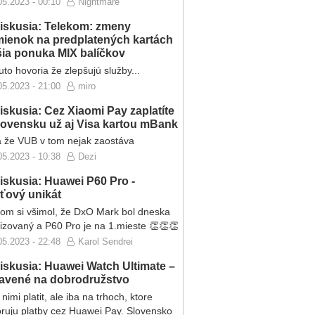
05.2023 - 00:10
Nightmare
iskusia: Telekom: zmeny
ienok na predplatených kartách
ršia ponuka MIX balíčkov
to hovoria že zlepšujú služby...
05.2023 - 21:00
miro
iskusia: Cez Xiaomi Pay zaplatíte
lovensku už aj Visa kartou mBank
 že VUB v tom nejak zaostáva
05.2023 - 10:38
Dezi
iskusia: Huawei P60 Pro -
eťový unikát
som si všimol, že DxO Mark bol dneska
lizovaný a P60 Pro je na 1.mieste 👏👏👏
05.2023 - 22:48
Karol Sendrei
iskusia: Huawei Watch Ultimate –
ravené na dobrodružstvo
nimi platit, ale iba na trhoch, ktore
ruju platby cez Huawei Pay. Slovensko