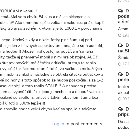
23.
PORUČAM nikomu !!!
D
podm
nemá...Mal som chvílu E4 plus a nič len sklamanie a
a ši
ilu :/// Ako omnoho lepšia voľba mi nakoniec prišlo kúpiť
axy S5 aj so zadným krytom a je to 1000:1 v porovnaní s
A tomu
19.
 nepoužitelný nikdy a nikde, fotky plné šumu aj pod
ba, jeden z hlavných aspektov pre mňa, áno som audiofil,
D
na S
 na hudbu !!! Akože, hral obstojne, používam Yamaha
ity, takže aj priemerný mobil s nimi hrá obstojne, ALE !!!
Škoda
o šuntov nových) má čítačku odtlačku prsta,a to robilo
17.
vyriešiť tak šiel mobil preč.Totiž, vo vačku sa mi každých
 mi mobil zamkol a následne sa obtrela čítačka odtlačkov a
D
perl
lé od nohy, a toto spôsobilo že hudba poskočila...a za 1-2
ol displej...a toto robilo STALE !!! A nebudem predsa
Inak 
l som sa vypnúť čítačku, lebo ju nechcem a nepoužívam,ale
aktua
prepálené so svetlom...tmavé s takým obsahom šumu bez
09.
íku fotí o 300% lepšie !!!
o spravilo hodne velkú chybu keď sa spojilo s takýmto
D
prip
Da sa 
Log in
to post comments
podpo