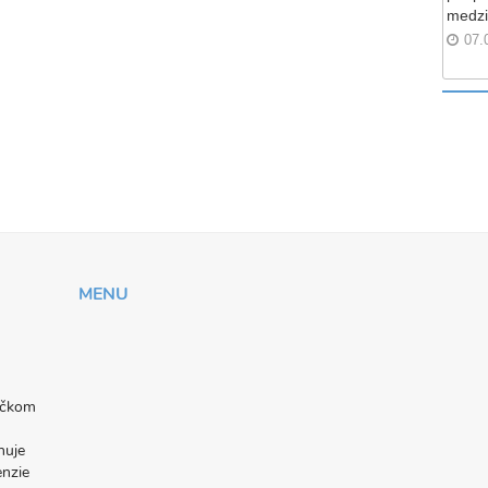
medzi
07.
MENU
níčkom
nuje
enzie