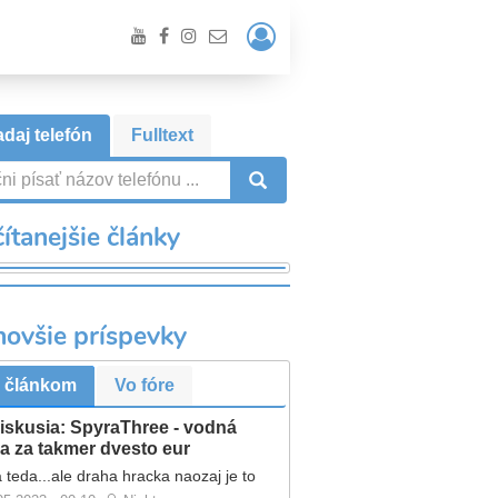
Prihlásiť
/
Registrácia
daj telefón
Fulltext
VYHĽADÁVANIE
ítanejšie články
novšie príspevky
 článkom
Vo fóre
iskusia: SpyraThree - vodná
a za takmer dvesto eur
 teda...ale draha hracka naozaj je to