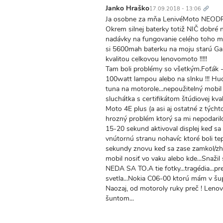
odkaz
Janko Hraško
17.09.2018 - 13:06
Ja osobne za mňa LenivéMoto NEOD
Okrem silnej baterky totiž NIČ dobré 
nadávky na fungovanie celého toho mob
si 5600mah baterku na moju starú Gal
kvalitou celkovou lenovomoto !!!!!
Tam boli problémy so všetkým.Foťák -
100watt lampou alebo na slnku !!! Hud
tuna na motorole...nepoužitelný mobil
sluchátka s certifikátom štúdiovej kval
Moto 4E plus (a asi aj ostatné z týcht
hrozný problém ktorý sa mi nepodarilo 
15-20 sekund aktivoval displej keď sa
vnútornú stranu nohavíc ktoré boli tep
sekundy znovu keď sa zase zamkol/zhas
mobil nosiť vo vaku alebo kde...Snaži
NEDA SA TO.A tie fotky...tragédia...
svetla...Nokia C06-00 ktorú mám v šupl
Naozaj, od motoroly ruky preč ! Lenov
šuntom...