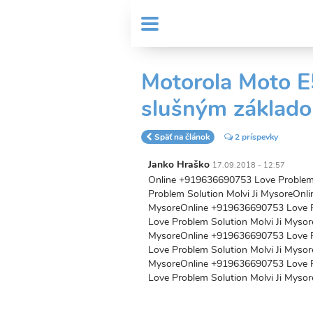
Skočiť
User
na
MENU
Sub
account
hlavný
Header
obsah
menu
menu
Motorola Moto E5
slušným základ
Späť na článok
2 príspevky
Janko Hraško
17.09.2018 - 12:57
Online +919636690753 Love Problem 
Problem Solution Molvi Ji MysoreOnl
MysoreOnline +919636690753 Love P
Love Problem Solution Molvi Ji Myso
MysoreOnline +919636690753 Love P
Love Problem Solution Molvi Ji Myso
MysoreOnline +919636690753 Love P
Love Problem Solution Molvi Ji Mysor
Trvalý