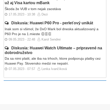
už aj Visa kartou mBank
Škoda že VUB v tom nejak zaostáva
17.05.2023 - 10:38
Dezi
Diskusia: Huawei P60 Pro - perleťový unikát
Inak som si všimol, že DxO Mark bol dneska aktualizovaný a
P60 Pro je na 1.mieste 👏👏👏
09.05.2023 - 22:48
Karol Sendrei
Diskusia: Huawei Watch Ultimate – pripravené na
dobrodružstvo
Da sa nimi platit, ale iba na trhoch, ktore podporuju platby cez
Huawei Pay. Slovensko medzi ne nepatri.
07.05.2023 - 07:57
Lenka Ivančíková