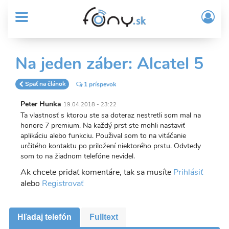
User
Skočiť
Prih
na
MENU
account
/
hlavný
Regi
menu
obsah
Sub
Na jeden záber: Alcatel 5
Header
menu
Späť na článok
1 príspevok
Peter Hunka
19.04.2018 - 23:22
Ta vlastnosť s ktorou ste sa doteraz nestretli som mal na
honore 7 premium. Na každý prst ste mohli nastaviť
aplikáciu alebo funkciu. Použival som to na vitáčanie
určitého kontaktu po priložení niektorého prstu. Odvtedy
som to na žiadnom telefóne nevidel.
Ak chcete pridať komentáre, tak sa musíte
Prihlásiť
alebo
Registrovať
Hľadaj telefón
Fulltext