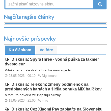
V
Najčítanejšie články
Najnovšie príspevky
Ku článkom
Vo fóre
Diskusia: SpyraThree - vodná puška za takmer
dvesto eur
Vdaka teda...ale draha hracka naozaj je to
23.05.2023 - 00:10
Nightmare
Diskusia: Telekom: zmeny podmienok na
predplatených kartách a širšia ponuka MIX balíčkov
A tomuto hovoria že zlepšujú služby...
19.05.2023 - 21:00
miro
Diskusia: Cez Xiaomi Pay zaplatíte na Slovensku