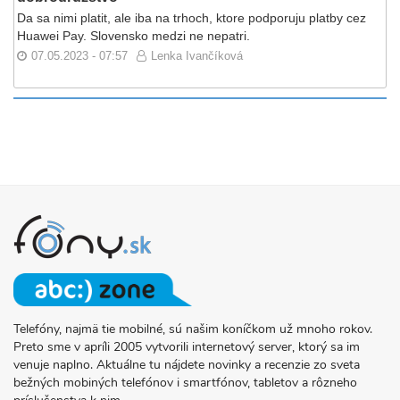
Da sa nimi platit, ale iba na trhoch, ktore podporuju platby cez
Huawei Pay. Slovensko medzi ne nepatri.
07.05.2023 - 07:57
Lenka Ivančíková
Telefóny, najmä tie mobilné, sú našim koníčkom už mnoho rokov.
O
Preto sme v apríli 2005 vytvorili internetový server, ktorý sa im
PROJEKTE
venuje naplno. Aktuálne tu nájdete novinky a recenzie zo sveta
FONY.SK
bežných mobiných telefónov i smartfónov, tabletov a rôzneho