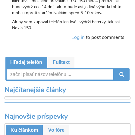
klientovi - mesačne prevolané 100-150 min. ... pretože ak
bude výdrž cca 14 dní, tak to bude asi jediná výhoda tohto
mobilu oproti starším Nokiám spred 5-10 rokov.
Ak by som kupoval telefón len kvôli výdrži baterky, tak asi
Nokia 150.
Log in
to post comments
Hľadaj telefón
Fulltext
V
Najčítanejšie články
Najnovšie príspevky
Ku článkom
Vo fóre