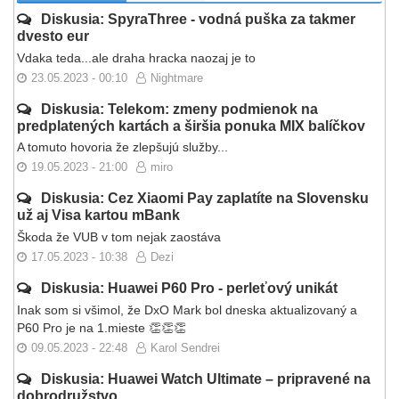
Diskusia: SpyraThree - vodná puška za takmer
dvesto eur
Vdaka teda...ale draha hracka naozaj je to
23.05.2023 - 00:10
Nightmare
Diskusia: Telekom: zmeny podmienok na
predplatených kartách a širšia ponuka MIX balíčkov
A tomuto hovoria že zlepšujú služby...
19.05.2023 - 21:00
miro
Diskusia: Cez Xiaomi Pay zaplatíte na Slovensku
už aj Visa kartou mBank
Škoda že VUB v tom nejak zaostáva
17.05.2023 - 10:38
Dezi
Diskusia: Huawei P60 Pro - perleťový unikát
Inak som si všimol, že DxO Mark bol dneska aktualizovaný a
P60 Pro je na 1.mieste 👏👏👏
09.05.2023 - 22:48
Karol Sendrei
Diskusia: Huawei Watch Ultimate – pripravené na
dobrodružstvo