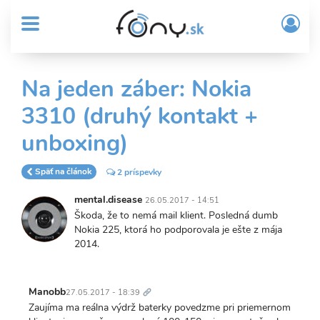
User
Skočiť
Prih
na
MENU
account
/
hlavný
Regi
menu
obsah
Sub
Na jeden záber: Nokia
Header
3310 (druhý kontakt +
menu
unboxing)
Späť na článok
2 príspevky
mental.disease
26.05.2017 - 14:51
Škoda, že to nemá mail klient. Posledná dumb
Nokia 225, ktorá ho podporovala je ešte z mája
2014.
Trvalý
odkaz
Manobb
27.05.2017 - 18:39
Zaujíma ma reálna výdrž baterky povedzme pri priemernom