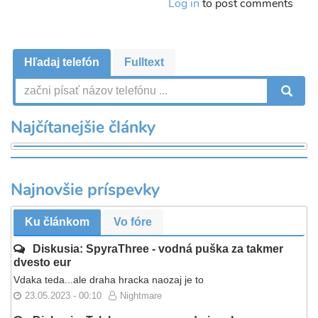
Log in
to post comments
Hľadaj telefón
Fulltext
V
Najčítanejšie články
Najnovšie príspevky
Ku článkom
Vo fóre
Diskusia: SpyraThree - vodná puška za takmer
dvesto eur
Vdaka teda...ale draha hracka naozaj je to
23.05.2023 - 00:10
Nightmare