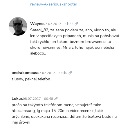
review-A-serious-shooter
Trvalý
odkaz
Wayne
07.07.2017 - 21:22
Sategi_82, za seba poviem ze, ano, vidno to, ale
len v specifickych pripadoch, musis sa pohybovat
fakt rychlo, pri takom beznom browseni si to
skoro nevsimnes. Mna z toho nejak oci nebolia
aleboco..
Trvalý
odkaz
ondrakomous
07.07.2017 - 22:40
slusny, peknej telefon.
Trvalý
odkaz
Lukas
08.07.2017 - 00:48
prečo sa takýmto telefónom menej venujete? take
htc,samsung, lg maju 15-20min videorecenzie,také
urýchlene, osekakana recenzia... dúfam že textová bude na
inej úrovni