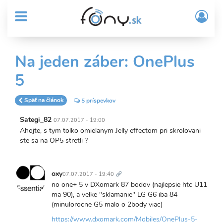
User
Skočiť
Prih
na
MENU
account
/
hlavný
Regi
menu
obsah
Sub
Na jeden záber: OnePlus
Header
5
menu
Späť na článok
5 príspevkov
Sategi_82
07.07.2017 - 19:00
Ahojte, s tym tolko omielanym Jelly effectom pri skrolovani
ste sa na OP5 stretli ?
Trvalý
odkaz
oxy
07.07.2017 - 19:40
no one+ 5 v DXomark 87 bodov (najlepsie htc U11
ma 90), a velke "sklamanie" LG G6 iba 84
(minulorocne G5 malo o 2body viac)
https://www.dxomark.com/Mobiles/OnePlus-5-