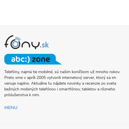
Telefóny, najmä tie mobilné, sú našim koníčkom už mnoho rokov.
O
Preto sme v apríli 2005 vytvorili internetový server, ktorý sa im
PROJEKTE
venuje naplno. Aktuálne tu nájdete novinky a recenzie zo sveta
FONY.SK
bežných mobiných telefónov i smartfónov, tabletov a rôzneho
príslušenstva k nim.
MENU