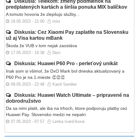
Diskusia: Telekom: zmeny podmienok na
predplatených kartách a širšia ponuka MIX balíčkov
A tomuto hovoria že zlepšujú služby...
19.05.2023 - 21:00
miro
Diskusia: Cez Xiaomi Pay zaplatíte na Slovensku
už aj Visa kartou mBank
Škoda že VUB v tom nejak zaostáva
17.05.2023 - 10:38
Dezi
Diskusia: Huawei P60 Pro - perleťový unikát
Inak som si všimol, že DxO Mark bol dneska aktualizovaný a
P60 Pro je na 1.mieste 👏👏👏
09.05.2023 - 22:48
Karol Sendrei
Diskusia: Huawei Watch Ultimate – pripravené na
dobrodružstvo
Da sa nimi platit, ale iba na trhoch, ktore podporuju platby cez
Huawei Pay. Slovensko medzi ne nepatri.
07.05.2023 - 07:57
Lenka Ivančíková