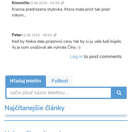
odkaz
Knoxville
22.06.2018 - 02:54
Krasna predrazena stylovka. Ktora mala prist tak pred
rokom...
Trvalý
odkaz
Peter
22.06.2018 - 09:53
Keď by Nokia dala priaznivú cenu tak by si ju veľa ľudí kúpilo.
Aj ja som uvažoval ale vyhrala Čína ;-)
Log in
to post comments
Hľadaj telefón
Fulltext
V
Najčítanejšie články