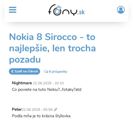
User
Skočiť
Prih
na
MENU
account
/
hlavný
Regi
menu
obsah
Sub
Nokia 8 Sirocco - to
Header
najlepšie, len trocha
menu
pozadu
Späť na článok
4 príspevky
Nightmare
21.06.2018 - 20:33
Co poviete na tuto Nokiu?...fotaky?atd
Trvalý
odkaz
Peter
22.06.2018 - 00:58
Podľa mňa je to krásna štýlovka
Trvalý