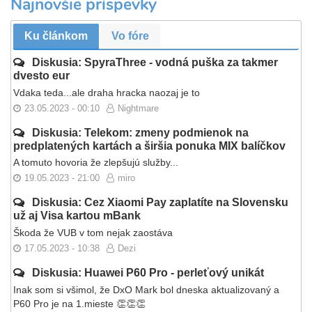
Najnovšie príspevky
Ku článkom
Vo fóre
Diskusia: SpyraThree - vodná puška za takmer
dvesto eur
Vdaka teda...ale draha hracka naozaj je to
23.05.2023 - 00:10
Nightmare
Diskusia: Telekom: zmeny podmienok na
predplatených kartách a širšia ponuka MIX balíčkov
A tomuto hovoria že zlepšujú služby...
19.05.2023 - 21:00
miro
Diskusia: Cez Xiaomi Pay zaplatíte na Slovensku
už aj Visa kartou mBank
Škoda že VUB v tom nejak zaostáva
17.05.2023 - 10:38
Dezi
Diskusia: Huawei P60 Pro - perleťový unikát
Inak som si všimol, že DxO Mark bol dneska aktualizovaný a
P60 Pro je na 1.mieste 👏👏👏