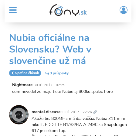
User
Skočiť
Prih
na
MENU
account
/
hlavný
Regi
menu
obsah
Sub
Nubia oficiálne na
Header
Slovensku? Web v
menu
slovenčine už má
Späť na článok
3 príspevky
Nightmare
30.01.2017 - 02:25
som nevedel ze maju tiete Nubie aj 800ku...palec hore
Trvalý
odkaz
mental.disease
30.01.2017 - 22:26
Akože tie. 800MHz má iba väčšia. Nubia Z11 mini
nikolif. FDD-LTE B1/B3/B7. A 249€ za Snapdragon
617 je celkom ftip.