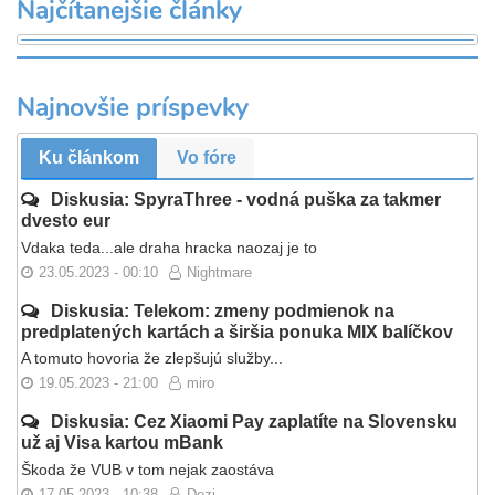
Najčítanejšie články
Najnovšie príspevky
Ku článkom
Vo fóre
Diskusia: SpyraThree - vodná puška za takmer
dvesto eur
Vdaka teda...ale draha hracka naozaj je to
23.05.2023 - 00:10
Nightmare
Diskusia: Telekom: zmeny podmienok na
predplatených kartách a širšia ponuka MIX balíčkov
A tomuto hovoria že zlepšujú služby...
19.05.2023 - 21:00
miro
Diskusia: Cez Xiaomi Pay zaplatíte na Slovensku
už aj Visa kartou mBank
Škoda že VUB v tom nejak zaostáva
17.05.2023 - 10:38
Dezi