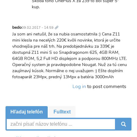
Škoda toho OnePlus X za 239 to bol super 5"
kup.
Trvalý
odkaz
bedo
09.02.2017 - 14:59
Ja som ani netušil, že sa nubia osamostatnila :) Cena Z11
mini klesla na necelých 220€ kvôli novinke, ktorá je určite
vhodnejšia pre náš trh. Na predobjednávku za 339€ je
dostupná Z11 mini S so Snapdragonom 625, 4GB RAM,
64GB ROM, 5,2 Full HD displejom a podporou 800MHz LTE.
Operačný system je pravdepodobne Nougat. Nuž za tú cenu
zaujímavý kúsok. Normálne o nej uvažujem :) Ešte doplním
fotoaparát 23Mpx, predný 13Mpx a batéria 3000mAh
Log in
to post comments
Hľadaj telefón
Fulltext
V