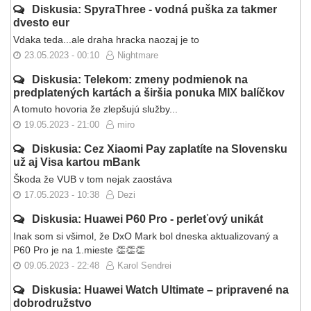
Diskusia: SpyraThree - vodná puška za takmer
dvesto eur
Vdaka teda...ale draha hracka naozaj je to
23.05.2023 - 00:10
Nightmare
Diskusia: Telekom: zmeny podmienok na
predplatených kartách a širšia ponuka MIX balíčkov
A tomuto hovoria že zlepšujú služby...
19.05.2023 - 21:00
miro
Diskusia: Cez Xiaomi Pay zaplatíte na Slovensku
už aj Visa kartou mBank
Škoda že VUB v tom nejak zaostáva
17.05.2023 - 10:38
Dezi
Diskusia: Huawei P60 Pro - perleťový unikát
Inak som si všimol, že DxO Mark bol dneska aktualizovaný a
P60 Pro je na 1.mieste 👏👏👏
09.05.2023 - 22:48
Karol Sendrei
Diskusia: Huawei Watch Ultimate – pripravené na
dobrodružstvo