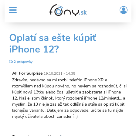
User
Skočiť
Prih
na
MENU
account
/
hlavný
Regi
menu
obsah
Sub
Oplatí sa ešte kúpiť
Header
iPhone 12?
menu
2 príspevky
All For Surprise
19.10.2021 - 14:35
Zdravím, nedávno sa mi rozbil telefón iPhone XR a
rozmýšľam nad kúpou nového, no neviem sa rozhodnúť, či si
kúpiť novú 13tku alebo čosi ušetriť a zaobstarať si iPhone
12. Našiel som článok, ktorý rozoberá iPhone 12/mini/atd... a
myslím, že 13 nie je zas až tak odlišná a stále sa oplatí kúpiť
lacnejšiu variantu. Ďakujem za odpovede, určite sa tu nájde
nejaký užívatelia oboch zariadení. ;)
Trvalý
odkaz