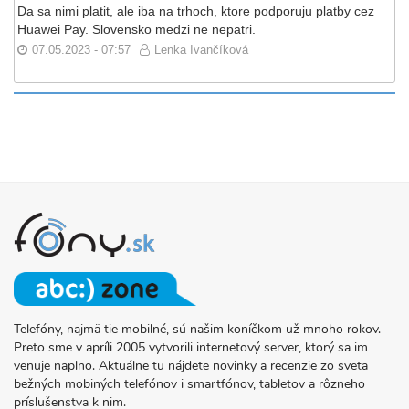
Da sa nimi platit, ale iba na trhoch, ktore podporuju platby cez
Huawei Pay. Slovensko medzi ne nepatri.
07.05.2023 - 07:57
Lenka Ivančíková
Telefóny, najmä tie mobilné, sú našim koníčkom už mnoho rokov.
O
Preto sme v apríli 2005 vytvorili internetový server, ktorý sa im
PROJEKTE
venuje naplno. Aktuálne tu nájdete novinky a recenzie zo sveta
FONY.SK
bežných mobiných telefónov i smartfónov, tabletov a rôzneho
príslušenstva k nim.