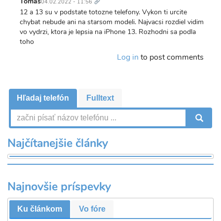
Tomas
04.02.2022 - 11:56
12 a 13 su v podstate totozne telefony. Vykon ti urcite
chybat nebude ani na starsom modeli. Najvacsi rozdiel vidim
vo vydrzi, ktora je lepsia na iPhone 13. Rozhodni sa podla
toho
Log in
to post comments
Hľadaj telefón
Fulltext
V
Najčítanejšie články
Najnovšie príspevky
Ku článkom
Vo fóre