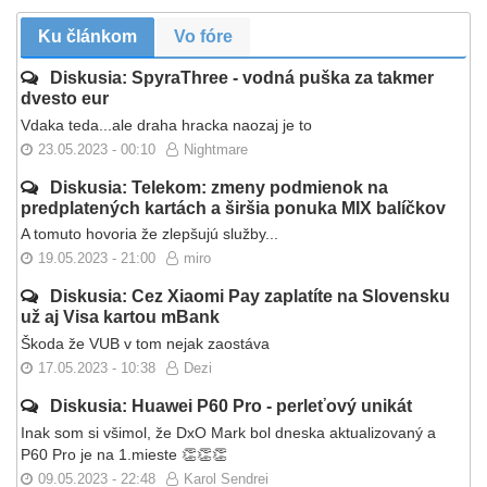
Ku článkom
Vo fóre
Diskusia: SpyraThree - vodná puška za takmer
dvesto eur
Vdaka teda...ale draha hracka naozaj je to
23.05.2023 - 00:10
Nightmare
Diskusia: Telekom: zmeny podmienok na
predplatených kartách a širšia ponuka MIX balíčkov
A tomuto hovoria že zlepšujú služby...
19.05.2023 - 21:00
miro
Diskusia: Cez Xiaomi Pay zaplatíte na Slovensku
už aj Visa kartou mBank
Škoda že VUB v tom nejak zaostáva
17.05.2023 - 10:38
Dezi
Diskusia: Huawei P60 Pro - perleťový unikát
Inak som si všimol, že DxO Mark bol dneska aktualizovaný a
P60 Pro je na 1.mieste 👏👏👏
09.05.2023 - 22:48
Karol Sendrei