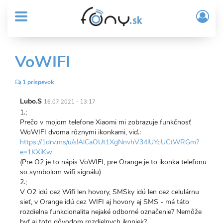
User
Skočiť
Prih
na
MENU
account
/
hlavný
Regi
menu
obsah
Sub
VoWIFI
Header
menu
1 príspevok
Lubo.S
16.07.2021 - 13:17
1.;
Prečo v mojom telefone Xiaomi mi zobrazuje funkčnosť
WoWIFI dvoma rôznymi ikonkami, viď.:
https://1drv.ms/u/s!AlCaOUt1XgNnvhV34lUYcUCtWRGm?
e=1KXiKw
(Pre O2 je to nápis VoWIFI, pre Orange je to ikonka telefonu
so symbolom wifi signálu)
2.;
V O2 idú cez Wifi len hovory, SMSky idú len cez celulárnu
sieť, v Orange idú cez WIFI aj hovory aj SMS - má táto
rozdielna funkcionalita nejaké odborné označenie? Nemôže
byť aj toto dôvodom rozdielnych ikoniek?