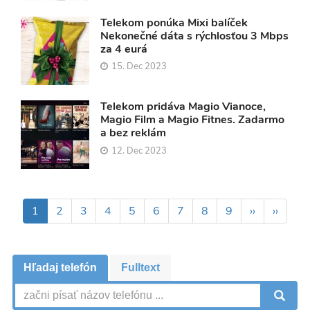
Telekom ponúka Mixi balíček
Nekonečné dáta s rýchlosťou 3 Mbps
za 4 eurá
15. Dec 2023
Telekom pridáva Magio Vianoce,
Magio Film a Magio Fitnes. Zadarmo
a bez reklám
12. Dec 2023
Pagination
Aktuálna
1
Page
2
Page
3
Page
4
Page
5
Page
6
Page
7
Page
8
Page
9
Ďalšia
››
Posled
››
stránka
strana
strana
Hľadaj telefón
Fulltext
V