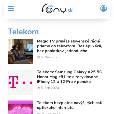
User
Skočiť
Prih
na
MENU
account
/
hlavný
Regi
menu
obsah
Sub
Telekom
Header
menu
Magio TV prináša slovenské rádiá
priamo do televízora. Bez aplikácií,
bez poplatkov, jednoducho
5. Nov 2025
Telekom: Samsung Galaxy A25 5G,
Honor Magic6 Lite a recyklované
iPhony 12 a 12 Pro v ponuke
5. Feb 2024
Telekom bezplatne navýši rýchlosti
optického internetu