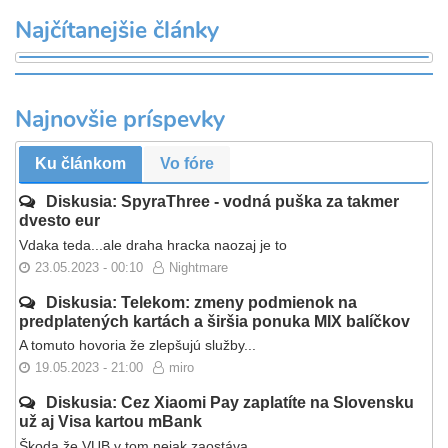
Najčítanejšie články
Najnovšie príspevky
Ku článkom
Vo fóre
Diskusia: SpyraThree - vodná puška za takmer
dvesto eur
Vdaka teda...ale draha hracka naozaj je to
23.05.2023 - 00:10
Nightmare
Diskusia: Telekom: zmeny podmienok na
predplatených kartách a širšia ponuka MIX balíčkov
A tomuto hovoria že zlepšujú služby...
19.05.2023 - 21:00
miro
Diskusia: Cez Xiaomi Pay zaplatíte na Slovensku
už aj Visa kartou mBank
Škoda že VUB v tom nejak zaostáva