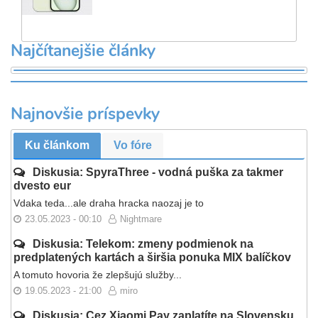
Najčítanejšie články
Najnovšie príspevky
Ku článkom
Vo fóre
Diskusia: SpyraThree - vodná puška za takmer
dvesto eur
Vdaka teda...ale draha hracka naozaj je to
23.05.2023 - 00:10
Nightmare
Diskusia: Telekom: zmeny podmienok na
predplatených kartách a širšia ponuka MIX balíčkov
A tomuto hovoria že zlepšujú služby...
19.05.2023 - 21:00
miro
Diskusia: Cez Xiaomi Pay zaplatíte na Slovensku