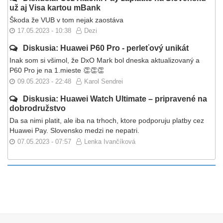
už aj Visa kartou mBank
Škoda že VUB v tom nejak zaostáva
17.05.2023 - 10:38
Dezi
Diskusia: Huawei P60 Pro - perleťový unikát
Inak som si všimol, že DxO Mark bol dneska aktualizovaný a
P60 Pro je na 1.mieste 👏👏👏
09.05.2023 - 22:48
Karol Sendrei
Diskusia: Huawei Watch Ultimate – pripravené na
dobrodružstvo
Da sa nimi platit, ale iba na trhoch, ktore podporuju platby cez
Huawei Pay. Slovensko medzi ne nepatri.
07.05.2023 - 07:57
Lenka Ivančíková