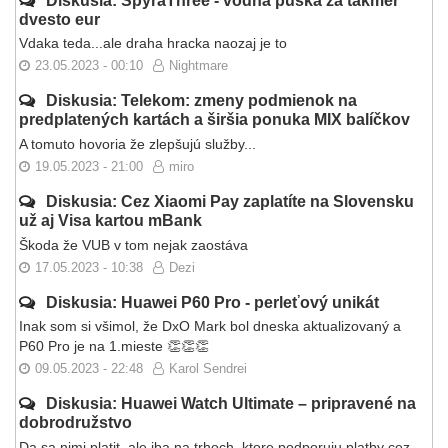
Diskusia: SpyraThree - vodná puška za takmer
dvesto eur
Vdaka teda...ale draha hracka naozaj je to
23.05.2023 - 00:10
Nightmare
Diskusia: Telekom: zmeny podmienok na
predplatených kartách a širšia ponuka MIX balíčkov
A tomuto hovoria že zlepšujú služby...
19.05.2023 - 21:00
miro
Diskusia: Cez Xiaomi Pay zaplatíte na Slovensku
už aj Visa kartou mBank
Škoda že VUB v tom nejak zaostáva
17.05.2023 - 10:38
Dezi
Diskusia: Huawei P60 Pro - perleťový unikát
Inak som si všimol, že DxO Mark bol dneska aktualizovaný a
P60 Pro je na 1.mieste 👏👏👏
09.05.2023 - 22:48
Karol Sendrei
Diskusia: Huawei Watch Ultimate – pripravené na
dobrodružstvo
Da sa nimi platit, ale iba na trhoch, ktore podporuju platby cez