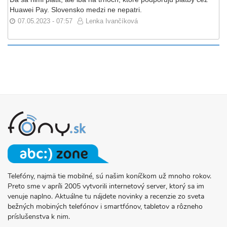
Huawei Pay. Slovensko medzi ne nepatri.
07.05.2023 - 07:57
Lenka Ivančíková
Telefóny, najmä tie mobilné, sú našim koníčkom už mnoho rokov.
O
Preto sme v apríli 2005 vytvorili internetový server, ktorý sa im
PROJEKTE
venuje naplno. Aktuálne tu nájdete novinky a recenzie zo sveta
FONY.SK
bežných mobiných telefónov i smartfónov, tabletov a rôzneho
príslušenstva k nim.