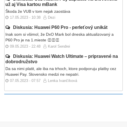
už aj Visa kartou mBank
Škoda že VUB v tom nejak zaostáva
17.05.2023 - 10:38
Dezi
Diskusia: Huawei P60 Pro - perleťový unikát
Inak som si všimol, že DxO Mark bol dneska aktualizovaný a
P60 Pro je na 1.mieste 👏👏👏
09.05.2023 - 22:48
Karol Sendrei
Diskusia: Huawei Watch Ultimate – pripravené na
dobrodružstvo
Da sa nimi platit, ale iba na trhoch, ktore podporuju platby cez
Huawei Pay. Slovensko medzi ne nepatri.
07.05.2023 - 07:57
Lenka Ivančíková