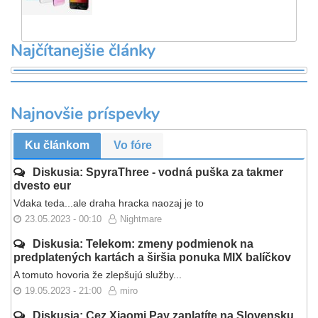
Najčítanejšie články
Najnovšie príspevky
Ku článkom
Vo fóre
Diskusia: SpyraThree - vodná puška za takmer
dvesto eur
Vdaka teda...ale draha hracka naozaj je to
23.05.2023 - 00:10
Nightmare
Diskusia: Telekom: zmeny podmienok na
predplatených kartách a širšia ponuka MIX balíčkov
A tomuto hovoria že zlepšujú služby...
19.05.2023 - 21:00
miro
Diskusia: Cez Xiaomi Pay zaplatíte na Slovensku