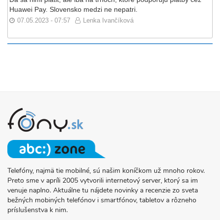
Huawei Pay. Slovensko medzi ne nepatri.
07.05.2023 - 07:57
Lenka Ivančíková
Telefóny, najmä tie mobilné, sú našim koníčkom už mnoho rokov.
O
Preto sme v apríli 2005 vytvorili internetový server, ktorý sa im
PROJEKTE
venuje naplno. Aktuálne tu nájdete novinky a recenzie zo sveta
FONY.SK
bežných mobiných telefónov i smartfónov, tabletov a rôzneho
príslušenstva k nim.