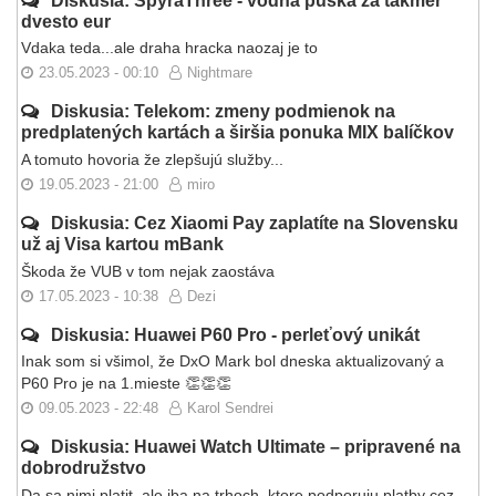
Diskusia: SpyraThree - vodná puška za takmer
dvesto eur
Vdaka teda...ale draha hracka naozaj je to
23.05.2023 - 00:10
Nightmare
Diskusia: Telekom: zmeny podmienok na
predplatených kartách a širšia ponuka MIX balíčkov
A tomuto hovoria že zlepšujú služby...
19.05.2023 - 21:00
miro
Diskusia: Cez Xiaomi Pay zaplatíte na Slovensku
už aj Visa kartou mBank
Škoda že VUB v tom nejak zaostáva
17.05.2023 - 10:38
Dezi
Diskusia: Huawei P60 Pro - perleťový unikát
Inak som si všimol, že DxO Mark bol dneska aktualizovaný a
P60 Pro je na 1.mieste 👏👏👏
09.05.2023 - 22:48
Karol Sendrei
Diskusia: Huawei Watch Ultimate – pripravené na
dobrodružstvo
Da sa nimi platit, ale iba na trhoch, ktore podporuju platby cez