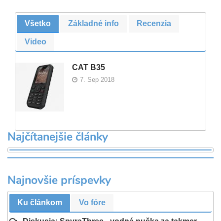
Všetko
Základné info
Recenzia
Video
CAT B35
7. Sep 2018
Najčítanejšie články
Najnovšie príspevky
Ku článkom
Vo fóre