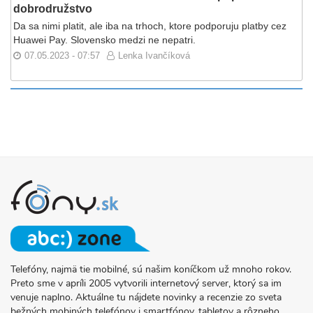
dobrodružstvo
Da sa nimi platit, ale iba na trhoch, ktore podporuju platby cez
Huawei Pay. Slovensko medzi ne nepatri.
07.05.2023 - 07:57
Lenka Ivančíková
Telefóny, najmä tie mobilné, sú našim koníčkom už mnoho rokov.
O
Preto sme v apríli 2005 vytvorili internetový server, ktorý sa im
PROJEKTE
venuje naplno. Aktuálne tu nájdete novinky a recenzie zo sveta
FONY.SK
bežných mobiných telefónov i smartfónov, tabletov a rôzneho