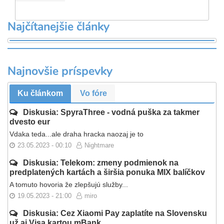
Najčítanejšie články
Najnovšie príspevky
Ku článkom
Vo fóre
Diskusia: SpyraThree - vodná puška za takmer
dvesto eur
Vdaka teda...ale draha hracka naozaj je to
23.05.2023 - 00:10
Nightmare
Diskusia: Telekom: zmeny podmienok na
predplatených kartách a širšia ponuka MIX balíčkov
A tomuto hovoria že zlepšujú služby...
19.05.2023 - 21:00
miro
Diskusia: Cez Xiaomi Pay zaplatíte na Slovensku
už aj Visa kartou mBank