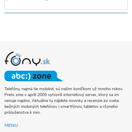
Telefóny, najmä tie mobilné, sú našim koníčkom už mnoho rokov.
O
Preto sme v apríli 2005 vytvorili internetový server, ktorý sa im
PROJEKTE
venuje naplno. Aktuálne tu nájdete novinky a recenzie zo sveta
FONY.SK
bežných mobiných telefónov i smartfónov, tabletov a rôzneho
príslušenstva k nim.
MENU