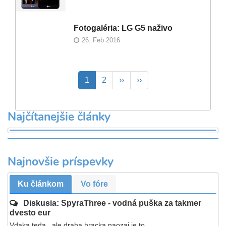
Fotogaléria: LG G5 naživo
26. Feb 2016
Pagination
Aktuálna
1
Page
2
Ďalšia
››
Posledná
››
stránka
strana
strana
Najčítanejšie články
Najnovšie príspevky
Ku článkom
Vo fóre
Diskusia: SpyraThree - vodná puška za takmer
dvesto eur
Vdaka teda...ale draha hracka naozaj je to