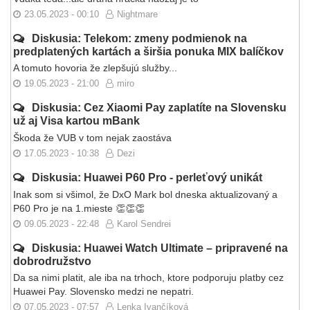
23.05.2023 - 00:10
Nightmare
Diskusia: Telekom: zmeny podmienok na
predplatených kartách a širšia ponuka MIX balíčkov
A tomuto hovoria že zlepšujú služby...
19.05.2023 - 21:00
miro
Diskusia: Cez Xiaomi Pay zaplatíte na Slovensku
už aj Visa kartou mBank
Škoda že VUB v tom nejak zaostáva
17.05.2023 - 10:38
Dezi
Diskusia: Huawei P60 Pro - perleťový unikát
Inak som si všimol, že DxO Mark bol dneska aktualizovaný a
P60 Pro je na 1.mieste 👏👏👏
09.05.2023 - 22:48
Karol Sendrei
Diskusia: Huawei Watch Ultimate – pripravené na
dobrodružstvo
Da sa nimi platit, ale iba na trhoch, ktore podporuju platby cez
Huawei Pay. Slovensko medzi ne nepatri.
07.05.2023 - 07:57
Lenka Ivančíková