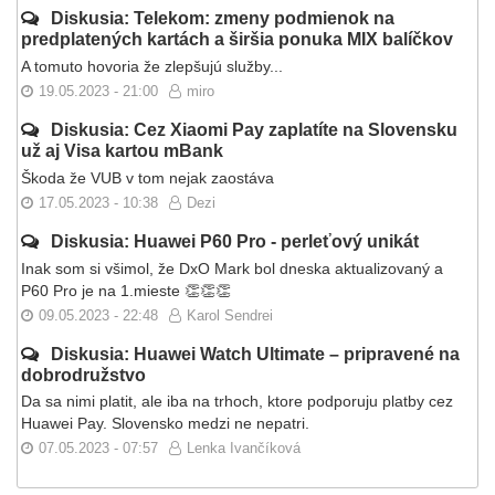
Diskusia: Telekom: zmeny podmienok na
predplatených kartách a širšia ponuka MIX balíčkov
A tomuto hovoria že zlepšujú služby...
19.05.2023 - 21:00
miro
Diskusia: Cez Xiaomi Pay zaplatíte na Slovensku
už aj Visa kartou mBank
Škoda že VUB v tom nejak zaostáva
17.05.2023 - 10:38
Dezi
Diskusia: Huawei P60 Pro - perleťový unikát
Inak som si všimol, že DxO Mark bol dneska aktualizovaný a
P60 Pro je na 1.mieste 👏👏👏
09.05.2023 - 22:48
Karol Sendrei
Diskusia: Huawei Watch Ultimate – pripravené na
dobrodružstvo
Da sa nimi platit, ale iba na trhoch, ktore podporuju platby cez
Huawei Pay. Slovensko medzi ne nepatri.
07.05.2023 - 07:57
Lenka Ivančíková