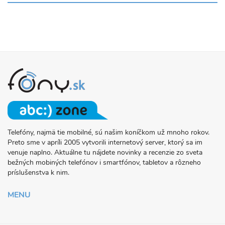
Telefóny, najmä tie mobilné, sú našim koníčkom už mnoho rokov.
O
Preto sme v apríli 2005 vytvorili internetový server, ktorý sa im
PROJEKTE
venuje naplno. Aktuálne tu nájdete novinky a recenzie zo sveta
FONY.SK
bežných mobiných telefónov i smartfónov, tabletov a rôzneho
príslušenstva k nim.
MENU