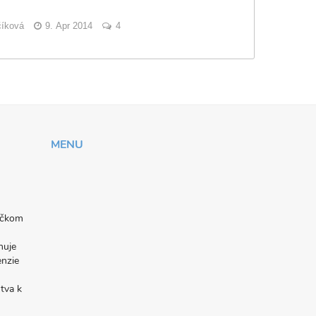
číková
9. Apr 2014
4
MENU
níčkom
nuje
enzie
tva k