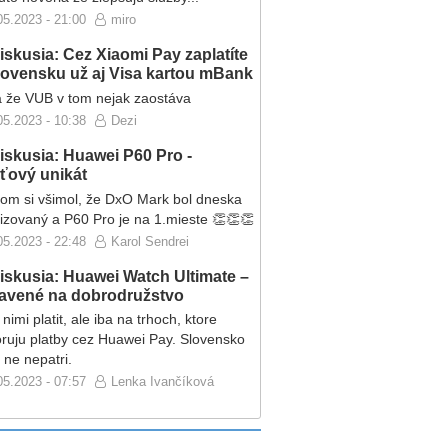
05.2023 - 21:00
miro
iskusia: Cez Xiaomi Pay zaplatíte
lovensku už aj Visa kartou mBank
 že VUB v tom nejak zaostáva
05.2023 - 10:38
Dezi
iskusia: Huawei P60 Pro -
eťový unikát
som si všimol, že DxO Mark bol dneska
lizovaný a P60 Pro je na 1.mieste 👏👏👏
05.2023 - 22:48
Karol Sendrei
iskusia: Huawei Watch Ultimate –
ravené na dobrodružstvo
nimi platit, ale iba na trhoch, ktore
ruju platby cez Huawei Pay. Slovensko
 ne nepatri.
05.2023 - 07:57
Lenka Ivančíková