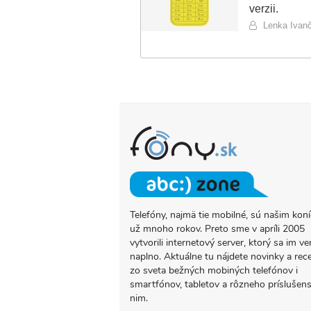
verzii.
Lenka Ivan
Telefóny, najmä tie mobilné, sú našim ko
O
už mnoho rokov. Preto sme v apríli 2005
PROJEKTE
vytvorili internetový server, ktorý sa im ve
FONY.SK
naplno. Aktuálne tu nájdete novinky a rec
zo sveta bežných mobiných telefónov i
smartfónov, tabletov a rôzneho príslušens
nim.