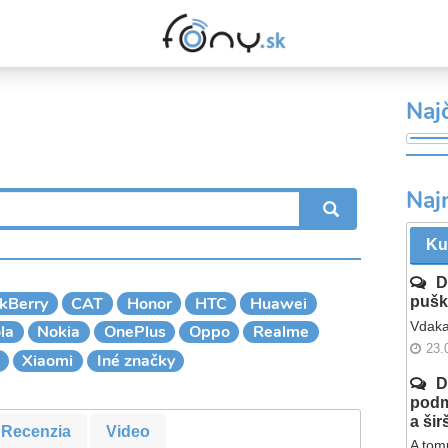
Najč
Naj
VYHĽADÁ
Ku
D
kBerry
CAT
Honor
HTC
Huawei
pušk
Vdaka
la
Nokia
OnePlus
Oppo
Realme
23.
Xiaomi
Iné značky
D
podm
a ši
Recenzia
Video
A tomu