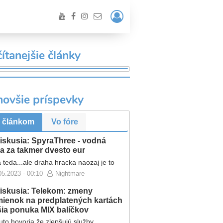
Prihlásiť
/
Registrácia
ítanejšie články
novšie príspevky
VANIE
 článkom
Vo fóre
iskusia: SpyraThree - vodná
a za takmer dvesto eur
 teda...ale draha hracka naozaj je to
05.2023 - 00:10
Nightmare
iskusia: Telekom: zmeny
ienok na predplatených kartách
ršia ponuka MIX balíčkov
to hovoria že zlepšujú služby...