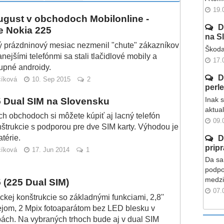
19.
ugust v obchodoch Mobilonline -
D
e Nokia 225
na S
ý prázdninový mesiac nezmenil "chute" zákazníkov
Škoda
nejšími telefónmi sa stali tlačidlové mobily a
17.
upné androidy.
D
číková
10. Sep 2015
2
perl
Inak 
5 Dual SIM na Slovensku
aktua
h obchodoch si môžete kúpiť aj lacný telefón
09.
nštrukcie s podporou pre dve SIM karty. Výhodou je
térie.
D
prip
číková
17. Jun 2014
1
Da sa 
podpo
medzi
 (225 Dual SIM)
07.
ickej konštrukcie so základnými funkciami, 2,8''
jom, 2 Mpix fotoaparátom bez LED blesku v
bách. Na vybraných trhoch bude aj v dual SIM