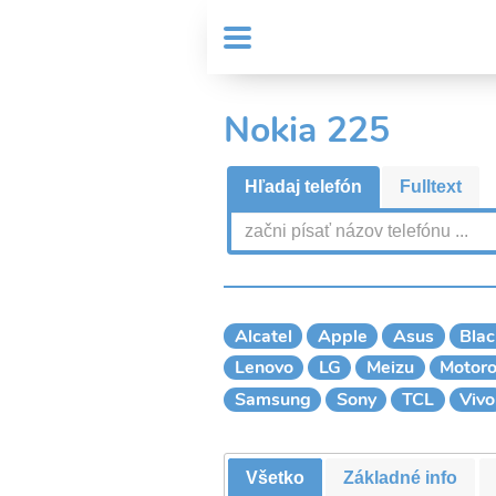
Skočiť
User
na
MENU
Sub
account
hlavný
Header
obsah
menu
menu
Nokia 225
Hľadaj telefón
Fulltext
Alcatel
Apple
Asus
Blac
Lenovo
LG
Meizu
Motoro
Samsung
Sony
TCL
Vivo
Všetko
Základné info