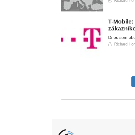
Richard Ho
T-Mobile:
zákazník
Dnes som obd
Richard Ho
Pagination