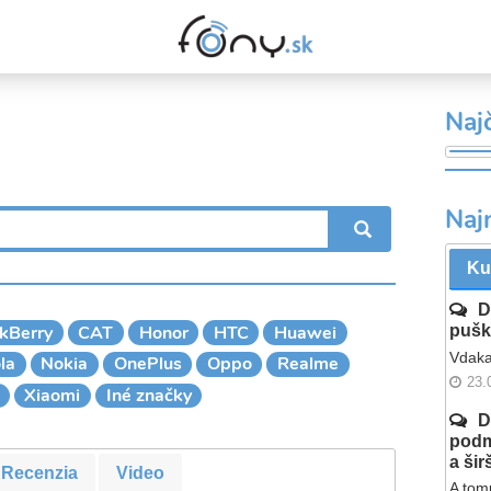
Najč
Naj
VYHĽADÁ
Ku
D
kBerry
CAT
Honor
HTC
Huawei
pušk
Vdaka
la
Nokia
OnePlus
Oppo
Realme
23.
Xiaomi
Iné značky
D
podm
a ši
Recenzia
Video
A tomu