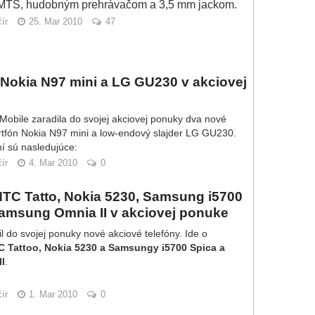
MTS, hudobným prehrávačom a 3,5 mm jackom.
ír
25. Mar 2010
47
 Nokia N97 mini a LG GU230 v akciovej
Mobile zaradila do svojej akciovej ponuky dva nové
tfón Nokia N97 mini a low-endový slajder LG GU230.
í sú nasledujúce:
ír
4. Mar 2010
0
TC Tatto, Nokia 5230, Samsung i5700
amsung Omnia II v akciovej ponuke
l do svojej ponuky nové akciové telefóny. Ide o
 Tattoo, Nokia 5230 a Samsungy i5700 Spica a
II
.
ír
1. Mar 2010
0