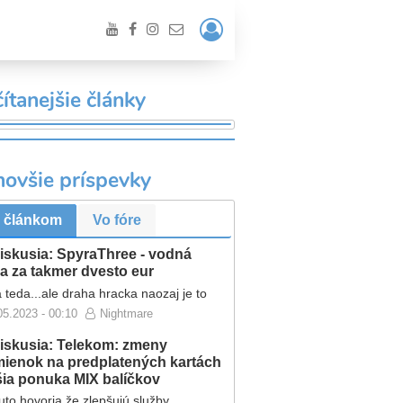
Prihlásiť
/
Registrácia
ítanejšie články
novšie príspevky
VANIE
 článkom
Vo fóre
iskusia: SpyraThree - vodná
a za takmer dvesto eur
 teda...ale draha hracka naozaj je to
05.2023 - 00:10
Nightmare
iskusia: Telekom: zmeny
ienok na predplatených kartách
ršia ponuka MIX balíčkov
to hovoria že zlepšujú služby...