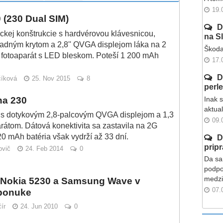
19.
 (230 Dual SIM)
D
ickej konštrukcie s hardvérovou klávesnicou,
na S
zadným krytom a 2,8'' QVGA displejom láka na 2
Škoda
 fotoaparát s LED bleskom. Poteší 1 200 mAh
17.
D
číková
25. Nov 2015
8
perl
ha 230
Inak 
aktua
 s dotykovým 2,8-palcovým QVGA displejom a 1,3
09.
rátom. Dátová konektivita sa zastavila na 2G
20 mAh batéria však vydrží až 33 dní.
D
prip
ovič
24. Feb 2014
0
Da sa 
podpo
medzi
: Nokia 5230 a Samsung Wave v
07.
 ponuke
ír
24. Jun 2010
0