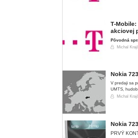
T-Mobile:
akciovej 
Pôvodná spr
Michal Krajč
Nokia 72
V predaji sa 
UMTS, hudob
Michal Krajč
Nokia 72
PRVÝ KONTAK