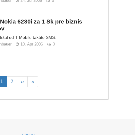
mbauer
24. Jul 2006
0
 Nokia 6230i za 1 Sk pre biznis
ov
ržal od T-Mobile takúto SMS:
mbauer
10. Apr 2006
0
Aktuálna
1
Page
2
Ďalšia
››
Posledná
››
stránka
strana
strana