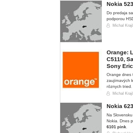
Nokia 52
Do predaja sa
podporou HSD
Michal Krajč
Orange: 
C5110, S
Sony Eri
Orange dnes t
zaujímavých k
rôznych tried.
Michal Krajč
Nokia 623
Na Slovensku 
Nokia. Dnes p
6101 pink
.