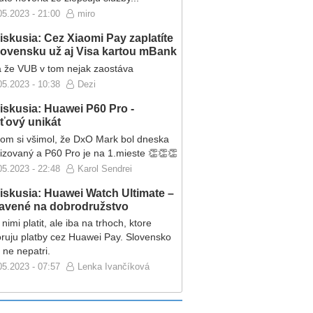
05.2023 - 21:00
miro
iskusia: Cez Xiaomi Pay zaplatíte
lovensku už aj Visa kartou mBank
 že VUB v tom nejak zaostáva
05.2023 - 10:38
Dezi
iskusia: Huawei P60 Pro -
eťový unikát
som si všimol, že DxO Mark bol dneska
lizovaný a P60 Pro je na 1.mieste 👏👏👏
05.2023 - 22:48
Karol Sendrei
iskusia: Huawei Watch Ultimate –
ravené na dobrodružstvo
nimi platit, ale iba na trhoch, ktore
ruju platby cez Huawei Pay. Slovensko
 ne nepatri.
05.2023 - 07:57
Lenka Ivančíková