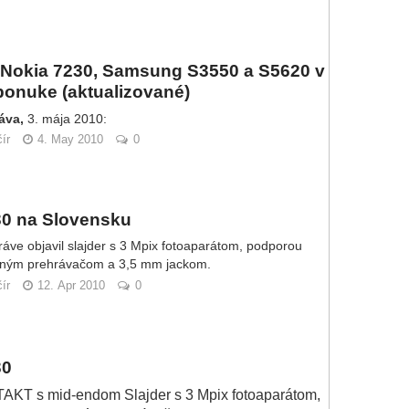
 Nokia 7230, Samsung S3550 a S5620 v
ponuke (aktualizované)
áva,
3. mája 2010:
ír
4. May 2010
0
30 na Slovensku
práve objavil slajder s 3 Mpix fotoaparátom, podporou
ným prehrávačom a 3,5 mm jackom.
ír
12. Apr 2010
0
30
T s mid-endom Slajder s 3 Mpix fotoaparátom,