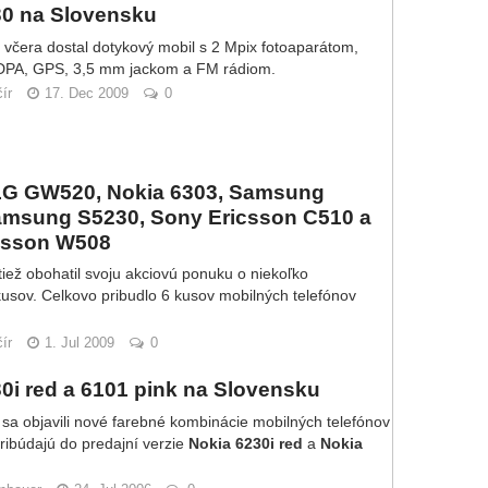
30 na Slovensku
 včera dostal dotykový mobil s 2 Mpix fotoaparátom,
PA, GPS, 3,5 mm jackom a FM rádiom.
ír
17. Dec 2009
0
LG GW520, Nokia 6303, Samsung
amsung S5230, Sony Ericsson C510 a
csson W508
iež obohatil svoju akciovú ponuku o niekoľko
usov. Celkovo pribudlo 6 kusov mobilných telefónov
ír
1. Jul 2009
0
0i red a 6101 pink na Slovensku
sa objavili nové farebné kombinácie mobilných telefónov
ribúdajú do predajní verzie
Nokia 6230i red
a
Nokia