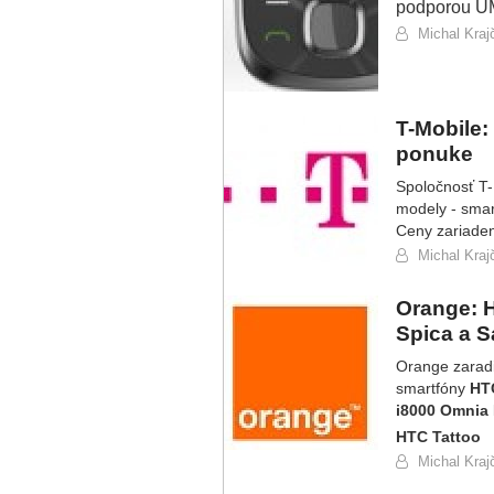
podporou U
Michal Krajč
T-Mobile:
ponuke
Spoločnosť T-
modely - smar
Ceny zariaden
Michal Krajč
Orange: H
Spica a S
Orange zaradi
smartfóny
HTC
i8000 Omnia 
HTC Tattoo
Michal Krajč