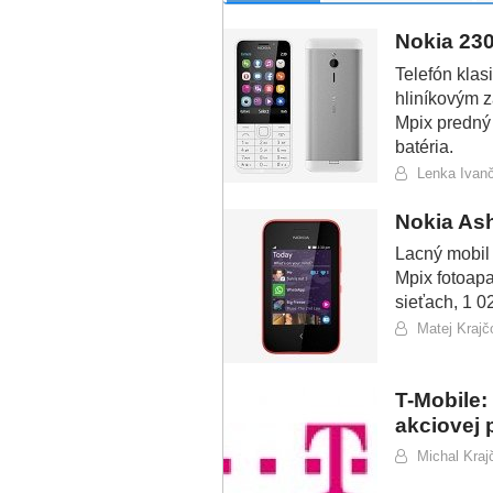
Nokia 230
Telefón klas
hliníkovým 
Mpix predný
batéria.
Lenka Ivan
Nokia As
Lacný mobil
Mpix fotoapa
sieťach, 1 0
Matej Krajč
T-Mobile
akciovej
Michal Krajč