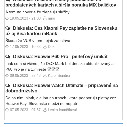
predplatených kartách a širšia ponuka MIX balíčkov
A tomuto hovoria že zlepšujú služby...
19.05.2023 - 21:00
miro
Diskusia: Cez Xiaomi Pay zaplatíte na Slovensku
už aj Visa kartou mBank
Škoda že VUB v tom nejak zaostáva
17.05.2023 - 10:38
Dezi
Diskusia: Huawei P60 Pro - perleťový unikát
Inak som si všimol, že DxO Mark bol dneska aktualizovaný a
P60 Pro je na 1.mieste 👏👏👏
09.05.2023 - 22:48
Karol Sendrei
Diskusia: Huawei Watch Ultimate – pripravené na
dobrodružstvo
Da sa nimi platit, ale iba na trhoch, ktore podporuju platby cez
Huawei Pay. Slovensko medzi ne nepatri.
07.05.2023 - 07:57
Lenka Ivančíková