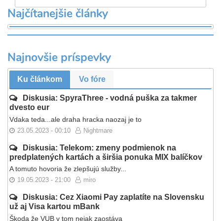
Najčítanejšie články
Najnovšie príspevky
Ku článkom
Vo fóre
Diskusia: SpyraThree - vodná puška za takmer
dvesto eur
Vdaka teda...ale draha hracka naozaj je to
23.05.2023 - 00:10
Nightmare
Diskusia: Telekom: zmeny podmienok na
predplatených kartách a širšia ponuka MIX balíčkov
A tomuto hovoria že zlepšujú služby...
19.05.2023 - 21:00
miro
Diskusia: Cez Xiaomi Pay zaplatíte na Slovensku
už aj Visa kartou mBank
Škoda že VUB v tom nejak zaostáva