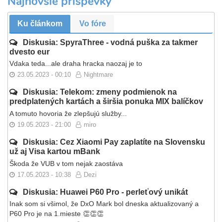
Najnovšie príspevky
Ku článkom
Vo fóre
Diskusia: SpyraThree - vodná puška za takmer
dvesto eur
Vdaka teda...ale draha hracka naozaj je to
23.05.2023 - 00:10
Nightmare
Diskusia: Telekom: zmeny podmienok na
predplatených kartách a širšia ponuka MIX balíčkov
A tomuto hovoria že zlepšujú služby...
19.05.2023 - 21:00
miro
Diskusia: Cez Xiaomi Pay zaplatíte na Slovensku
už aj Visa kartou mBank
Škoda že VUB v tom nejak zaostáva
17.05.2023 - 10:38
Dezi
Diskusia: Huawei P60 Pro - perleťový unikát
Inak som si všimol, že DxO Mark bol dneska aktualizovaný a
P60 Pro je na 1.mieste 👏👏👏