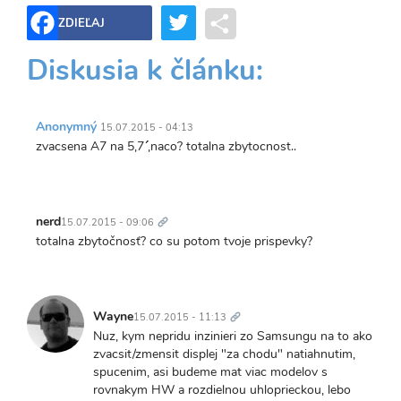
Twitter
Share
ZDIEĽAJ
Diskusia k článku:
Anonymný
15.07.2015 - 04:13
zvacsena A7 na 5,7´´ ,naco? totalna zbytocnost..
Trvalý
odkaz
nerd
15.07.2015 - 09:06
totalna zbytočnosť? co su potom tvoje prispevky?
Trvalý
odkaz
Wayne
15.07.2015 - 11:13
Nuz, kym nepridu inzinieri zo Samsungu na to ako
zvacsit/zmensit displej "za chodu" natiahnutim,
spucenim, asi budeme mat viac modelov s
rovnakym HW a rozdielnou uhloprieckou, lebo