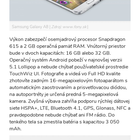
Samsung Galaxy A8
Zdroj: www.fony.sk
Výkon zabezpečí osemjadrový procesor Snapdragon
615 a 2 GB operačná pamäť RAM. Vnútorný priestor
bude v dvoch kapacitách: 16 GB alebo 32 GB.
Operačný systém Android pobeží v najnovšej verzii
5.1 Lollipop a nebude chýbať používateľské prostredie
TouchWiz UI. Fotografie a videá vo Full HD kvalite
zhotovíte zadným 16-megapixelovým fotoaparátom s
automatickým zaostrovaním a prisvetľovacou diódou,
na autoportréty je určená predná 5-megapixelová
kamera. Zvyšná výbava zahŕňa podporu rýchlej dátovej
siete HSPA+, LTE, Bluetooth 4.1, GPS, Glonass, NFC a
pravdepodobne nebude chýbať ani FM rádio. Do
tenkého tela sa zmestila batéria s kapacitou 3 050
mAh.