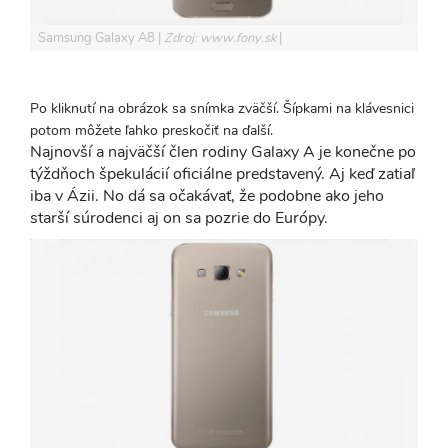
Samsung Galaxy A8
Zdroj: www.fony.sk
Po kliknutí na obrázok sa snímka zväčší. Šípkami na klávesnici
potom môžete ľahko preskočiť na ďalší.
Najnovší a najväčší člen rodiny Galaxy A je konečne po
týždňoch špekulácií oficiálne predstavený. Aj keď zatiaľ
iba v Ázii. No dá sa očakávať, že podobne ako jeho
starší súrodenci aj on sa pozrie do Európy.