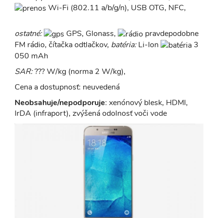
Wi-Fi (802.11 a/b/g/n), USB OTG, NFC,
ostatné:
GPS, Glonass,
pravdepodobne
FM rádio, čítačka odtlačkov,
batéria:
Li-Ion
3
050 mAh
SAR:
??? W/kg (norma 2 W/kg),
Cena a dostupnosť: neuvedená
Neobsahuje/nepodporuje
: xenónový blesk, HDMI,
IrDA (infraport), zvýšená odolnosť voči vode