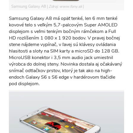
Samsung Galaxy A8
Zdroj: www.fony.sk
Samsung Galaxy A8 má opäť tenké, len 6 mm tenké
kovové telo s veľkým 5,7-palcovým Super AMOLED
displejom s veľmi tenkým bočným rámčekom a Full
HD rozlíšením 1 080 x 1 920 bodov. V pravej bočnej
stene nájdeme vypínač, v ľavej sú klávesy ovládania
hlasitosti a sloty na SIM karty a microSD do 128 GB.
MicroUSB konektor i 3,5 mm audio jack umiestnil
výrobca do dolnej steny. Novinka dostala aj očakávaný
snímač odtlačkov prstov, ktorý je tak ako na high-
endoch Galaxy S6 s S6 edge v hardérovom tlačidle
pod displejom.