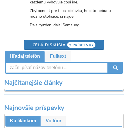
kazdemu vyhovuje cosi ine.
Zbytocnost pre teba, cielovku, hoci to nebudu
mozno stotisice, si najde.
Dalsi tyzden, dalsi Samsung.
CELÁ DISKUSIA
3 PRÍSPEVKY
Hľadaj telefón
Fulltext
V
Najčítanejšie články
Najnovšie príspevky
Ku článkom
Vo fóre