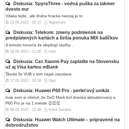
Diskusia: SpyraThree - vodná puška za takmer
dvesto eur
Vdaka teda...ale draha hracka naozaj je to
23.05.2023 - 00:10
Nightmare
Diskusia: Telekom: zmeny podmienok na
predplatených kartách a širšia ponuka MIX balíčkov
A tomuto hovoria že zlepšujú služby...
19.05.2023 - 21:00
miro
Diskusia: Cez Xiaomi Pay zaplatíte na Slovensku
už aj Visa kartou mBank
Škoda že VUB v tom nejak zaostáva
17.05.2023 - 10:38
Dezi
Diskusia: Huawei P60 Pro - perleťový unikát
Inak som si všimol, že DxO Mark bol dneska aktualizovaný a
P60 Pro je na 1.mieste 👏👏👏
09.05.2023 - 22:48
Karol Sendrei
Diskusia: Huawei Watch Ultimate – pripravené na
dobrodružstvo