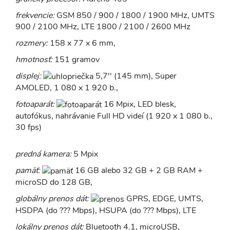
frekvencie:
GSM 850 / 900 / 1800 / 1900 MHz, UMTS
900 / 2100 MHz, LTE 1800 / 2100 / 2600 MHz
rozmery:
158 x 77 x 6 mm,
hmotnosť:
151 gramov
displej:
5,7'' (145 mm), Super
AMOLED, 1 080 x 1 920 b.,
fotoaparát:
16 Mpix, LED blesk,
autofókus, nahrávanie Full HD videí (1 920 x 1 080 b.,
30 fps)
predná kamera:
5 Mpix
pamäť:
16 GB alebo 32 GB + 2 GB RAM +
microSD do 128 GB,
globálny prenos dát:
GPRS, EDGE, UMTS,
HSDPA (do ??? Mbps), HSUPA (do ??? Mbps), LTE
lokálny prenos dát:
Bluetooth 4.1, microUSB,