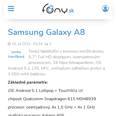
User
Skočiť
Prih
na
MENU
account
/
hlavný
Regi
menu
obsah
Sub
Samsung Galaxy A8
Header
menu
15. Jul 2015 - 01:34
3
Tenký tabletofón s kovovou konštrukciou,
Lenka
5,7'' Full HD displejom, osemjadrovým
Ivančíková
procesorom, 16 Mpix fotoaparátom, OS
Android 5.1, LTE, NFC, snímačom odtlačkov prstov a
3 050 mAh batériou.
Základné parametre:
OS:
Android 5.1 Lollipop + TouchWiz UI
chipset:
Qualcomm Snapdragon 615 MSM8939
procesor:
osemjadrový, 4x 1,5 GHz + 4x 1 GHz
grafický procesor:
Adreno 405