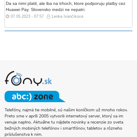
Da sa nimi platit, ale iba na trhoch, ktore podporuju platby cez
Huawei Pay. Slovensko medzi ne nepatri.
07.05.2023 - 07:57
Lenka Ivančíková
Telefóny, najmä tie mobilné, sú našim koníčkom už mnoho rokov.
O
Preto sme v apríli 2005 vytvorili internetový server, ktorý sa im
PROJEKTE
venuje naplno. Aktuálne tu nájdete novinky a recenzie zo sveta
FONY.SK
bežných mobiných telefónov i smartfónov, tabletov a rôzneho
príslušenstva k nim.