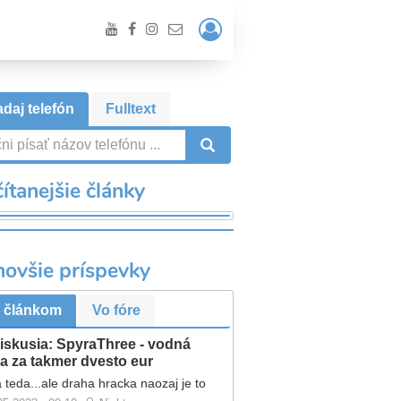
Prihlásiť
/
Registrácia
daj telefón
Fulltext
VYHĽADÁVANIE
ítanejšie články
novšie príspevky
 článkom
Vo fóre
iskusia: SpyraThree - vodná
a za takmer dvesto eur
 teda...ale draha hracka naozaj je to