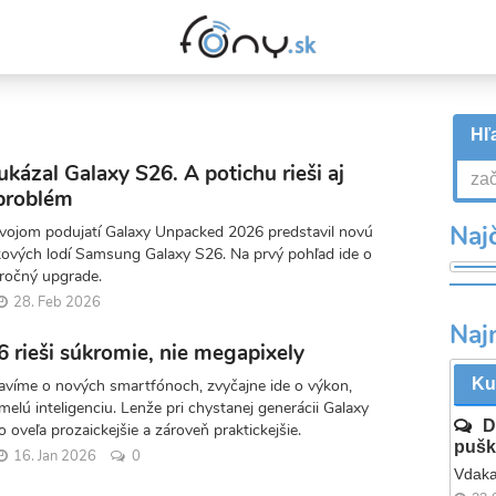
Hľa
ázal Galaxy S26. A potichu rieši aj
problém
Najč
ojom podujatí Galaxy Unpacked 2026 predstavil novú
jkových lodí Samsung Galaxy S26. Na prvý pohľad ide o
iročný upgrade.
28. Feb 2026
Naj
 rieši súkromie, nie megapixely
Ku
avíme o nových smartfónoch, zvyčajne ide o výkon,
melú inteligenciu. Lenže pri chystanej generácii Galaxy
D
o oveľa prozaickejšie a zároveň praktickejšie.
pušk
16. Jan 2026
0
Vdaka