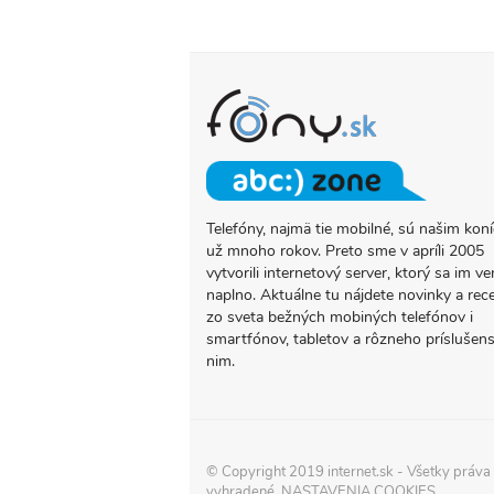
Telefóny, najmä tie mobilné, sú našim ko
O
už mnoho rokov. Preto sme v apríli 2005
PROJEKTE
vytvorili internetový server, ktorý sa im ve
FONY.SK
naplno. Aktuálne tu nájdete novinky a rec
zo sveta bežných mobiných telefónov i
smartfónov, tabletov a rôzneho príslušens
nim.
© Copyright 2019
internet.sk
- Všetky práva
vyhradené.
NASTAVENIA COOKIES