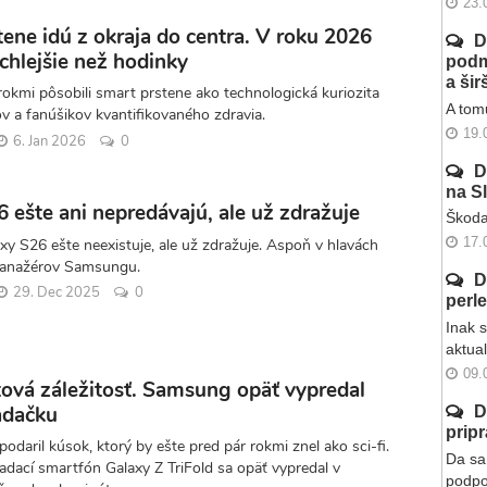
23.
ene idú z okraja do centra. V roku 2026
D
chlejšie než hodinky
podm
a ši
rokmi pôsobili smart prstene ako technologická kuriozita
A tomu
v a fanúšikov kvantifikovaného zdravia.
19.
6. Jan 2026
0
D
na S
 ešte ani nepredávajú, ale už zdražuje
Škoda
17.
y S26 ešte neexistuje, ale už zdražuje. Aspoň v hlavách
manažérov Samsungu.
D
29. Dec 2025
0
perl
Inak 
aktua
09.
ová záležitosť. Samsung opäť vypredal
ladačku
D
prip
daril kúsok, ktorý by ešte pred pár rokmi znel ako sci-fi.
Da sa 
kladací smartfón Galaxy Z TriFold sa opäť vypredal v
podpo