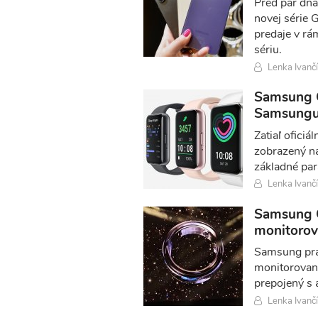
Pred pár dňa
novej série 
predaje v rá
sériu.
Lenka Ivanč
Samsung G
Samsung
Zatiaľ ofici
zobrazený na
základné par
Lenka Ivanč
Samsung G
monitorov
Samsung pra
monitorovani
prepojený s
Lenka Ivanč