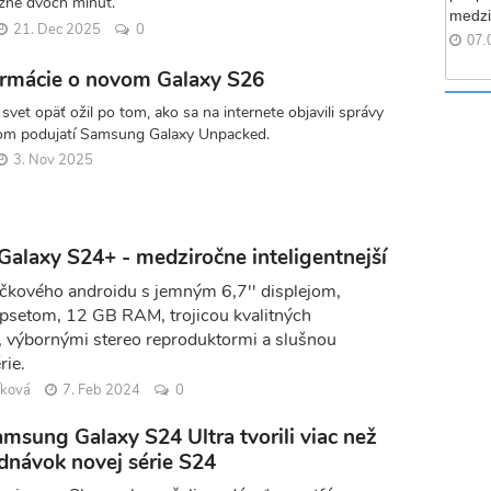
ižne dvoch minút.
medzi
21. Dec 2025
0
07.
formácie o novom Galaxy S26
svet opäť ožil po tom, ako sa na internete objavili správy
om podujatí Samsung Galaxy Unpacked.
3. Nov 2025
alaxy S24+ - medziročne inteligentnejší
čkového androidu s jemným 6,7'' displejom,
psetom, 12 GB RAM, trojicou kvalitných
, výbornými stereo reproduktormi a slušnou
rie.
íková
7. Feb 2024
0
msung Galaxy S24 Ultra tvorili viac než
dnávok novej série S24