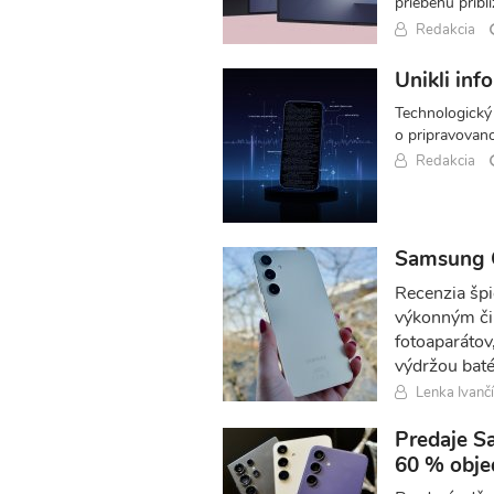
priebehu pribl
Redakcia
Unikli in
Technologický 
o pripravovan
Redakcia
Samsung G
Recenzia špi
výkonným či
fotoaparátov
výdržou baté
Lenka Ivanč
Predaje Sa
60 % obje