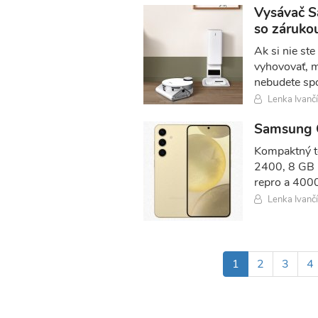
Vysávač S
so zárukou
Ak si nie st
vyhovovať, m
nebudete spo
Lenka Ivanč
Samsung 
Kompaktný t
2400, 8 GB 
repro a 400
Lenka Ivanč
Pagination
Aktuálna
1
Page
2
Page
3
P
4
stránka