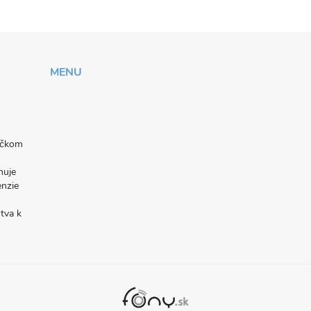
MENU
níčkom
nuje
enzie
tva k