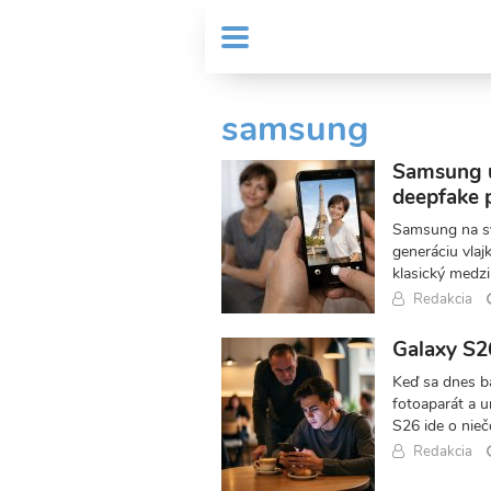
Skočiť
User
na
MENU
Sub
account
hlavný
Header
obsah
menu
menu
samsung
Samsung uk
deepfake 
Samsung na sv
generáciu vla
klasický medz
Redakcia
Galaxy S26
Keď sa dnes b
fotoaparát a u
S26 ide o nieč
Redakcia