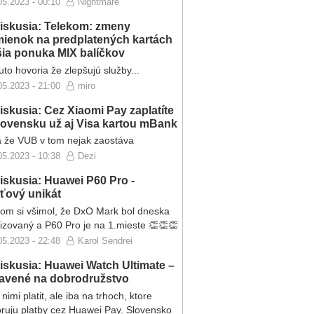
05.2023 - 00:10
Nightmare
iskusia: Telekom: zmeny
ienok na predplatených kartách
ršia ponuka MIX balíčkov
to hovoria že zlepšujú služby...
05.2023 - 21:00
miro
iskusia: Cez Xiaomi Pay zaplatíte
lovensku už aj Visa kartou mBank
 že VUB v tom nejak zaostáva
05.2023 - 10:38
Dezi
iskusia: Huawei P60 Pro -
eťový unikát
som si všimol, že DxO Mark bol dneska
lizovaný a P60 Pro je na 1.mieste 👏👏👏
05.2023 - 22:48
Karol Sendrei
iskusia: Huawei Watch Ultimate –
ravené na dobrodružstvo
nimi platit, ale iba na trhoch, ktore
ruju platby cez Huawei Pay. Slovensko