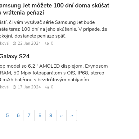
amsung Jet môžete 100 dní doma skúšať
 vrátenia peňazí
e istí, či vám vysávač série Samsung Jet bude
áte teraz 100 dní na jeho skúšanie. V prípade, že
kojní, dostanete peniaze späť.
íková
22. Jan 2024
0
Galaxy S24
op model so 6,2'' AMOLED displejom, Exynosom
RAM, 50 Mpix fotoaparátom s OIS, IP68, stereo
0 mAh batériou s bezdrôtovým nabíjaním.
íková
17. Jan 2024
0
age
Page
5
Page
6
Page
7
Page
8
Page
9
Ďalšia
››
Posledná
››
strana
strana