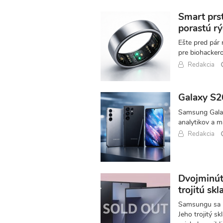
Smart prst
porastú rý
Ešte pred pár 
pre biohackero
Redakcia
Galaxy S26
Samsung Galax
analytikov a 
Redakcia
Dvojminút
trojitú sk
Samsungu sa po
Jeho trojitý s