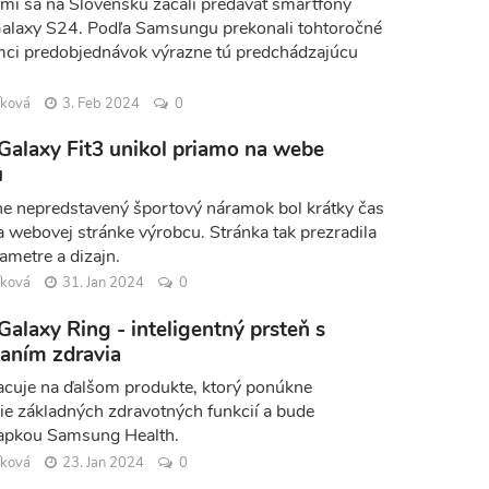
mi sa na Slovensku začali predávať smartfóny
Galaxy S24. Podľa Samsungu prekonali tohtoročné
mci predobjednávok výrazne tú predchádzajúcu
íková
3. Feb 2024
0
alaxy Fit3 unikol priamo na webe
u
álne nepredstavený športový náramok bol krátky čas
 webovej stránke výrobcu. Stránka tak prezradila
ametre a dizajn.
íková
31. Jan 2024
0
alaxy Ring - inteligentný prsteň s
aním zdravia
cuje na ďalšom produkte, ktorý ponúkne
e základných zdravotných funkcií a bude
 apkou Samsung Health.
íková
23. Jan 2024
0