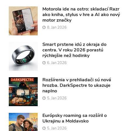
Motorola ide na ostro: skladací Razr
ako kniha, stylus v hre a AI ako nový
motor značky
8. Jan 2026
Smart prstene idú z okraja do
centra. V roku 2026 porastú
rýchlejšie než hodinky
6. Jan 2026
Rozšírenia v prehliadači sú nová
hrozba. DarkSpectre to ukazuje
naplno
5. Jan 2026
Európsky roaming sa rozšíril o
Ukrajinu a Moldavsko
5. Jan 2026