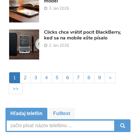
model
3. Jan 2026
Clicks chce vrátiť pocit BlackBerry,
keď sa na mobile ešte písalo
2. Jan 2026
Pagination
Aktuálna
1
Page
2
Page
3
Page
4
Page
5
Page
6
Page
7
Page
8
Page
9
Ďalšia
>
stránka
strana
Posledná
>>
strana
Hľadaj telefón
Fulltext
V