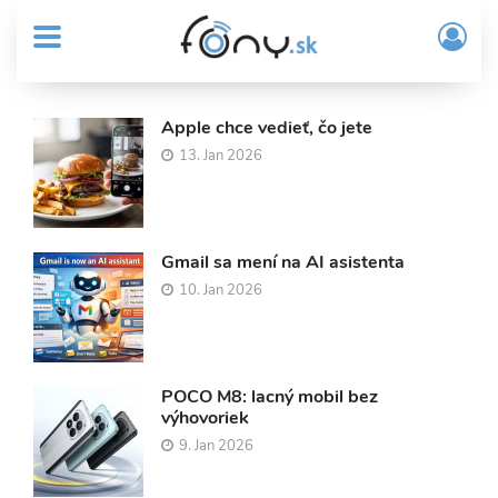
User
Skočiť
Prih
na
MENU
account
/
hlavný
Regi
menu
obsah
Sub
Apple chce vedieť, čo jete
Header
13. Jan 2026
Články
menu
Fony.sk
Gmail sa mení na AI asistenta
10. Jan 2026
POCO M8: lacný mobil bez
výhovoriek
9. Jan 2026