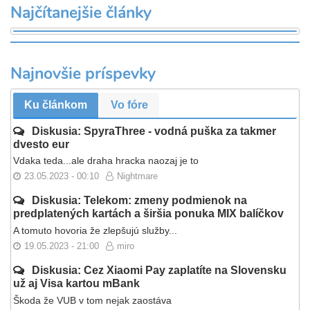
Najčítanejšie články
Najnovšie príspevky
Ku článkom
Vo fóre
Diskusia: SpyraThree - vodná puška za takmer
dvesto eur
Vdaka teda...ale draha hracka naozaj je to
23.05.2023 - 00:10
Nightmare
Diskusia: Telekom: zmeny podmienok na
predplatených kartách a širšia ponuka MIX balíčkov
A tomuto hovoria že zlepšujú služby...
19.05.2023 - 21:00
miro
Diskusia: Cez Xiaomi Pay zaplatíte na Slovensku
už aj Visa kartou mBank
Škoda že VUB v tom nejak zaostáva