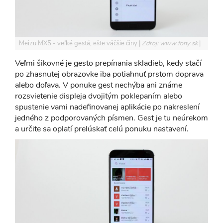
Meizu MX5 - veľké gestá, ešte väčšie činy
Zdroj: www.fony.sk
Veľmi šikovné je gesto prepínania skladieb, kedy stačí
po zhasnutej obrazovke iba potiahnuť prstom doprava
alebo doľava. V ponuke gest nechýba ani známe
rozsvietenie displeja dvojitým poklepaním alebo
spustenie vami nadefinovanej aplikácie po nakreslení
jedného z podporovaných písmen. Gest je tu neúrekom
a určite sa oplatí prelúskať celú ponuku nastavení.