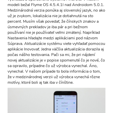
modeli bežal Flyme OS 4.5.4.1l nad Androidom 5.0.1.
Medzinárodná verzia ponúka aj slovenský jazyk, no ako
už je zvykom, lokalizácia nie je dotiahnutá na sto
percent. Musím však povedať, že čínskych znakov a
úsmevných prekladov je iba pár a pri bežnom
používaní nie je používateľ veľmi zmätený. Napríklad
Nastavenia hľadajte medzi aplikáciami pod názvom
Súprava. Aktualizácie systému viete vyhľadať pomocou
aplikácie Inovovať. Jedna väčšia aktualizácia dorazila aj
počas nášho testovania. Pači sa mi, že pri nájdení
novej aktualizácie je v popise spomenuté čo je nové, čo
sa opravilo, prípadne čo už výrobca vynechal. Áno,
vynechal. V našom prípade to bola informácia o tom,
že v medzinárodnej verzii už výrobca vynechá rôzne
motívy, ktoré boli aj tak iba v čínštine.