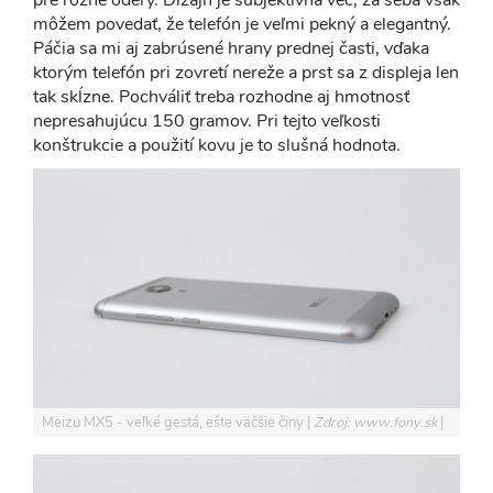
pre rôzne odery. Dizajn je subjektívna vec, za seba však
môžem povedať, že telefón je veľmi pekný a elegantný.
Páčia sa mi aj zabrúsené hrany prednej časti, vďaka
ktorým telefón pri zovretí nereže a prst sa z displeja len
tak skĺzne. Pochváliť treba rozhodne aj hmotnosť
nepresahujúcu 150 gramov. Pri tejto veľkosti
konštrukcie a použití kovu je to slušná hodnota.
Meizu MX5 - veľké gestá, ešte väčšie činy
Zdroj: www.fony.sk