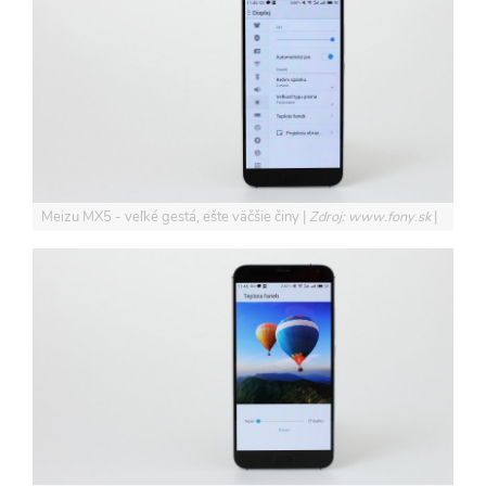
Meizu MX5 - veľké gestá, ešte väčšie činy
Zdroj: www.fony.sk