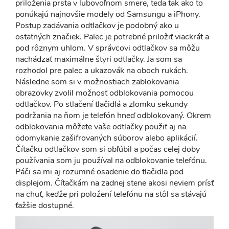
priloženia prsta v ľubovoľnom smere, teda tak ako to
ponúkajú najnovšie modely od Samsungu a iPhony.
Postup zadávania odtlačkov je podobný ako u
ostatných značiek. Palec je potrebné priložiť viackrát a
pod rôznym uhlom. V správcovi odtlačkov sa môžu
nachádzať maximálne štyri odtlačky. Ja som sa
rozhodol pre palec a ukazovák na oboch rukách.
Následne som si v možnostiach zablokovania
obrazovky zvolil možnosť odblokovania pomocou
odtlačkov. Po stlačení tlačidlá a zlomku sekundy
podržania na ňom je telefón hneď odblokovaný. Okrem
odblokovania môžete vaše odtlačky použiť aj na
odomykanie zašifrovaných súborov alebo aplikácií.
Čítačku odtlačkov som si obľúbil a počas celej doby
používania som ju používal na odblokovanie telefónu.
Páči sa mi aj rozumné osadenie do tlačidla pod
displejom. Čítačkám na zadnej stene akosi neviem prísť
na chuť, keďže pri položení telefónu na stôl sa stávajú
ťažšie dostupné.