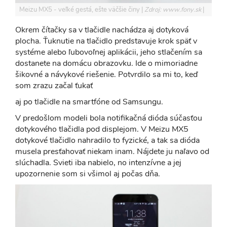
Meizu MX5 - veľké gestá, ešte väčšie činy
Zdroj: www.fony.sk
Okrem čítačky sa v tlačidle nachádza aj dotyková
plocha. Ťuknutie na tlačidlo predstavuje krok späť v
systéme alebo ľubovoľnej aplikácii, jeho stlačením sa
dostanete na domácu obrazovku. Ide o mimoriadne
šikovné a návykové riešenie. Potvrdilo sa mi to, keď
som zrazu začal ťukať
aj po tlačidle na smartfóne od Samsungu.
V predošlom modeli bola notifikačná dióda súčasťou
dotykového tlačidla pod displejom. V Meizu MX5
dotykové tlačidlo nahradilo to fyzické, a tak sa dióda
musela presťahovať niekam inam. Nájdete ju naľavo od
slúchadla. Svieti iba nabielo, no intenzívne a jej
upozornenie som si všimol aj počas dňa.