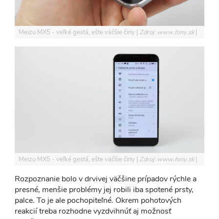
Meizu MX5 - veľké gestá, ešte väčšie činy
Zdroj: www.fony.sk
Meizu MX5 - veľké gestá, ešte väčšie činy
Zdroj: www.fony.sk
Rozpoznanie bolo v drvivej väčšine prípadov rýchle a
presné, menšie problémy jej robili iba spotené prsty,
palce. To je ale pochopiteľné. Okrem pohotových
reakcií treba rozhodne vyzdvihnúť aj možnosť