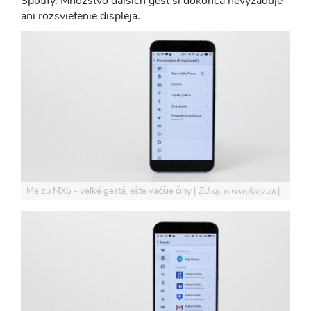
Spotify. Množstvo ďalších gest si dokonca nevyžaduje
ani rozsvietenie displeja.
Meizu MX5 - veľké gestá, ešte väčšie činy
Zdroj: www.fony.sk