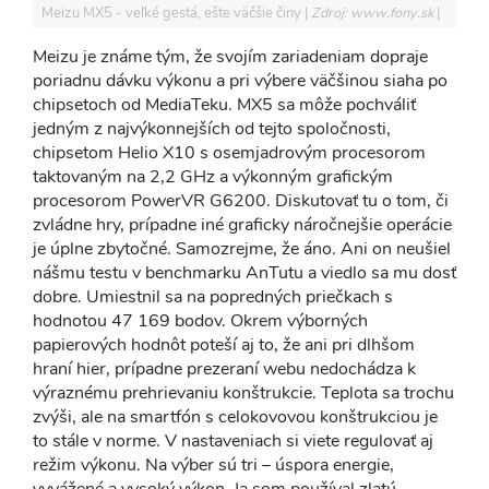
Meizu MX5 - veľké gestá, ešte väčšie činy
Zdroj: www.fony.sk
Meizu je známe tým, že svojím zariadeniam dopraje
poriadnu dávku výkonu a pri výbere väčšinou siaha po
chipsetoch od MediaTeku. MX5 sa môže pochváliť
jedným z najvýkonnejších od tejto spoločnosti,
chipsetom Helio X10 s osemjadrovým procesorom
taktovaným na 2,2 GHz a výkonným grafickým
procesorom PowerVR G6200. Diskutovať tu o tom, či
zvládne hry, prípadne iné graficky náročnejšie operácie
je úplne zbytočné. Samozrejme, že áno. Ani on neušiel
nášmu testu v benchmarku AnTutu a viedlo sa mu dosť
dobre. Umiestnil sa na popredných priečkach s
hodnotou 47 169 bodov. Okrem výborných
papierových hodnôt poteší aj to, že ani pri dlhšom
hraní hier, prípadne prezeraní webu nedochádza k
výraznému prehrievaniu konštrukcie. Teplota sa trochu
zvýši, ale na smartfón s celokovovou konštrukciou je
to stále v norme. V nastaveniach si viete regulovať aj
režim výkonu. Na výber sú tri – úspora energie,
vyvážené a vysoký výkon. Ja som používal zlatú