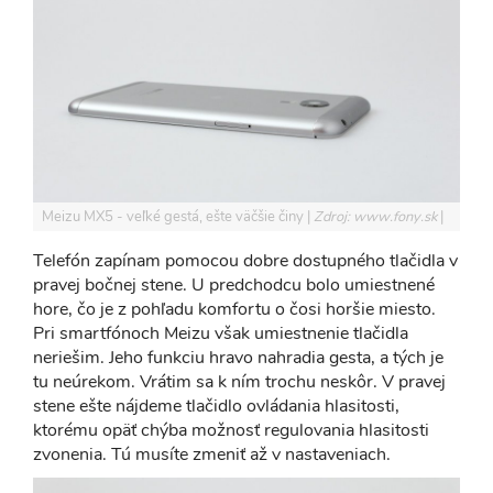
Meizu MX5 - veľké gestá, ešte väčšie činy
Zdroj: www.fony.sk
Telefón zapínam pomocou dobre dostupného tlačidla v
pravej bočnej stene. U predchodcu bolo umiestnené
hore, čo je z pohľadu komfortu o čosi horšie miesto.
Pri smartfónoch Meizu však umiestnenie tlačidla
neriešim. Jeho funkciu hravo nahradia gesta, a tých je
tu neúrekom. Vrátim sa k ním trochu neskôr. V pravej
stene ešte nájdeme tlačidlo ovládania hlasitosti,
ktorému opäť chýba možnosť regulovania hlasitosti
zvonenia. Tú musíte zmeniť až v nastaveniach.