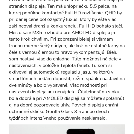
stranách displeja. Ten má uhlopriečku 5,5 palca, na
ktorej ponúkne komfortné Full HD rozlíšenie. QHD by
pri danej cene bol ozajstný luxus, ktorý by ešte viac
zaklincoval drahšiu konkurenciu. Full HD bohato stačí.
Meizu sa v MX5 rozhodlo pre AMOLED displej a ja
tento krok chválim. Pri zobrazení bielej si všímam
trochu mierne šedý nádych, ale krásne ostatné farby na
čele s vernou čiernou to hravo vykompenzujú. Bielu
som nastavil viac do chladna. Túto možnosť nájdete v
nastaveniach, v položke Teplota farieb. Tu som si
aktivoval aj automatickú reguláciu jasu, na ktorú v
smartfónoch nedám dopustiť, režim spánku nastavil na
dve minúty a bolo vybavené. Viac možností pri
nastavení displeja ani nenájdete. Čitateľnosť na slnku
bola dobrá a pri AMOLED displeji sa môžete spoľahnúť
aj na dobré pozorovacie uhly. Povrch displeja chráni
ochranné sklíčko Gorilla Glass 3 a ani po dvoch
týždňoch intenzívneho používania nesklamalo.