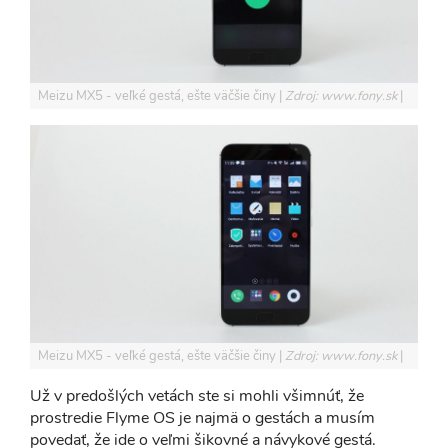
Meizu MX5 - veľké gestá, ešte väčšie činy
Zdroj: www.fony.sk
Meizu MX5 - veľké gestá, ešte väčšie činy
Zdroj: www.fony.sk
Už v predošlých vetách ste si mohli všimnúť, že
prostredie Flyme OS je najmä o gestách a musím
povedať, že ide o veľmi šikovné a návykové gestá.