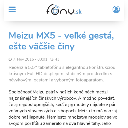
User
Skočiť
Prih
na
MENU
account
/
hlavný
Regi
menu
obsah
Sub
Meizu MX5 - veľké gestá,
Header
ešte väčšie činy
menu
7. Nov 2015 - 00:01
43
Recenzia 5,5'' tabletofónu s elegantnou konštrukciou,
krásnym Full HD displejom, stabilným prostredím s
návykovými gestami a výborným fotoaparátom.
Spoločnosť Meizu patrí v našich končinách medzi
najznámejších čínskych výrobcov. A možno povedať,
že aj najdostupnejších, keďže jej modely nájdete v pár
známych slovenských e-shopoch. Meizu to má naozaj
dobre našliapnuté. Namiesto množstva modelov sa vo
svojom portfóliu zameralo na dva hlavné ťahy. Jeho