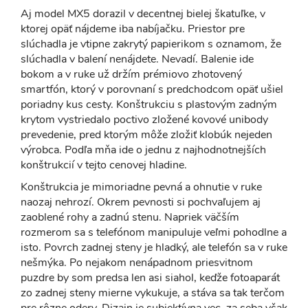
Aj model MX5 dorazil v decentnej bielej škatuľke, v
ktorej opäť nájdeme iba nabíjačku. Priestor pre
slúchadla je vtipne zakrytý papierikom s oznamom, že
slúchadla v balení nenájdete. Nevadí. Balenie ide
bokom a v ruke už držím prémiovo zhotovený
smartfón, ktorý v porovnaní s predchodcom opäť ušiel
poriadny kus cesty. Konštrukciu s plastovým zadným
krytom vystriedalo poctivo zložené kovové unibody
prevedenie, pred ktorým môže zložiť klobúk nejeden
výrobca. Podľa mňa ide o jednu z najhodnotnejších
konštrukcií v tejto cenovej hladine.
Konštrukcia je mimoriadne pevná a ohnutie v ruke
naozaj nehrozí. Okrem pevnosti si pochvaľujem aj
zaoblené rohy a zadnú stenu. Napriek väčším
rozmerom sa s telefónom manipuluje veľmi pohodlne a
isto. Povrch zadnej steny je hladký, ale telefón sa v ruke
nešmýka. Po nejakom nenápadnom priesvitnom
puzdre by som predsa len asi siahol, keďže fotoaparát
zo zadnej steny mierne vykukuje, a stáva sa tak terčom