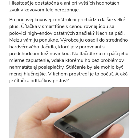
Hlasitosť je dostatočná a ani pri vyšších hodnotách
zvuk v kovovom tele nerezonuje.
Po poctivej kovovej konštrukcii prichádza ďalšie veľké
plus. Čítačka v smartfóne s cenou rovnajúcou sa
polovici high-endov ostatných značiek? Nech sa páči,
Meizu vám ju ponúkne. Výrobca ju osadil do stredného
hardvérového tlačidla, ktoré je v porovnaní s
predchodcom tiež novinkou. Na tlačidle sa mi páči jeho
mierne zapustenie, vďaka ktorému ho bez problémov
nahmatáte aj poslepiačky. Stláčanie by ale mohlo byť
menej hlučnejšie. V tichom prostredí je to počuť. A aká
je čítačka odtlačkov prstov?