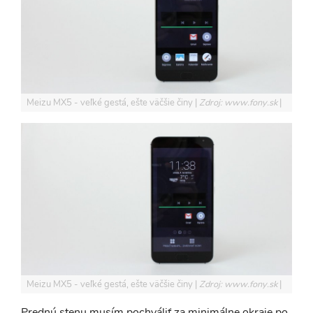
Meizu MX5 - veľké gestá, ešte väčšie činy
Zdroj: www.fony.sk
Meizu MX5 - veľké gestá, ešte väčšie činy
Zdroj: www.fony.sk
Prednú stenu musím pochváliť za minimálne okraje po