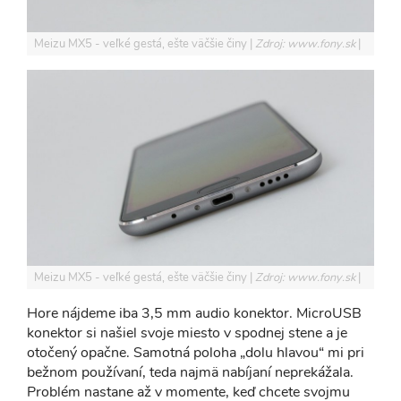
Meizu MX5 - veľké gestá, ešte väčšie činy
Zdroj: www.fony.sk
Meizu MX5 - veľké gestá, ešte väčšie činy
Zdroj: www.fony.sk
Hore nájdeme iba 3,5 mm audio konektor. MicroUSB
konektor si našiel svoje miesto v spodnej stene a je
otočený opačne. Samotná poloha „dolu hlavou“ mi pri
bežnom používaní, teda najmä nabíjaní neprekážala.
Problém nastane až v momente, keď chcete svojmu