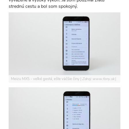
strednú cestu a bol som spokojný.
Meizu MX5 - veľké gestá, ešte väčšie činy
Zdroj: www.fony.sk