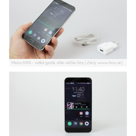
Meizu MX5 - veľké gestá, ešte väčšie činy
Zdroj: www.fony.sk