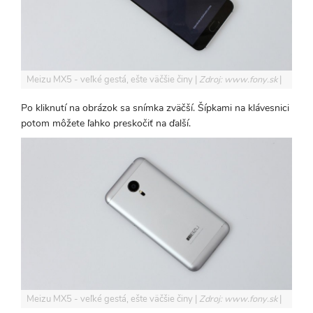
Meizu MX5 - veľké gestá, ešte väčšie činy
Zdroj: www.fony.sk
Po kliknutí na obrázok sa snímka zväčší. Šípkami na klávesnici
potom môžete ľahko preskočiť na ďalší.
Meizu MX5 - veľké gestá, ešte väčšie činy
Zdroj: www.fony.sk