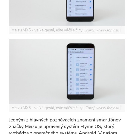
Meizu MX5 - veľké gestá, ešte väčšie činy
Zdroj: www.fony.sk
Meizu MX5 - veľké gestá, ešte väčšie činy
Zdroj: www.fony.sk
Jedným z hlavných poznávacích znamení smartfónov
značky Meizu je upravený systém Flyme OS, ktorý
vychádza z operačného systému Android. V našom