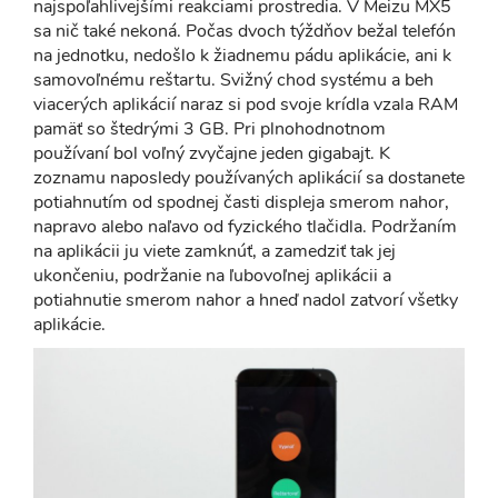
najspoľahlivejšími reakciami prostredia. V Meizu MX5
sa nič také nekoná. Počas dvoch týždňov bežal telefón
na jednotku, nedošlo k žiadnemu pádu aplikácie, ani k
samovoľnému reštartu. Svižný chod systému a beh
viacerých aplikácií naraz si pod svoje krídla vzala RAM
pamäť so štedrými 3 GB. Pri plnohodnotnom
používaní bol voľný zvyčajne jeden gigabajt. K
zoznamu naposledy používaných aplikácií sa dostanete
potiahnutím od spodnej časti displeja smerom nahor,
napravo alebo naľavo od fyzického tlačidla. Podržaním
na aplikácii ju viete zamknúť, a zamedziť tak jej
ukončeniu, podržanie na ľubovoľnej aplikácii a
potiahnutie smerom nahor a hneď nadol zatvorí všetky
aplikácie.