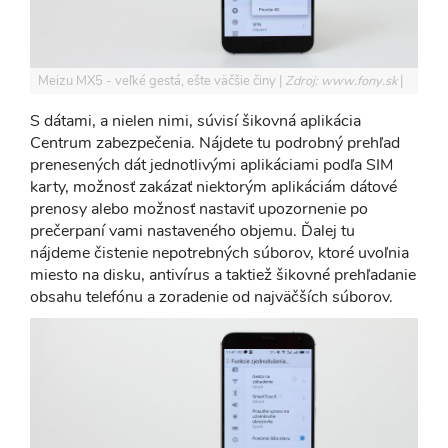
Meizu MX5 - veľké gestá, ešte väčšie činy
Zdroj: www.fony.sk
S dátami, a nielen nimi, súvisí šikovná aplikácia
Centrum zabezpečenia. Nájdete tu podrobný prehľad
prenesených dát jednotlivými aplikáciami podľa SIM
karty, možnosť zakázať niektorým aplikáciám dátové
prenosy alebo možnosť nastaviť upozornenie po
prečerpaní vami nastaveného objemu. Ďalej tu
nájdeme čistenie nepotrebných súborov, ktoré uvoľnia
miesto na disku, antivírus a taktiež šikovné prehľadanie
obsahu telefónu a zoradenie od najväčších súborov.