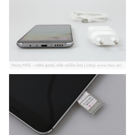
Meizu MX5 - veľké gestá, ešte väčšie činy
Zdroj: www.fony.sk