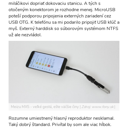
miláčikovi dopriať dokovaciu stanicu. A tých s
otočeným konektorom je rozhodne menej. MicroUSB
poteší podporou pripojenia externých zariadení cez
USB OTG. K telefónu sa mi podarilo pripojiť USB kľúč a
myš. Externý harddisk so súborovým systémom NTFS
už ale nezvládol.
Meizu MX5 - veľké gestá, ešte väčšie činy
Zdroj: www.fony.sk
Rozumne umiestnený hlasný reproduktor nesklamal.
Taký dobrý štandard. Privítal by som ale viac hĺbok.