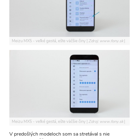
Meizu MX5 - veľké gestá, ešte väčšie činy
Zdroj: www.fony.sk
Meizu MX5 - veľké gestá, ešte väčšie činy
Zdroj: www.fony.sk
V predošlých modeloch som sa stretával s nie