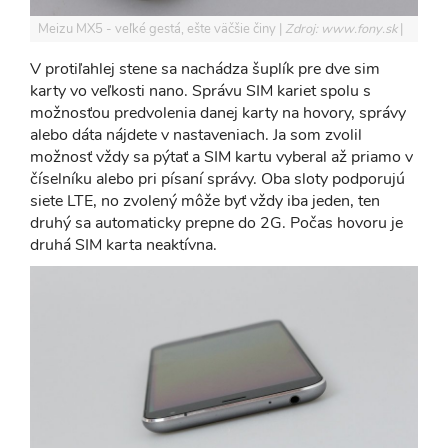
Meizu MX5 - veľké gestá, ešte väčšie činy
Zdroj: www.fony.sk
V protiľahlej stene sa nachádza šuplík pre dve sim
karty vo veľkosti nano. Správu SIM kariet spolu s
možnosťou predvolenia danej karty na hovory, správy
alebo dáta nájdete v nastaveniach. Ja som zvolil
možnosť vždy sa pýtať a SIM kartu vyberal až priamo v
číselníku alebo pri písaní správy. Oba sloty podporujú
siete LTE, no zvolený môže byť vždy iba jeden, ten
druhý sa automaticky prepne do 2G. Počas hovoru je
druhá SIM karta neaktívna.