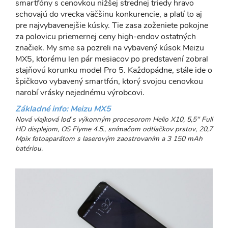
smartfóny s cenovkou nižšej strednej triedy hravo
schovajú do vrecka väčšinu konkurencie, a platí to aj
pre najvybavenejšie kúsky. Tie zasa zoženiete pokojne
za polovicu priemernej ceny high-endov ostatných
značiek. My sme sa pozreli na vybavený kúsok Meizu
MX5, ktorému len pár mesiacov po predstavení zobral
stajňovú korunku model Pro 5. Každopádne, stále ide o
špičkovo vybavený smartfón, ktorý svojou cenovkou
narobí vrásky nejednému výrobcovi.
Základné info: Meizu MX5
Nová vlajková loď s výkonným procesorom Helio X10, 5,5'' Full
HD displejom, OS Flyme 4.5., snímačom odtlačkov prstov, 20,7
Mpix fotoaparátom s laserovým zaostrovaním a 3 150 mAh
batériou.