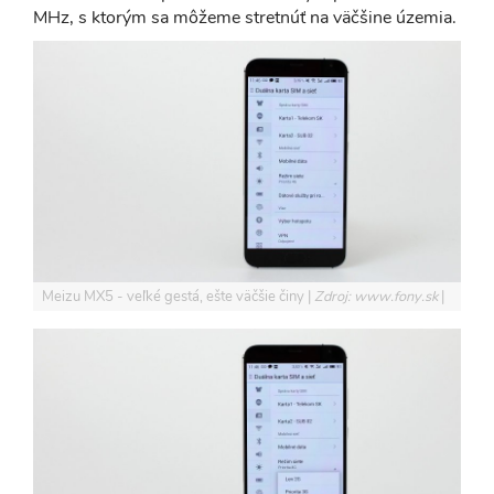
MHz, s ktorým sa môžeme stretnúť na väčšine územia.
Meizu MX5 - veľké gestá, ešte väčšie činy
Zdroj: www.fony.sk