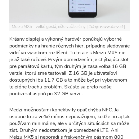
Meizu MX5 - veľké gestá, ešte väčšie činy
Zdroj: www.fony.sk
Krásny displej a výkonný hardvér ponúkajú výborné
podmienky na hranie rôznych hier, prípadne sledovanie
videí vo vysokom rozlíšení. Tu to ale s Meizu MX5 nie
je až také ružové. Prvým obmedzením je chýbajúci slot
pre pamäťovú kartu, tým druhým je zasa voľba 16 GB
verzie, ktorú sme testovali. Z 16 GB je užívateľovi
dostupných iba 11,7 GB a to môže byť pri vybavenom
telefóne trochu problém. Skúste sa preto radšej
poobzerať aspoň po 32 GB verzii.
Medzi možnosťami konektivity opäť chýba NFC. Ja
osobne to za veľké mínus nepovažujem, keďže ho aj tak
používam minimálne, ale v určitých situáciách sa môže
zísť. Druhým nedostatkom je obmedzené LTE. Ani
Meizu MX5 si neporadí s frekvenčným pásmom 800