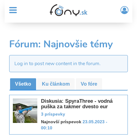
User
Skočiť
Prih
na
MENU
account
/
hlavný
Regi
menu
obsah
Sub
Header
Fórum: Najnovšie témy
Forum
menu
Log in to post new content in the forum.
Všetko
Ku článkom
Vo fóre
Diskusia: SpyraThree - vodná
puška za takmer dvesto eur
3 príspevky
Najnovší príspevok
23.05.2023 -
00:10