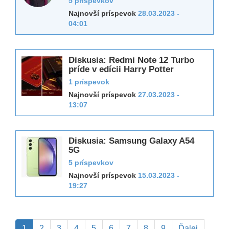
5 príspevkov
Najnovší príspevok
28.03.2023 -
04:01
Diskusia: Redmi Note 12 Turbo
príde v edícii Harry Potter
1 príspevok
Najnovší príspevok
27.03.2023 -
13:07
Diskusia: Samsung Galaxy A54
5G
5 príspevkov
Najnovší príspevok
15.03.2023 -
19:27
Pagination
Aktuálna
1
Page
2
Page
3
Page
4
Page
5
Page
6
Page
7
Page
8
Page
9
Ďalšia
Ďalej