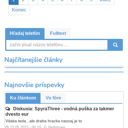
stránka
strana
Posledná
Koniec
strana
Hľadaj telefón
Fulltext
V
Najčítanejšie články
Najnovšie príspevky
Ku článkom
Vo fóre
Diskusia: SpyraThree - vodná puška za takmer
dvesto eur
Vdaka teda...ale draha hracka naozaj je to
23.05.2023 - 00:10
Nightmare