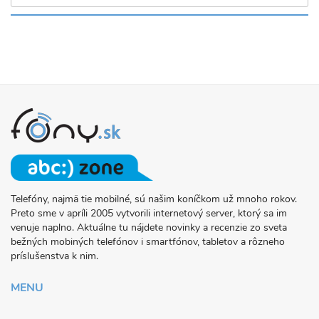
Telefóny, najmä tie mobilné, sú našim koníčkom už mnoho rokov.
O
Preto sme v apríli 2005 vytvorili internetový server, ktorý sa im
PROJEKTE
venuje naplno. Aktuálne tu nájdete novinky a recenzie zo sveta
FONY.SK
bežných mobiných telefónov i smartfónov, tabletov a rôzneho
príslušenstva k nim.
MENU