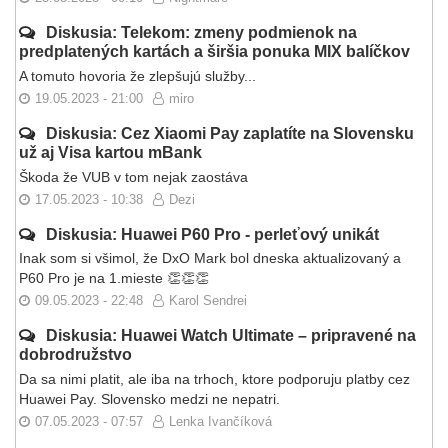
Diskusia: Telekom: zmeny podmienok na
predplatených kartách a širšia ponuka MIX balíčkov
A tomuto hovoria že zlepšujú služby...
19.05.2023 - 21:00
miro
Diskusia: Cez Xiaomi Pay zaplatíte na Slovensku
už aj Visa kartou mBank
Škoda že VUB v tom nejak zaostáva
17.05.2023 - 10:38
Dezi
Diskusia: Huawei P60 Pro - perleťový unikát
Inak som si všimol, že DxO Mark bol dneska aktualizovaný a
P60 Pro je na 1.mieste 👏👏👏
09.05.2023 - 22:48
Karol Sendrei
Diskusia: Huawei Watch Ultimate – pripravené na
dobrodružstvo
Da sa nimi platit, ale iba na trhoch, ktore podporuju platby cez
Huawei Pay. Slovensko medzi ne nepatri.
07.05.2023 - 07:57
Lenka Ivančíková