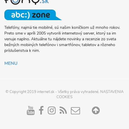
Telefóny, najmä tie mobilné, sú našim koníčkom už mnoho rokov.
O
Preto sme v apríli 2005 vytvorili internetový server, ktorý sa im
PROJEKTE
venuje naplno. Aktuálne tu nájdete novinky a recenzie zo sveta
FONY.SK
bežných mobiných telefónov i smartfónov, tabletov a rôzneho
príslušenstva k nim.
MENU
© Copyright 2019
internet.sk
- Všetky práva vyhradené.
NASTAVENIA
COOKIES