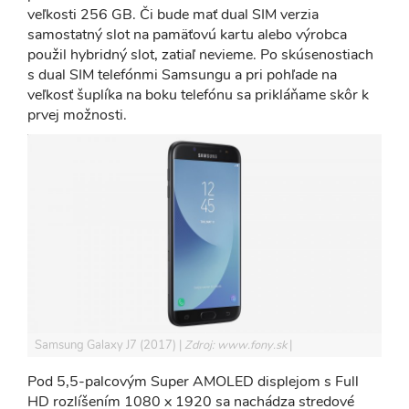
veľkosti 256 GB. Či bude mať dual SIM verzia
samostatný slot na pamäťovú kartu alebo výrobca
použil hybridný slot, zatiaľ nevieme. Po skúsenostiach
s dual SIM telefónmi Samsungu a pri pohľade na
veľkosť šuplíka na boku telefónu sa prikláňame skôr k
prvej možnosti.
Samsung Galaxy J7 (2017)
Zdroj: www.fony.sk
Pod 5,5-palcovým Super AMOLED displejom s Full
HD rozlíšením 1080 x 1920 sa nachádza stredové