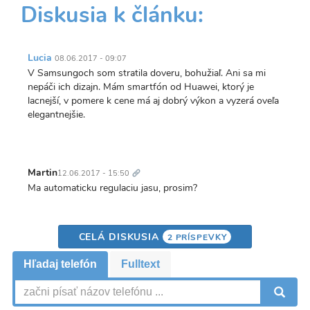
Diskusia k článku:
Lucia
08.06.2017 - 09:07
V Samsungoch som stratila doveru, bohužiaľ. Ani sa mi
nepáči ich dizajn. Mám smartfón od Huawei, ktorý je
lacnejší, v pomere k cene má aj dobrý výkon a vyzerá oveľa
elegantnejšie.
Trvalý
odkaz
Martin
12.06.2017 - 15:50
Ma automaticku regulaciu jasu, prosim?
CELÁ DISKUSIA
2 PRÍSPEVKY
Hľadaj telefón
Fulltext
V