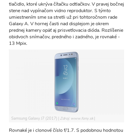
tlačidlo, ktoré ukrýva čítačku odtlačkov. V pravej bočnej
stene nad vypínačom vidno reproduktor. S týmto
umiestnením sme sa stretli už pri tohtoročnom rade
Galaxy A. V hornej časti nad displejom je okrem
prednej kamery opäť aj prisvetľovacia dióda. Rozlíšenie
obidvoch snímačov, predného i zadného, je rovnaké -
13 Mpix.
Samsung Galaxy J7 (2017)
Zdroj: www.fony.sk
Rovnaké je i clonové číslo f/1.7. S podobnou hodnotou