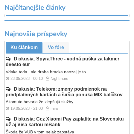
Najčítanejšie články
Najnovšie príspevky
Ku článkom
Vo fóre
Diskusia: SpyraThree - vodná puška za takmer
dvesto eur
Vdaka teda...ale draha hracka naozaj je to
23.05.2023 - 00:10
Nightmare
Diskusia: Telekom: zmeny podmienok na
predplatených kartách a širšia ponuka MIX balíčkov
A tomuto hovoria že zlepšujú služby...
19.05.2023 - 21:00
miro
Diskusia: Cez Xiaomi Pay zaplatíte na Slovensku
už aj Visa kartou mBank
Škoda že VUB v tom nejak zaostáva