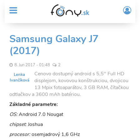
User
Skočiť
Prih
na
MENU
account
/
hlavný
Regi
menu
obsah
Sub
Samsung Galaxy J7
Header
(2017)
menu
8. Jun 2017 - 01:48
2
Cenovo dostupný android s 5,5'' Full HD
Lenka
displejom, kovovou konštrukciou, dvojicou
Ivančíková
13 Mpix fotoaparátov, 3 GB RAM, čítačkou
odtlačkov a 3600 mAh batériou.
Základné parametre:
OS:
Android 7.0 Nougat
chipset:
Joshua
procesor:
osemjadrový 1,6 GHz