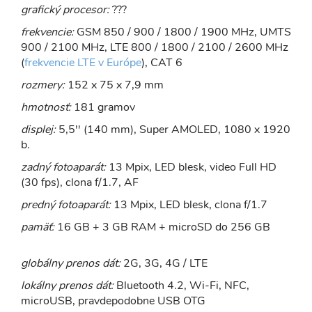
grafický procesor:
???
frekvencie:
GSM 850 / 900 / 1800 / 1900 MHz, UMTS
900 / 2100 MHz, LTE 800 / 1800 / 2100 / 2600 MHz
(
frekvencie LTE v Európe
), CAT 6
rozmery:
152 x 75 x 7,9 mm
hmotnosť:
181 gramov
displej:
5,5'' (140 mm), Super AMOLED, 1080 x 1920
b.
zadný fotoaparát:
13 Mpix, LED blesk, video Full HD
(30 fps), clona f/1.7, AF
predný fotoaparát:
13 Mpix, LED blesk, clona f/1.7
pamäť:
16 GB + 3 GB RAM + microSD do 256 GB
globálny prenos dát:
2G, 3G, 4G / LTE
lokálny prenos dát:
Bluetooth 4.2, Wi-Fi, NFC,
microUSB, pravdepodobne USB OTG