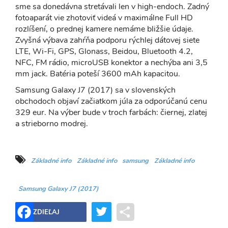
sme sa donedávna stretávali len v high-endoch. Zadný
fotoaparát vie zhotoviť videá v maximálne Full HD
rozlíšení, o prednej kamere nemáme bližšie údaje.
Zvyšná výbava zahŕňa podporu rýchlej dátovej siete
LTE, Wi-Fi, GPS, Glonass, Beidou, Bluetooth 4.2,
NFC, FM rádio, microUSB konektor a nechýba ani 3,5
mm jack. Batéria poteší 3600 mAh kapacitou.
Samsung Galaxy J7 (2017) sa v slovenských
obchodoch objaví začiatkom júla za odporúčanú cenu
329 eur. Na výber bude v troch farbách: čiernej, zlatej
a strieborno modrej.
Základné info
Základné info
samsung
Základné info
Samsung Galaxy J7 (2017)
Twitter
Share
ZDIEĽAJ