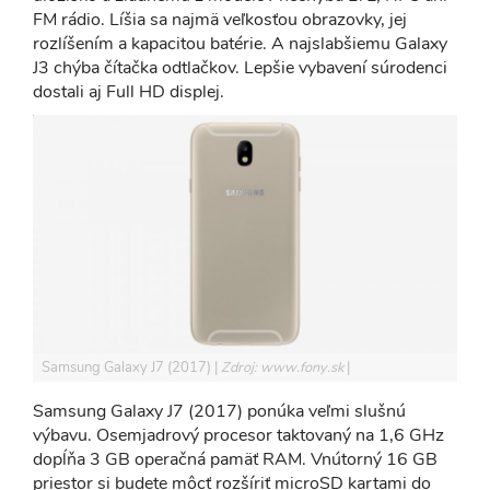
FM rádio. Líšia sa najmä veľkosťou obrazovky, jej
rozlíšením a kapacitou batérie. A najslabšiemu Galaxy
J3 chýba čítačka odtlačkov. Lepšie vybavení súrodenci
dostali aj Full HD displej.
Samsung Galaxy J7 (2017)
Zdroj: www.fony.sk
Samsung Galaxy J7 (2017) ponúka veľmi slušnú
výbavu. Osemjadrový procesor taktovaný na 1,6 GHz
dopĺňa 3 GB operačná pamäť RAM. Vnútorný 16 GB
priestor si budete môcť rozšíriť microSD kartami do