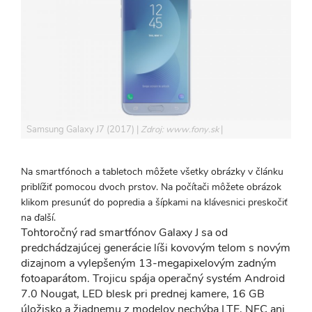
Samsung Galaxy J7 (2017)
Zdroj: www.fony.sk
Na smartfónoch a tabletoch môžete všetky obrázky v článku
priblížiť pomocou dvoch prstov. Na počítači môžete obrázok
klikom presunúť do popredia a šípkami na klávesnici preskočiť
na ďalší.
Tohtoročný rad smartfónov Galaxy J sa od
predchádzajúcej generácie líši kovovým telom s novým
dizajnom a vylepšeným 13-megapixelovým zadným
fotoaparátom. Trojicu spája operačný systém Android
7.0 Nougat, LED blesk pri prednej kamere, 16 GB
úložisko a žiadnemu z modelov nechýba LTE, NFC ani