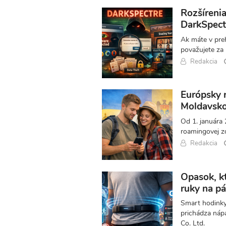
Rozšírenia
DarkSpect
Ak máte v preh
považujete za
Redakcia
Európsky r
Moldavsk
Od 1. januára 
roamingovej z
Redakcia
Opasok, kt
ruky na pá
Smart hodinky 
prichádza nápa
Co. Ltd.