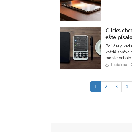
Clicks chc
ešte písal
Boli časy, keď
každá správa r
mobile nebolo 
Redakcia
Pagination
Aktuálna
1
Page
2
Page
3
Pa
4
stránka