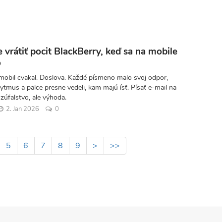
e vrátiť pocit BlackBerry, keď sa na mobile
o
 mobil cvakal. Doslova. Každé písmeno malo svoj odpor,
ytmus a palce presne vedeli, kam majú ísť. Písať e-mail na
zúfalstvo, ale výhoda.
2. Jan 2026
0
ge
Page
5
Page
6
Page
7
Page
8
Page
9
Ďalšia
>
Posledná
>>
strana
strana