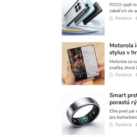
POCO opäť rob
zabalí ich do a
Redakcia
Motorola i
stylus v h
Motorola sa na
značka, ktorá 
Redakcia
Smart prst
porastú rý
Ešte pred pár 
pre biohackero
Redakcia