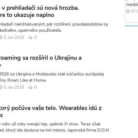
medzi
 v prehliadači sú nová hrozba.
07.
re to ukazuje naplno
liadači nainštalovaných pár rozšírení, pravdepodobne sa
 bežného, opatrného používateľa.
5. Jan 2026
0
oaming sa rozšíril o Ukrajinu a
o
2026 sa Ukrajina a Moldavsko stali súčasťou európskej
óny Roam Like at Home.
5. Jan 2026
0
orý počúva vaše telo. Wearables idú z
s
nám už roky merajú tep, spánok či stres. Teraz však
d, ktorý ide doslova na iné miesto. Japonská firma D.O.N