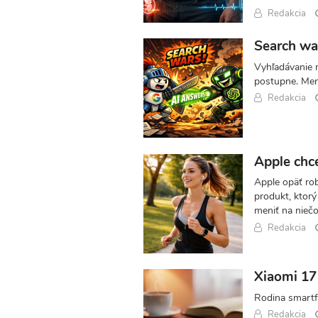
Redakcia
Search wa
Vyhľadávanie n
postupne. Mení
Redakcia
Apple chc
Apple opäť rob
produkt, ktorý
meniť na niečo
Redakcia
Xiaomi 17 
Rodina smartfó
Redakcia