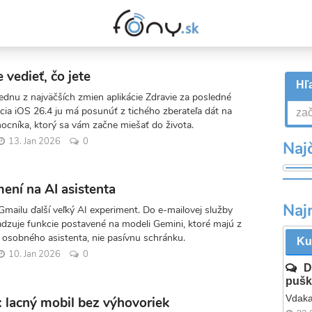
 vedieť, čo jete
Hľa
ednu z najväčších zmien aplikácie Zdravie za posledné
ácia iOS 26.4 ju má posunúť z tichého zberateľa dát na
ocníka, ktorý sa vám začne miešať do života.
13. Jan 2026
0
Najč
ení na AI asistenta
Naj
Gmailu ďalší veľký AI experiment. Do e-mailovej služby
dzuje funkcie postavené na modeli Gemini, ktoré majú z
 osobného asistenta, nie pasívnu schránku.
Ku
10. Jan 2026
0
D
pušk
Vdaka
lacný mobil bez výhovoriek