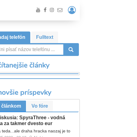
Prihlásiť
/
Registrácia
daj telefón
Fulltext
VYHĽADÁVANIE
ítanejšie články
novšie príspevky
 článkom
Vo fóre
iskusia: SpyraThree - vodná
a za takmer dvesto eur
 teda...ale draha hracka naozaj je to