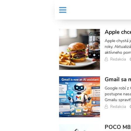
Skočiť
User
na
MENU
Sub
account
hlavný
Header
obsah
menu
menu
Apple chce
Apple chystá j
Články
roky. Aktualiz
aktívneho pom
Fony.sk
Redakcia
Gmail sa m
Google robí z 
postupne nasa
Gmailu spraviť
Redakcia
POCO M8: 