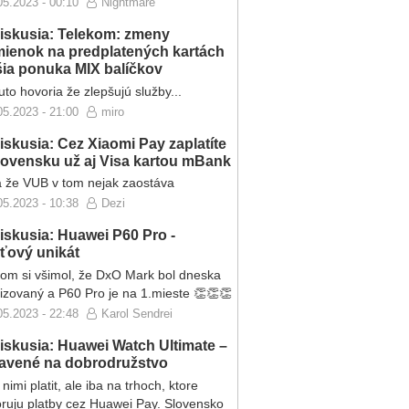
05.2023 - 00:10
Nightmare
iskusia: Telekom: zmeny
ienok na predplatených kartách
ršia ponuka MIX balíčkov
to hovoria že zlepšujú služby...
05.2023 - 21:00
miro
iskusia: Cez Xiaomi Pay zaplatíte
lovensku už aj Visa kartou mBank
 že VUB v tom nejak zaostáva
05.2023 - 10:38
Dezi
iskusia: Huawei P60 Pro -
eťový unikát
som si všimol, že DxO Mark bol dneska
lizovaný a P60 Pro je na 1.mieste 👏👏👏
05.2023 - 22:48
Karol Sendrei
iskusia: Huawei Watch Ultimate –
ravené na dobrodružstvo
nimi platit, ale iba na trhoch, ktore
ruju platby cez Huawei Pay. Slovensko