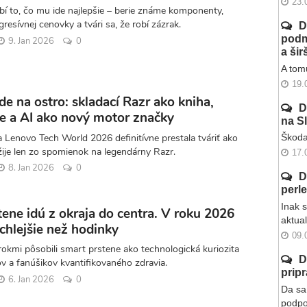
23.
í to, čo mu ide najlepšie – berie známe komponenty,
gresívnej cenovky a tvári sa, že robí zázrak.
D
podm
9. Jan 2026
0
a ši
A tomu
19.
de na ostro: skladací Razr ako kniha,
D
re a AI ako nový motor značky
na S
 Lenovo Tech World 2026 definitívne prestala tváriť ako
Škoda
žije len zo spomienok na legendárny Razr.
17.
8. Jan 2026
0
D
perl
Inak 
ene idú z okraja do centra. V roku 2026
aktua
chlejšie než hodinky
09.
rokmi pôsobili smart prstene ako technologická kuriozita
D
v a fanúšikov kvantifikovaného zdravia.
prip
6. Jan 2026
0
Da sa 
podpo