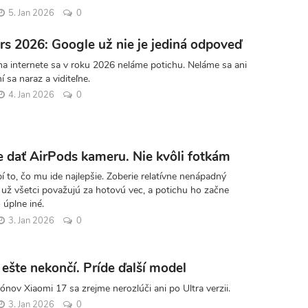
5. Jan 2026
0
rs 2026: Google už nie je jediná odpoveď
a internete sa v roku 2026 neláme potichu. Neláme sa ani
 sa naraz a viditeľne.
4. Jan 2026
0
e dať AirPods kameru. Nie kvôli fotkám
í to, čo mu ide najlepšie. Zoberie relatívne nenápadný
 už všetci považujú za hotovú vec, a potichu ho začne
 úplne iné.
3. Jan 2026
0
ešte nekončí. Príde ďalší model
nov Xiaomi 17 sa zrejme nerozlúči ani po Ultra verzii.
3. Jan 2026
0