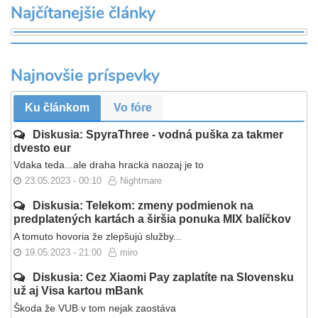
Najčítanejšie články
Najnovšie príspevky
Ku článkom
Vo fóre
Diskusia: SpyraThree - vodná puška za takmer
dvesto eur
Vdaka teda...ale draha hracka naozaj je to
23.05.2023 - 00:10
Nightmare
Diskusia: Telekom: zmeny podmienok na
predplatených kartách a širšia ponuka MIX balíčkov
A tomuto hovoria že zlepšujú služby...
19.05.2023 - 21:00
miro
Diskusia: Cez Xiaomi Pay zaplatíte na Slovensku
už aj Visa kartou mBank
Škoda že VUB v tom nejak zaostáva