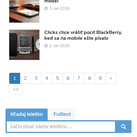
model
3. Jan 2026
Clicks chce vrátiť pocit BlackBerry,
keď sa na mobile ešte písalo
2. Jan 2026
Pagination
Aktuálna
1
Page
2
Page
3
Page
4
Page
5
Page
6
Page
7
Page
8
Page
9
Ďalšia
>
stránka
strana
Posledná
>>
strana
Hľadaj telefón
Fulltext
V