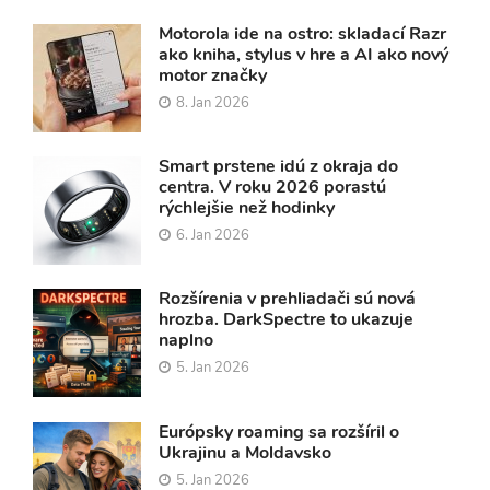
Motorola ide na ostro: skladací Razr
ako kniha, stylus v hre a AI ako nový
motor značky
8. Jan 2026
Smart prstene idú z okraja do
centra. V roku 2026 porastú
rýchlejšie než hodinky
6. Jan 2026
Rozšírenia v prehliadači sú nová
hrozba. DarkSpectre to ukazuje
naplno
5. Jan 2026
Európsky roaming sa rozšíril o
Ukrajinu a Moldavsko
5. Jan 2026