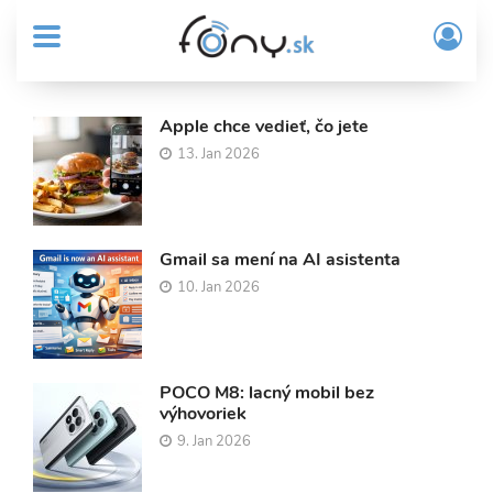
User
Skočiť
Prih
na
MENU
account
/
hlavný
Regi
menu
obsah
Sub
Apple chce vedieť, čo jete
Header
13. Jan 2026
Články
menu
Fony.sk
Gmail sa mení na AI asistenta
10. Jan 2026
POCO M8: lacný mobil bez
výhovoriek
9. Jan 2026