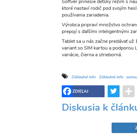
Softvér prinesie detský režim s ná
ktoré nastaví rodič pod svojím he
používania zariadenia.
Výrobca pripraví množstvo ochrann
prepojí s ďaľšími inteligentnými z
Tablet sa u nás začne predávať už 
variant so SIM kartou a podporou
variácie, čierna a strieborná.
Základné info
Základné info
sams
Twitter
ZDIEĽAJ
Diskusia k článk