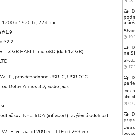
23.
D
podm
 1200 x 1920 b., 224 ppi
a ši
A tomu
 f/1.9
19.
a f/2.2
D
B + 3 GB RAM + microSD (do 512 GB)
na S
LTE
Škoda
17.
, Wi-Fi, pravdepodobne USB-C, USB OTG
D
perl
rou Dolby Atmos 3D, audio jack
Inak 
aktua
09.
ise
D
a odtlačkov, NFC, IrDA (infraport), zvýšenú odolnosť
prip
Da sa 
 Wi-Fi verzia od 209 eur, LTE od 269 eur
podpo