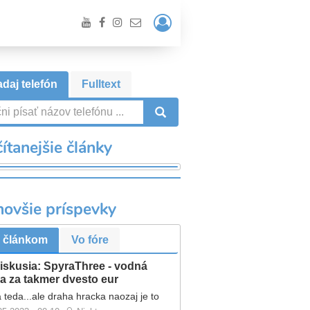
Prihlásiť
/
Registrácia
daj telefón
Fulltext
VYHĽADÁVANIE
ítanejšie články
novšie príspevky
 článkom
Vo fóre
iskusia: SpyraThree - vodná
a za takmer dvesto eur
 teda...ale draha hracka naozaj je to