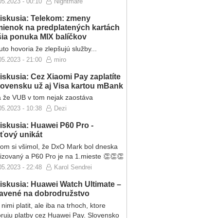
05.2023 - 00:10
Nightmare
iskusia: Telekom: zmeny
ienok na predplatených kartách
ršia ponuka MIX balíčkov
to hovoria že zlepšujú služby...
05.2023 - 21:00
miro
iskusia: Cez Xiaomi Pay zaplatíte
lovensku už aj Visa kartou mBank
 že VUB v tom nejak zaostáva
05.2023 - 10:38
Dezi
iskusia: Huawei P60 Pro -
eťový unikát
som si všimol, že DxO Mark bol dneska
lizovaný a P60 Pro je na 1.mieste 👏👏👏
05.2023 - 22:48
Karol Sendrei
iskusia: Huawei Watch Ultimate –
ravené na dobrodružstvo
nimi platit, ale iba na trhoch, ktore
ruju platby cez Huawei Pay. Slovensko