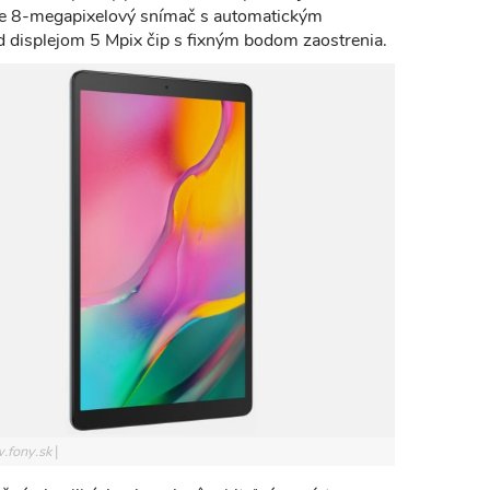
ude 8-megapixelový snímač s automatickým
 displejom 5 Mpix čip s fixným bodom zaostrenia.
.fony.sk