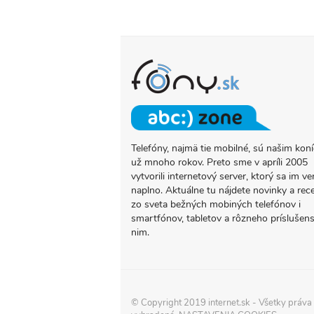
Telefóny, najmä tie mobilné, sú našim ko
O
už mnoho rokov. Preto sme v apríli 2005
PROJEKTE
vytvorili internetový server, ktorý sa im ve
FONY.SK
naplno. Aktuálne tu nájdete novinky a rec
zo sveta bežných mobiných telefónov i
smartfónov, tabletov a rôzneho príslušens
nim.
© Copyright 2019
internet.sk
- Všetky práva