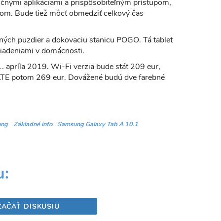
učnými aplikáciami a prispôsobiteľným prístupom,
slom. Bude tiež môcť obmedziť celkový čas
ých puzdier a dokovaciu stanicu POGO. Tá tablet
ariadeniami v domácnosti.
1. apríla 2019. Wi-Fi verzia bude stáť 209 eur,
 LTE potom 269 eur. Dovážené budú dve farebné
ung
Základné info
Samsung Galaxy Tab A 10.1
Share
u:
ZAČAŤ DISKUSIU