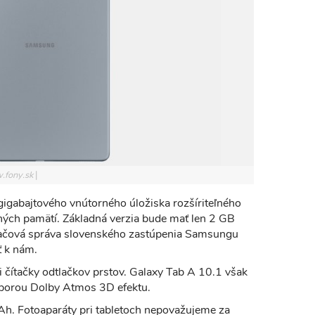
.fony.sk
gigabajtového vnútorného úložiska rozšíriteľného
ých pamätí. Základná verzia bude mať len 2 GB
čová správa slovenského zastúpenia Samsungu
ť k nám.
 čítačky odtlačkov prstov. Galaxy Tab A 10.1 však
dporou Dolby Atmos 3D efektu.
h. Fotoaparáty pri tabletoch nepovažujeme za