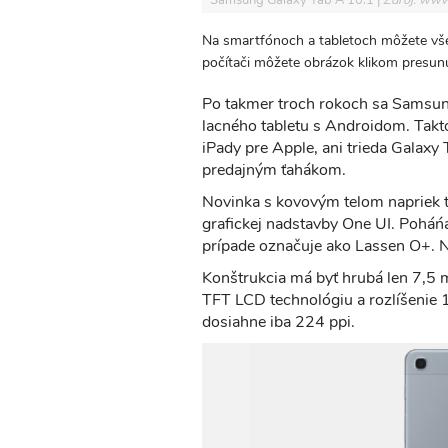
Samsung Galaxy Tab A 10.1
Zdroj: www
Na smartfónoch a tabletoch môžete vše
počítači môžete obrázok klikom presunúť
Po takmer troch rokoch sa Samsung
lacného tabletu s Androidom. Takt
iPady pre Apple, ani trieda Galaxy
predajným ťahákom.
Novinka s kovovým telom napriek t
grafickej nadstavby One UI. Poháń
prípade označuje ako Lassen O+. N
Konštrukcia má byť hrubá len 7,5 m
TFT LCD technológiu a rozlíšenie
dosiahne iba 224 ppi.