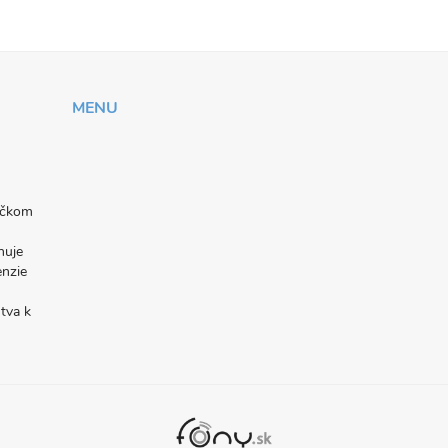
MENU
níčkom
nuje
enzie
tva k