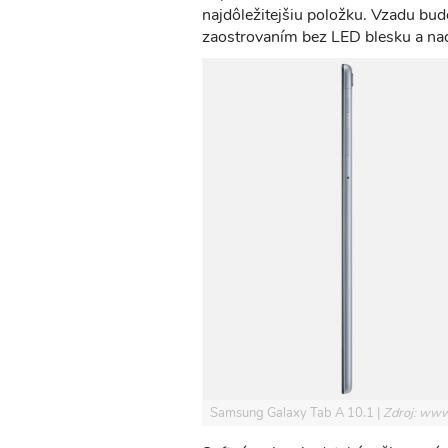
najdôležitejšiu položku. Vzadu b
zaostrovaním bez LED blesku a nad
Samsung Galaxy Tab A 10.1
Zdroj: www