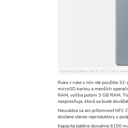
Samsung Galaxy Tab A 10.1
Zdroj: www
Ruka v ruke s ním ide použitie 32-
microSD kartou a menších operačn
RAM, vyššia potom 3 GB RAM. Tla
nespresňuje, ktorá sa bude dováža
Neuvádza sa ani prítomnosť NFC či
dostane stereo reproduktory s po
Kapacita batérie dosiahne 6150 mA