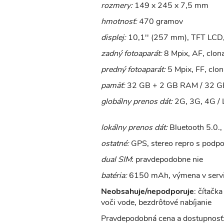
rozmery:
149 x 245 x 7,5 mm
hmotnosť:
470 gramov
displej:
10,1'' (257 mm), TFT LCD,
zadný fotoaparát:
8 Mpix, AF, clona
predný fotoaparát:
5 Mpix, FF, clon
pamäť:
32 GB + 2 GB RAM / 32 G
globálny prenos dát:
2G, 3G, 4G / 
lokálny prenos dát:
Bluetooth 5.0.
ostatné:
GPS, stereo repro s podpo
dual SIM
: pravdepodobne nie
batéria:
6150 mAh, výmena v serv
Neobsahuje/nepodporuje
: čítačk
voči vode, bezdrôtové nabíjanie
Pravdepodobná cena a dostupnosť: