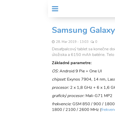
Skočiť
User
na
MENU
Sub
account
hlavný
Header
obsah
menu
menu
Samsung Galaxy
28. Mar 2019 - 13:03
0
Desaťpalcový tablet sa konečne do
úložiska a 6150 mAh batérie. Telo 
Základné parametre:
OS:
Android 9 Pie + One UI
chipset:
Exynos 7904, 14 nm, Las
procesor:
2 x 1,8 GHz + 6 x 1,6 G
grafický procesor:
Mali-G71 MP2
frekvencie:
GSM 850 / 900 / 1800
1800 / 2100 / 2600 MHz (
frekven