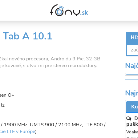
 Tab A 10.1
Hľa
čkal nového procesora, Androidu 9 Pie, 32 GB
Najč
je kovové, s otvormi pre stereo reproduktory.
Naj
sen O+
Hz
Ku
D
 / 1900 MHz, UMTS 900 / 2100 MHz, LTE 800 /
pušk
cie LTE v Európe
)
Vdaka