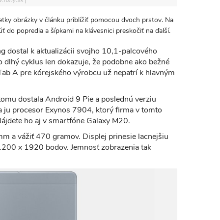
.fony.sk
tky obrázky v článku priblížiť pomocou dvoch prstov. Na
 do popredia a šípkami na klávesnici preskočiť na ďalší.
 dostal k aktualizácii svojho 10,1-palcového
o dlhý cyklus len dokazuje, že podobne ako bežné
 Tab A pre kórejského výrobcu už nepatrí k hlavným
omu dostala Android 9 Pie a poslednú verziu
a ju procesor Exynos 7904, ktorý firma v tomto
ájdete ho aj v smartfóne Galaxy M20.
m a vážiť 470 gramov. Displej prinesie lacnejšiu
 1200 x 1920 bodov. Jemnosť zobrazenia tak