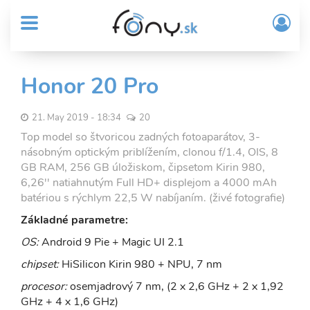
User
Skočiť
Prih
na
MENU
account
/
hlavný
Regi
menu
obsah
Sub
Honor 20 Pro
Header
menu
21. May 2019 - 18:34
20
Top model so štvoricou zadných fotoaparátov, 3-
násobným optickým priblížením, clonou f/1.4, OIS, 8
GB RAM, 256 GB úložiskom, čipsetom Kirin 980,
6,26'' natiahnutým Full HD+ displejom a 4000 mAh
batériou s rýchlym 22,5 W nabíjaním. (živé fotografie)
Základné parametre:
OS:
Android 9 Pie + Magic UI 2.1
chipset:
HiSilicon Kirin 980 + NPU, 7 nm
procesor:
osemjadrový 7 nm, (2 x 2,6 GHz + 2 x 1,92
GHz + 4 x 1,6 GHz)