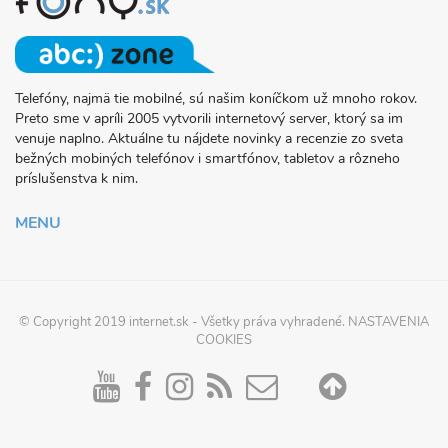
Telefóny, najmä tie mobilné, sú našim koníčkom už mnoho rokov.
O
Preto sme v apríli 2005 vytvorili internetový server, ktorý sa im
PROJEKTE
venuje naplno. Aktuálne tu nájdete novinky a recenzie zo sveta
FONY.SK
bežných mobiných telefónov i smartfónov, tabletov a rôzneho
príslušenstva k nim.
MENU
© Copyright 2019
internet.sk
- Všetky práva vyhradené.
NASTAVENIA
COOKIES