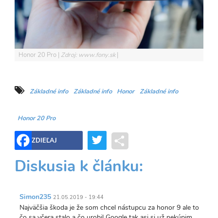
Honor 20 Pro
Zdroj: www.fony.sk
Základné info
Základné info
Honor
Základné info
Honor 20 Pro
Twitter
Share
ZDIEĽAJ
Diskusia k článku:
Simon235
21.05.2019 - 19:44
Najväčšia škoda je že som chcel nástupcu za honor 9 ale to
čo sa včera stalo a čo urobil Google tak asi si už nekúpim