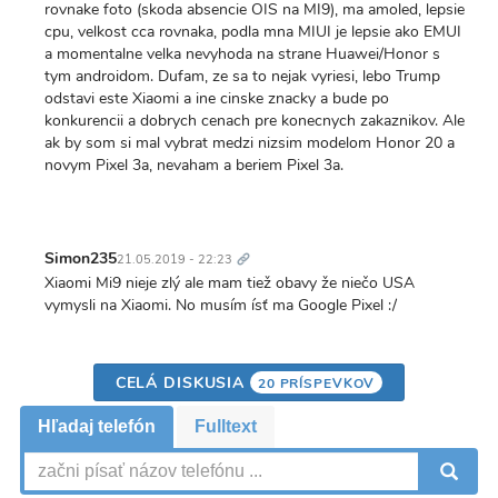
rovnake foto (skoda absencie OIS na MI9), ma amoled, lepsie
cpu, velkost cca rovnaka, podla mna MIUI je lepsie ako EMUI
a momentalne velka nevyhoda na strane Huawei/Honor s
tym androidom. Dufam, ze sa to nejak vyriesi, lebo Trump
odstavi este Xiaomi a ine cinske znacky a bude po
konkurencii a dobrych cenach pre konecnych zakaznikov. Ale
ak by som si mal vybrat medzi nizsim modelom Honor 20 a
novym Pixel 3a, nevaham a beriem Pixel 3a.
Trvalý
odkaz
Simon235
21.05.2019 - 22:23
Xiaomi Mi9 nieje zlý ale mam tiež obavy že niečo USA
vymysli na Xiaomi. No musím ísť ma Google Pixel :/
CELÁ DISKUSIA
20 PRÍSPEVKOV
Hľadaj telefón
Fulltext
V