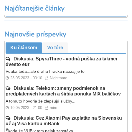
Najčítanejšie články
Najnovšie príspevky
Ku článkom
Vo fóre
Diskusia: SpyraThree - vodná puška za takmer
dvesto eur
Vdaka teda...ale draha hracka naozaj je to
23.05.2023 - 00:10
Nightmare
Diskusia: Telekom: zmeny podmienok na
predplatených kartách a širšia ponuka MIX balíčkov
A tomuto hovoria že zlepšujú služby...
19.05.2023 - 21:00
miro
Diskusia: Cez Xiaomi Pay zaplatíte na Slovensku
už aj Visa kartou mBank
Škoda že VUB v tom nejak zaostáva