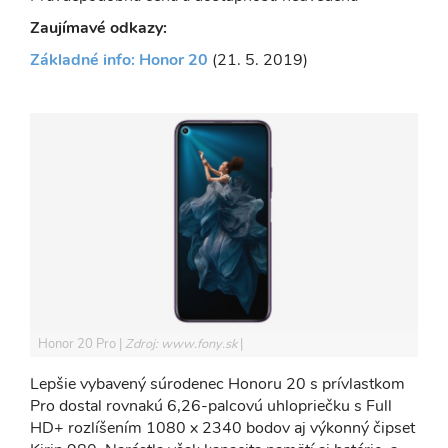
Zaujímavé odkazy:
Základné info: Honor 20
(21. 5. 2019)
Honor 20 Pro
Zdroj: www.fony.sk
Lepšie vybavený súrodenec Honoru 20 s prívlastkom
Pro dostal rovnakú 6,26-palcovú uhlopriečku s Full
HD+ rozlíšením 1080 x 2340 bodov aj výkonný čipset