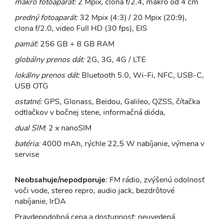
makro fotoaparát:
2 Mpix, clona f/2.4, makro od 4 cm
predný fotoaparát:
32 Mpix (4:3) / 20 Mpix (20:9),
clona f/2.0, video Full HD (30 fps), EIS
pamäť:
256 GB + 8 GB RAM
globálny prenos dát:
2G, 3G, 4G / LTE
lokálny prenos dát:
Bluetooth 5.0, Wi-Fi, NFC, USB-C,
USB OTG
ostatné:
GPS, Glonass, Beidou, Galileo, QZSS, čítačka
odtlačkov v bočnej stene, informačná dióda,
dual SIM
: 2 x nanoSIM
batéria:
4000 mAh, rýchle 22,5 W nabíjanie, výmena v
servise
Neobsahuje/nepodporuje
: FM rádio, zvýšenú odolnosť
voči vode, stereo repro, audio jack, bezdrôtové
nabíjanie, IrDA
Pravdepodobná cena a dostupnosť: neuvedená