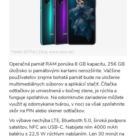
Honor 20 Pro
Zdroj: www.fony.sk
Operačná pamäť RAM ponúka 8 GB kapacitu, 256 GB
úložisko si pamäťovými kartami nerozšírite. Väčšine
používateľov zrejme bohatá pamäť bude na uloženie
multimediálnych súborov a aplikácií stačiť. Čítačka
odtlačkov je umiestnená v bočnej stene, je rýchla a
funguje spoľahlivo. Na odomknutie zariadenie môžete
využiť aj odomykanie tvárou, v noci sa však spoľahnite
skôr na PIN alebo skener odtlačkov.
Vo výbave nechýba LTE, Bluetooth 5.0, široká podpora
satelitov, NFC ani USB-C. Nabijete ním 4000 mAh
batériu s 22,5 W rýchlym nabíjaním. Len 30 minút na