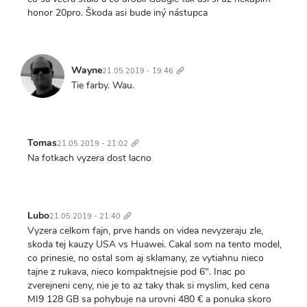
honor 20pro. Škoda asi bude iný nástupca
Trvalý
odkaz
Wayne
21.05.2019 - 19:46
Tie farby. Wau.
Trvalý
odkaz
Tomas
21.05.2019 - 21:02
Na fotkach vyzera dost lacno
Trvalý
odkaz
Lubo
21.05.2019 - 21:40
Vyzera celkom fajn, prve hands on videa nevyzeraju zle,
skoda tej kauzy USA vs Huawei. Cakal som na tento model,
co prinesie, no ostal som aj sklamany, ze vytiahnu nieco
tajne z rukava, nieco kompaktnejsie pod 6". Inac po
zverejneni ceny, nie je to az taky thak si myslim, ked cena
MI9 128 GB sa pohybuje na urovni 480 € a ponuka skoro