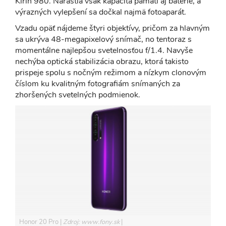
Kirin 980. Narástla však kapacita pamätí aj batérie, a
výrazných vylepšení sa dočkal najmä fotoaparát.
Vzadu opäť nájdeme štyri objektívy, pričom za hlavným
sa ukrýva 48-megapixelový snímač, no tentoraz s
momentálne najlepšou svetelnosťou f/1.4. Navyše
nechýba optická stabilizácia obrazu, ktorá takisto
prispeje spolu s nočným režimom a nízkym clonovým
číslom ku kvalitným fotografiám snímaných za
zhoršených svetelných podmienok.
Honor 20 Pro
Zdroj: www.fony.sk