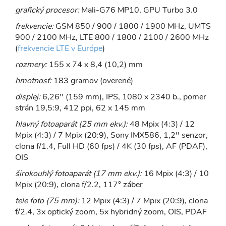
grafický procesor:
Mali-G76 MP10, GPU Turbo 3.0
frekvencie:
GSM 850 / 900 / 1800 / 1900 MHz, UMTS
900 / 2100 MHz, LTE 800 / 1800 / 2100 / 2600 MHz
(
frekvencie LTE v Európe
)
rozmery:
155 x 74 x 8,4 (10,2) mm
hmotnosť:
183 gramov (overené)
displej:
6,26'' (159 mm), IPS, 1080 x 2340 b., pomer
strán 19,5:9, 412 ppi, 62 x 145 mm
hlavný fotoaparát (25 mm ekv.):
48 Mpix (4:3) / 12
Mpix (4:3) / 7 Mpix (20:9), Sony IMX586, 1,2'' senzor,
clona f/1.4, Full HD (60 fps) / 4K (30 fps), AF (PDAF),
OIS
širokouhlý fotoaparát (17 mm ekv.):
16 Mpix (4:3) / 10
Mpix (20:9), clona f/2.2, 117° záber
tele foto (75 mm):
12 Mpix (4:3) / 7 Mpix (20:9), clona
f/2.4, 3x optický zoom, 5x hybridný zoom, OIS, PDAF