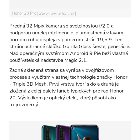
Honor 20 Pro
Zdroj: www.fony.sk
Predná 32 Mpix kamera so svetelnosťou f/2.0 a
podporou umelej inteligencie je umiestnená v ľavom
hornom rohu displeja s pomerom strán 19,5:9. Ten
chráni ochranné sklíčko Gorilla Glass šiestej generácie.
Nad operačným systémom Android 9 Pie beží vlastná
používateľská nadstavba Magic 2.1.
Zadná sklenená strana sa vyrába v dvojfázovom
procese s využitím vlastnej technológie značky Honor
- Triple 3D Mesh. Prvú vrstvu tvorí sklo a druhá je
zložená z celej palety farieb typických pre rad Honor
20. Výsledkom je optický efekt, ktorý pôsobí ako
trojrozmerný.