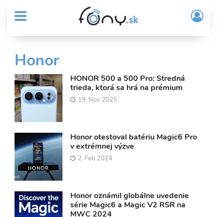
User
Skočiť
Prih
na
MENU
account
/
hlavný
Regi
menu
obsah
Sub
Honor
Header
menu
HONOR 500 a 500 Pro: Stredná
trieda, ktorá sa hrá na prémium
19. Nov 2025
Honor otestoval batériu Magic6 Pro
v extrémnej výzve
2. Feb 2024
Honor oznámil globálne uvedenie
série Magic6 a Magic V2 RSR na
MWC 2024