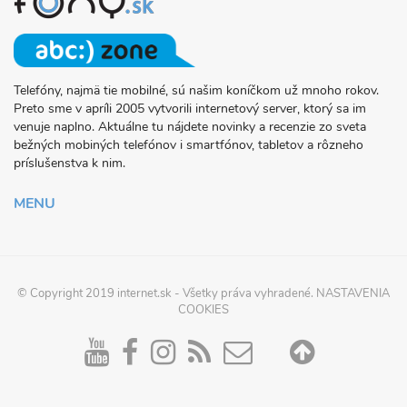
Telefóny, najmä tie mobilné, sú našim koníčkom už mnoho rokov.
O
Preto sme v apríli 2005 vytvorili internetový server, ktorý sa im
PROJEKTE
venuje naplno. Aktuálne tu nájdete novinky a recenzie zo sveta
FONY.SK
bežných mobiných telefónov i smartfónov, tabletov a rôzneho
príslušenstva k nim.
MENU
© Copyright 2019
internet.sk
- Všetky práva vyhradené.
NASTAVENIA
COOKIES