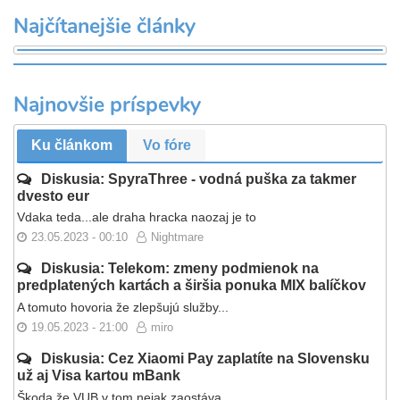
Najčítanejšie články
Najnovšie príspevky
Ku článkom
Vo fóre
Diskusia: SpyraThree - vodná puška za takmer
dvesto eur
Vdaka teda...ale draha hracka naozaj je to
23.05.2023 - 00:10
Nightmare
Diskusia: Telekom: zmeny podmienok na
predplatených kartách a širšia ponuka MIX balíčkov
A tomuto hovoria že zlepšujú služby...
19.05.2023 - 21:00
miro
Diskusia: Cez Xiaomi Pay zaplatíte na Slovensku
už aj Visa kartou mBank
Škoda že VUB v tom nejak zaostáva