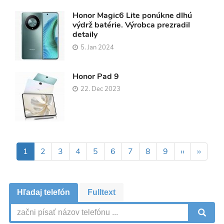
Honor Magic6 Lite ponúkne dlhú
výdrž batérie. Výrobca prezradil
detaily
5. Jan 2024
Honor Pad 9
22. Dec 2023
Pagination
Aktuálna
1
Page
2
Page
3
Page
4
Page
5
Page
6
Page
7
Page
8
Page
9
Ďalšia
››
Posled
››
stránka
strana
strana
Hľadaj telefón
Fulltext
V