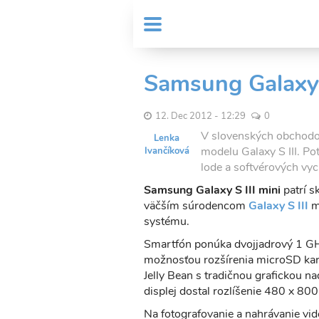
Skočiť
User
na
MENU
Sub
account
hlavný
Header
obsah
menu
menu
Samsung Galaxy 
12. Dec 2012 - 12:29
0
V slovenských obchodo
Lenka
modelu Galaxy S III. Pot
Ivančíková
lode a softvérových vy
Samsung Galaxy S III mini
patrí s
väčším súrodencom
Galaxy S III
má
systému.
Smartfón ponúka dvojjadrový 1 GH
možnosťou rozšírenia microSD kart
Jelly Bean s tradičnou grafickou
displej dostal rozlíšenie 480 x 80
Na fotografovanie a nahrávanie vi