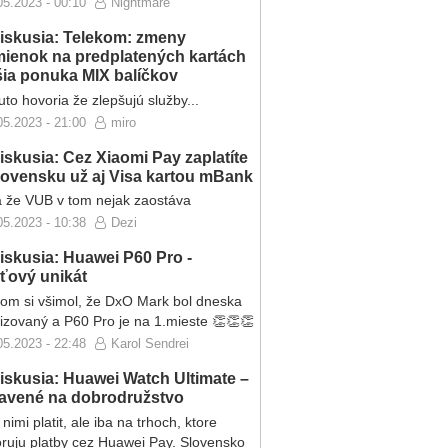
05.2023 - 00:10
Nightmare
iskusia: Telekom: zmeny
ienok na predplatených kartách
ršia ponuka MIX balíčkov
to hovoria že zlepšujú služby...
05.2023 - 21:00
miro
iskusia: Cez Xiaomi Pay zaplatíte
lovensku už aj Visa kartou mBank
 že VUB v tom nejak zaostáva
05.2023 - 10:38
Dezi
iskusia: Huawei P60 Pro -
eťový unikát
som si všimol, že DxO Mark bol dneska
lizovaný a P60 Pro je na 1.mieste 👏👏👏
05.2023 - 22:48
Karol Sendrei
iskusia: Huawei Watch Ultimate –
ravené na dobrodružstvo
nimi platit, ale iba na trhoch, ktore
ruju platby cez Huawei Pay. Slovensko