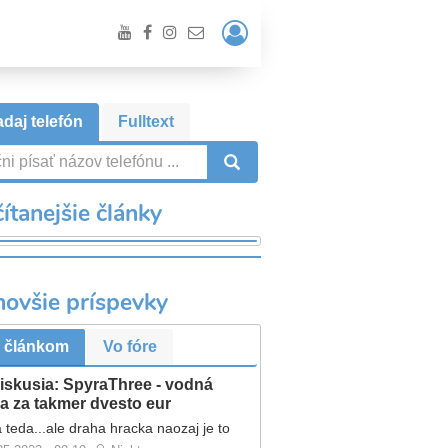
Prihlásiť
/
Registrácia
daj telefón
Fulltext
VYHĽADÁVANIE
ítanejšie články
novšie príspevky
 článkom
Vo fóre
iskusia: SpyraThree - vodná
a za takmer dvesto eur
 teda...ale draha hracka naozaj je to