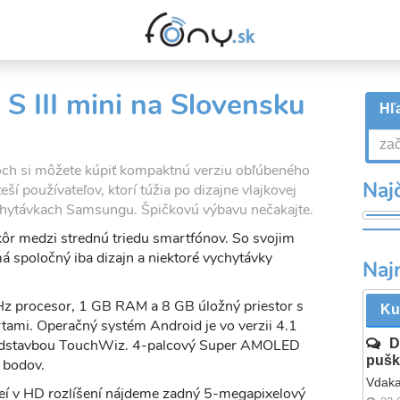
S III mini na Slovensku
Hľa
ch si môžete kúpiť kompaktnú verziu obľúbeného
Najč
eší používateľov, ktorí túžia po dizajne vlajkovej
chytávkach Samsungu. Špičkovú výbavu nečakajte.
kôr medzi strednú triedu smartfónov. So svojim
 spoločný iba dizajn a niektoré vychytávky
Naj
z procesor, 1 GB RAM a 8 GB úložný priestor s
Ku
ami. Operačný systém Android je vo verzii 4.1
 nadstavbou TouchWiz. 4-palcový Super AMOLED
D
pušk
0 bodov.
Vdaka
deí v HD rozlíšení nájdeme zadný 5-megapixelový