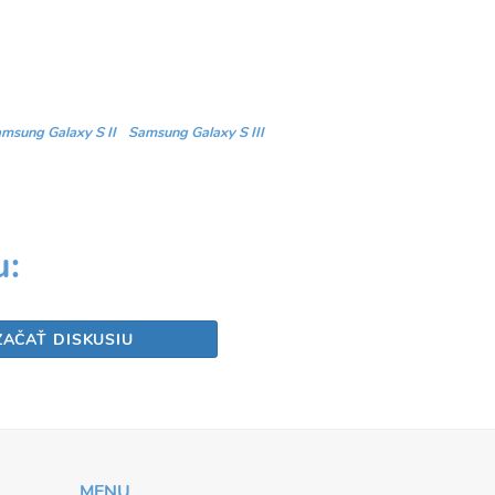
msung Galaxy S II
Samsung Galaxy S III
Share
u:
ZAČAŤ DISKUSIU
MENU