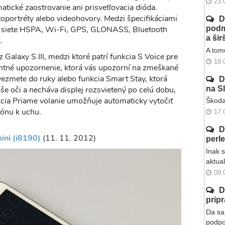
23.
tické zaostrovanie ani prisvetľovacia dióda.
portréty alebo videohovory. Medzi špecifikáciami
D
ej siete HSPA, Wi-Fi, GPS, GLONASS, Bluetooth
podm
a ši
.
A tomu
Galaxy S III, medzi ktoré patrí funkcia S Voice pre
19.
gentné upozornenie, ktorá vás upozorní na zmeškané
vezmete do ruky alebo funkcia Smart Stay, ktorá
D
na S
e oči a necháva displej rozsvietený po celú dobu,
kcia Priame volanie umožňuje automaticky vytočiť
Škoda
fónu k uchu.
17.
D
ini (i8190)
(11. 11. 2012)
perl
Inak 
aktua
09.
D
prip
Da sa 
podpo