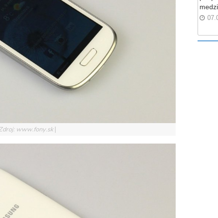
medzi
07.
Zdroj: www.fony.sk