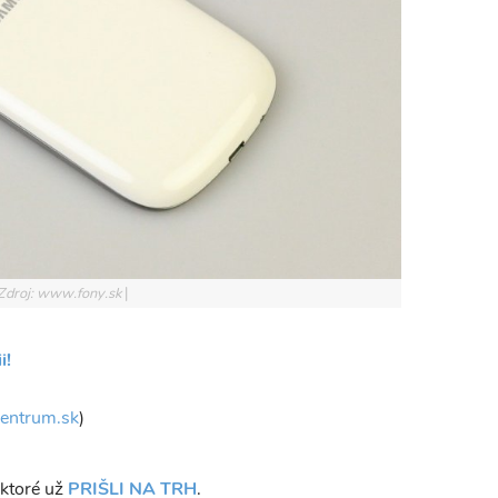
Zdroj: www.fony.sk
i!
entrum.sk
)
 ktoré už
PRIŠLI NA TRH
.