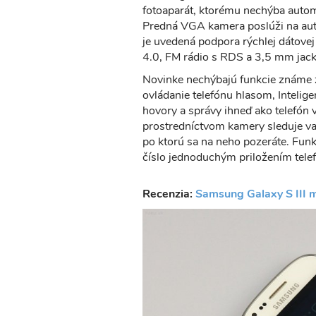
fotoaparát, ktorému nechýba automa
Predná VGA kamera poslúži na auto
je uvedená podpora rýchlej dátov
4.0, FM rádio s RDS a 3,5 mm jack
Novinke nechýbajú funkcie známe z 
ovládanie telefónu hlasom, Inteli
hovory a správy ihneď ako telefón 
prostredníctvom kamery sleduje vaš
po ktorú sa na neho pozeráte. Fun
číslo jednoduchým priložením tele
Recenzia:
Samsung Galaxy S III m