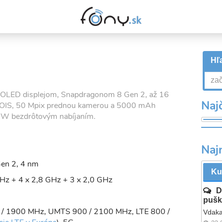
Hľa
'' OLED displejom, Snapdragonom 8 Gen 2, až 16
Najč
 OIS, 50 Mpix prednou kamerou a 5000 mAh
 W bezdrôtovým nabíjaním.
Naj
en 2, 4 nm
Ku
Hz + 4 x 2,8 GHz + 3 x 2,0 GHz
D
pušk
 / 1900 MHz, UMTS 900 / 2100 MHz, LTE 800 /
Vdaka