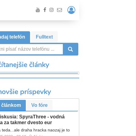
Prihlásiť
/
Registrácia
daj telefón
Fulltext
VYHĽADÁVANIE
ítanejšie články
novšie príspevky
 článkom
Vo fóre
iskusia: SpyraThree - vodná
a za takmer dvesto eur
 teda...ale draha hracka naozaj je to