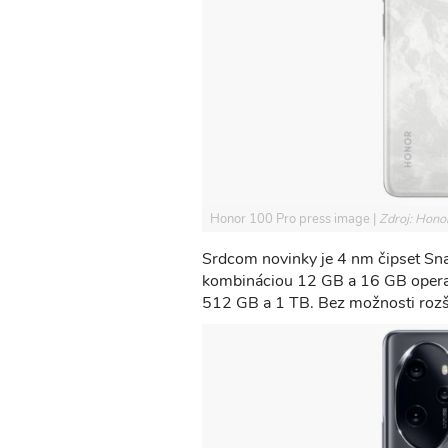
Honor 100 Pro press image
Zdroj: Hono
Srdcom novinky je 4 nm čipset Sn
kombináciou 12 GB a 16 GB opera
512 GB a 1 TB. Bez možnosti rozš