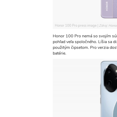
Honor 100 Pro press image
Zdroj: Hono
Honor 100 Pro nemá so svojím 
pohľad veľa spoločného. Líšia sa di
použitým čipsetom. Pro verzia dost
batérie.