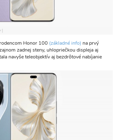
r
súrodencom Honor 100
(základné info)
na prvý
zajnom zadnej steny, uhlopriečkou displeja aj
ala navyše teleobjektív aj bezdrôtové nabíjanie