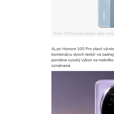
Honor 100 Pro press image
Zdroj: Hono
Aj pri Honore 100 Pro stavil výrob
kombináciu dvoch textúr na zadnej 
ponúkne vysoký výkon na niekoľko 
oznámená.