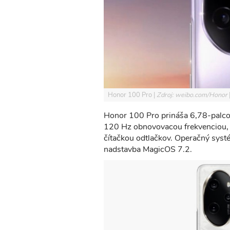
Honor 100 Pro
Zdroj: weibo.com/Honor
Honor 100 Pro prináša 6,78-palco
120 Hz obnovovacou frekvenciou,
čítačkou odtlačkov. Operačný syst
nadstavba MagicOS 7.2.