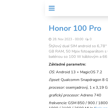
Skočiť
User
na
MENU
Sub
account
hlavný
Header
obsah
menu
menu
Honor 100 Pro
28. Nov 2023 - 00:00
0
Štýlový dual SIM android so 6,78
GB RAM, 50 Mpix fotoaparátom s
batériou so 100 W káblovým a 66
Základné parametre:
OS:
Android 13 + MagicOS 7.2
čipset:
Qualcomm Snapdragon 8 G
procesor:
osemjadrový, 1 x 3,19 G
grafický procesor:
Adreno 740
frekvencie:
GSM 850 / 900 / 1800