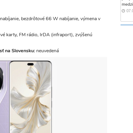
medzi
07.
bíjanie, bezdrôtové 66 W nabíjanie, výmena v
é karty, FM rádio, IrDA (infraport), zvýšenú
ť na Slovensku:
neuvedená