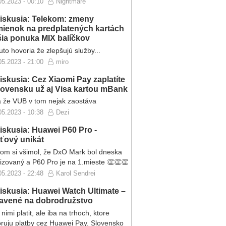
05.2023 - 00:10
Nightmare
iskusia: Telekom: zmeny
ienok na predplatených kartách
ršia ponuka MIX balíčkov
to hovoria že zlepšujú služby...
05.2023 - 21:00
miro
iskusia: Cez Xiaomi Pay zaplatíte
lovensku už aj Visa kartou mBank
 že VUB v tom nejak zaostáva
05.2023 - 10:38
Dezi
iskusia: Huawei P60 Pro -
eťový unikát
som si všimol, že DxO Mark bol dneska
lizovaný a P60 Pro je na 1.mieste 👏👏👏
05.2023 - 22:48
Karol Sendrei
iskusia: Huawei Watch Ultimate –
ravené na dobrodružstvo
nimi platit, ale iba na trhoch, ktore
ruju platby cez Huawei Pay. Slovensko