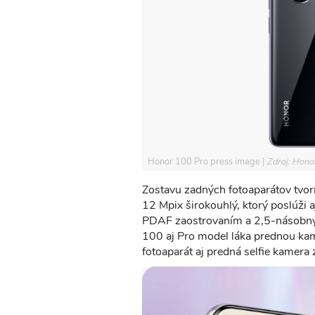
Honor 100 Pro press image
Zdroj: Hono
Zostavu zadných fotoaparátov tvorí
12 Mpix širokouhlý, ktorý poslúži a
PDAF zaostrovaním a 2,5-násobn
100 aj Pro model láka prednou ka
fotoaparát aj predná selfie kamera