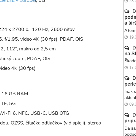
cie LTE v Európe
), 5G
23.
D
podm
a ši
24 x 2700 b., 120 Hz, 2600 nitov
A tomu
19.
, f/1.95, video 4K (30 fps), PDAF, OIS
D
.2, 112°, makro od 2,5 cm
na S
optický zoom, PDAF, OIS
Škoda
video 4K (30 fps)
17.
D
perl
Inak 
 / 16 GB RAM
aktua
LTE, 5G
09.
 Wi-Fi 6, NFC, USB-C, USB OTG
D
prip
ou, QZSS, čítačka odtlačkov (v displeji), stereo
Da sa 
podpo