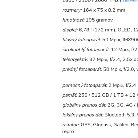
1800 / 2100 / 2600 MHz (
frekven
rozmery:
164 x 75 x 8,2 mm
hmotnosť:
195 gramov
displej:
6,78'' (172 mm), OLED, 12
hlavný fotoaparát:
50 Mpix, IMX906
širokouhlý fotoaparát:
12 Mpix, f/2
teleobjektív:
32 Mpix, f/2.4, 2,5x 
predný fotoaparát:
50 Mpix, f/2.0, 
pomocný fotoaparát:
2 Mpix, f/2.4
pamäť:
256 / 512 GB / 1 TB + 12
globálny prenos dát:
2G, 3G, 4G / 
lokálny prenos dát:
Bluetooth 5.3,
ostatné:
GPS, Glonass, Galileo, Beid
repro