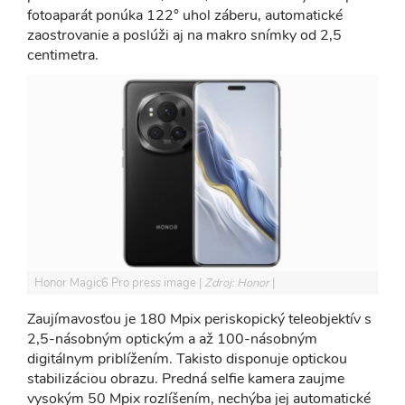
fotoaparát ponúka 122° uhol záberu, automatické
zaostrovanie a poslúži aj na makro snímky od 2,5
centimetra.
Honor Magic6 Pro press image
Zdroj: Honor
Zaujímavosťou je 180 Mpix periskopický teleobjektív s
2,5-násobným optickým a až 100-násobným
digitálnym priblížením. Takisto disponuje optickou
stabilizáciou obrazu. Predná selfie kamera zaujme
vysokým 50 Mpix rozlíšením, nechýba jej automatické