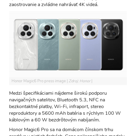
zaostrovanie a zvládne nahrávať 4K videá.
Honor Magic6 Pro press image
Zdroj: Honor
Medzi špecifikáciami nájdeme širokú podporu
navigačných satelitov, Bluetooth 5.3, NFC na
bezkontaktné platby, Wi-Fi, infraport, stereo
reproduktory a 5600 mAh batéria s rýchlym 100 W
káblovým a 60 W bezdrôtovým nabíjaním.
Honor Magic6 Pro sa na domácom čínskom trhu