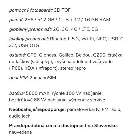
pomocný fotoaparát:
3D TOF
pamäť:
256 / 512 GB / 1 TB + 12 / 16 GB RAM
globálny prenos dát:
2G, 3G, 4G / LTE, 5G
lokálny prenos dát:
Bluetooth 5.3, Wi-Fi, NFC, USB-C
3.2, USB OTG
ostatné:
GPS, Glonass, Galileo, Beidou, QZSS, čítačka
odtlačkov (v displeji), zvýšená odolnosť voči vode
(IP68), IrDA (infraport), stereo repro
dual SIM:
2 x nanoSIM
batéria:
5600 mAh, rýchle 100 W nabíjanie,
bezdrôtové 66 W nabíjanie, výmena v servise
Neobsahuje/nepodporuje:
pamäťové karty, FM rádio,
audio jack
Pravdepodobná cena a dostupnosť na Slovensku:
neuvedená