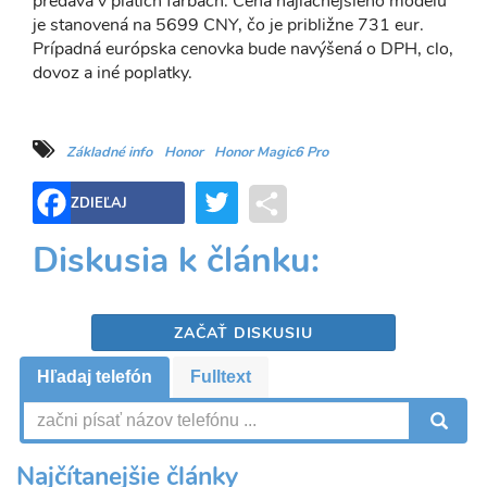
predáva v piatich farbách. Cena najlacnejšieho modelu
je stanovená na 5699 CNY, čo je približne 731 eur.
Prípadná európska cenovka bude navýšená o DPH, clo,
dovoz a iné poplatky.
Základné info
Honor
Honor Magic6 Pro
Twitter
Share
ZDIEĽAJ
Diskusia k článku:
ZAČAŤ DISKUSIU
Hľadaj telefón
Fulltext
V
Najčítanejšie články