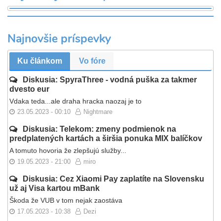
Najnovšie príspevky
Ku článkom
Vo fóre
Diskusia: SpyraThree - vodná puška za takmer
dvesto eur
Vdaka teda...ale draha hracka naozaj je to
23.05.2023 - 00:10
Nightmare
Diskusia: Telekom: zmeny podmienok na
predplatených kartách a širšia ponuka MIX balíčkov
A tomuto hovoria že zlepšujú služby...
19.05.2023 - 21:00
miro
Diskusia: Cez Xiaomi Pay zaplatíte na Slovensku
už aj Visa kartou mBank
Škoda že VUB v tom nejak zaostáva
17.05.2023 - 10:38
Dezi