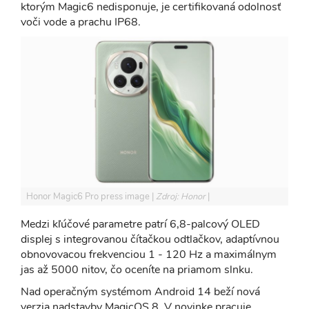
ktorým Magic6 nedisponuje, je certifikovaná odolnosť
voči vode a prachu IP68.
Honor Magic6 Pro press image
Zdroj: Honor
Medzi kľúčové parametre patrí 6,8-palcový OLED
displej s integrovanou čítačkou odtlačkov, adaptívnou
obnovovacou frekvenciou 1 - 120 Hz a maximálnym
jas až 5000 nitov, čo oceníte na priamom slnku.
Nad operačným systémom Android 14 beží nová
verzia nadstavby MagicOS 8. V novinke pracuje