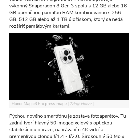
výkonný Snapdragon 8 Gen 3 spolu s 12 GB alebo 16
GB operačnou pamäťou RAM kombinovanou s 256
GB, 512 GB alebo až 1 TB úložiskom, ktorý sa nedá
rozšíriť pamäťovým kartami.
Honor Magic6 Pro press image
Zdroj: Honor
Pýchou nového smartfónu je zostava fotoaparátov. Tu
zadnú tvorí hlavný 50-megapixelový s optickou
stabilizáciou obrazu, nahrávaním 4K videí a
premenlivou clonou f/1.4 - f/2.0. Širokouhlý 50 Mpix