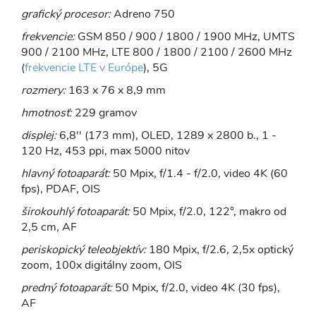
grafický procesor:
Adreno 750
frekvencie:
GSM 850 / 900 / 1800 / 1900 MHz, UMTS
900 / 2100 MHz, LTE 800 / 1800 / 2100 / 2600 MHz
(
frekvencie LTE v Európe
), 5G
rozmery:
163 x 76 x 8,9 mm
hmotnosť:
229 gramov
displej:
6,8'' (173 mm), OLED, 1289 x 2800 b., 1 -
120 Hz, 453 ppi, max 5000 nitov
hlavný fotoaparát:
50 Mpix, f/1.4 - f/2.0, video 4K (60
fps), PDAF, OIS
širokouhlý fotoaparát:
50 Mpix, f/2.0, 122°, makro od
2,5 cm, AF
periskopický teleobjektív:
180 Mpix, f/2.6, 2,5x optický
zoom, 100x digitálny zoom, OIS
predný fotoaparát:
50 Mpix, f/2.0, video 4K (30 fps),
AF