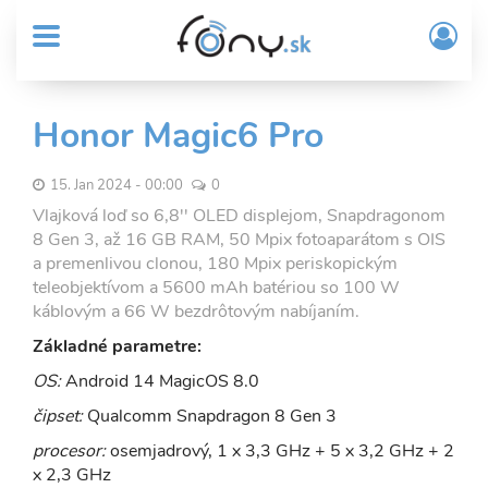
User
Skočiť
Prih
na
MENU
account
/
hlavný
Regi
menu
obsah
Sub
Honor Magic6 Pro
Header
menu
15. Jan 2024 - 00:00
0
Vlajková loď so 6,8'' OLED displejom, Snapdragonom
8 Gen 3, až 16 GB RAM, 50 Mpix fotoaparátom s OIS
a premenlivou clonou, 180 Mpix periskopickým
teleobjektívom a 5600 mAh batériou so 100 W
káblovým a 66 W bezdrôtovým nabíjaním.
Základné parametre:
OS:
Android 14 MagicOS 8.0
čipset:
Qualcomm Snapdragon 8 Gen 3
procesor:
osemjadrový, 1 x 3,3 GHz + 5 x 3,2 GHz + 2
x 2,3 GHz