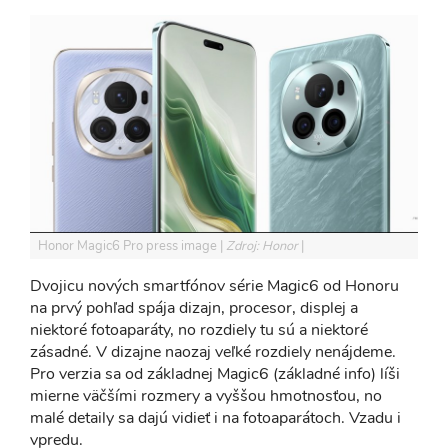
Honor Magic6 Pro press image
Zdroj: Honor
Dvojicu nových smartfónov série Magic6 od Honoru
na prvý pohľad spája dizajn, procesor, displej a
niektoré fotoaparáty, no rozdiely tu sú a niektoré
zásadné. V dizajne naozaj veľké rozdiely nenájdeme.
Pro verzia sa od základnej Magic6 (základné info) líši
mierne väčšími rozmery a vyššou hmotnosťou, no
malé detaily sa dajú vidieť i na fotoaparátoch. Vzadu i
vpredu.