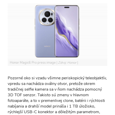
Honor Magic6 Pro press image
Zdroj: Honor
Pozorné oko si vzadu všimne periskopický teleobjektív,
vpredu sa nachádza oválny otvor, pretože okrem
tradičnej selfie kamera sa v ňom nachádza pomocný
3D TOF senzor. Takisto sú zmeny v hlavnom
fotoaparáte, a to v premenlivej clone, batérii i rýchlosti
nabíjania a drahší model prináša i 1 TB úložisko,
rýchlejší USB-C konektor a dôležitým parametrom,