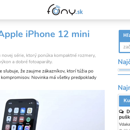
 Apple iPhone 12 mini
Hľa
 novej série, ktorý ponúka kompaktné rozmery,
Najč
výkon a dobré fotoaparáty.
e sľubuje, že zaujme zákazníkov, ktorí túžia po
kompromisov. Novinka má všetky predpoklady
Naj
Ku
D
pušk
Vdaka