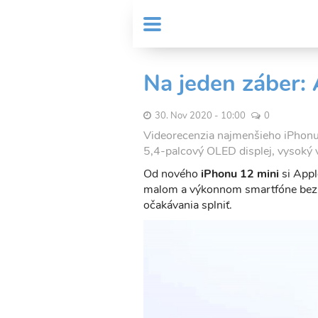
Skočiť
User
na
MENU
Sub
account
hlavný
Header
obsah
menu
menu
Na jeden záber:
30. Nov 2020 - 10:00
0
Videorecenzia najmenšieho iPhonu
5,4-palcový OLED displej, vysoký 
Od nového
iPhonu 12 mini
si Appl
malom a výkonnom smartfóne bez 
očakávania splniť.