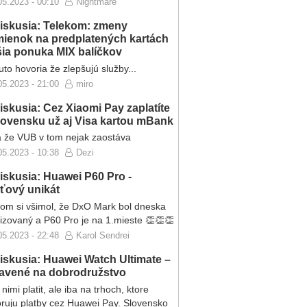
05.2023 - 00:10
Nightmare
iskusia: Telekom: zmeny
ienok na predplatených kartách
ršia ponuka MIX balíčkov
to hovoria že zlepšujú služby...
05.2023 - 21:00
miro
iskusia: Cez Xiaomi Pay zaplatíte
lovensku už aj Visa kartou mBank
 že VUB v tom nejak zaostáva
05.2023 - 10:38
Dezi
iskusia: Huawei P60 Pro -
eťový unikát
som si všimol, že DxO Mark bol dneska
lizovaný a P60 Pro je na 1.mieste 👏👏👏
05.2023 - 22:48
Karol Sendrei
iskusia: Huawei Watch Ultimate –
ravené na dobrodružstvo
nimi platit, ale iba na trhoch, ktore
ruju platby cez Huawei Pay. Slovensko