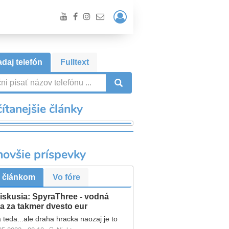
Prihlásiť
/
Registrácia
daj telefón
Fulltext
VYHĽADÁVANIE
ítanejšie články
novšie príspevky
 článkom
Vo fóre
iskusia: SpyraThree - vodná
a za takmer dvesto eur
 teda...ale draha hracka naozaj je to