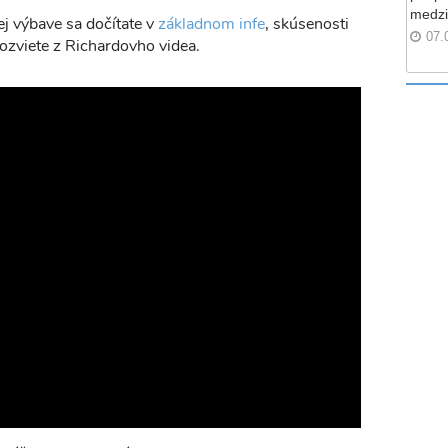
medzi
j výbave sa dočítate v
základnom infe
, skúsenosti
07.
ozviete z Richardovho videa.