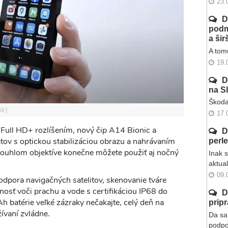
23.
D
podm
a ši
A tomu
19.
D
na S
Škoda
sk
17.
 Full HD+ rozlíšením, nový čip A14 Bionic a
D
tov s optickou stabilizáciou obrazu a nahrávaním
perl
kouhlom objektíve konečne môžete použiť aj nočný
Inak 
aktua
09.
dpora navigačných satelitov, skenovanie tváre
osť voči prachu a vode s certifikáciou IP68 do
D
 batérie veľké zázraky nečakajte, celý deň na
prip
žívaní zvládne.
Da sa 
podpo