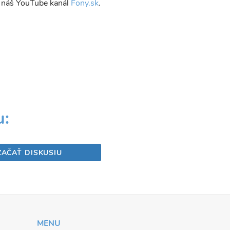
e náš YouTube kanál
Fony.sk
.
Share
u:
ZAČAŤ DISKUSIU
MENU