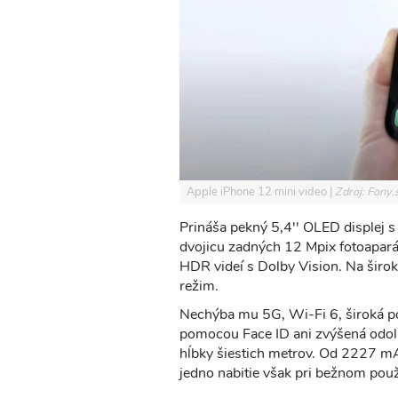
Apple iPhone 12 mini video
Zdroj: Fony.
Prináša pekný 5,4'' OLED displej s
dvojicu zadných 12 Mpix fotoapará
HDR videí s Dolby Vision. Na širo
režim.
Nechýba mu 5G, Wi-Fi 6, široká po
pomocou Face ID ani zvýšená odoln
hĺbky šiestich metrov. Od 2227 mAh
jedno nabitie však pri bežnom pou