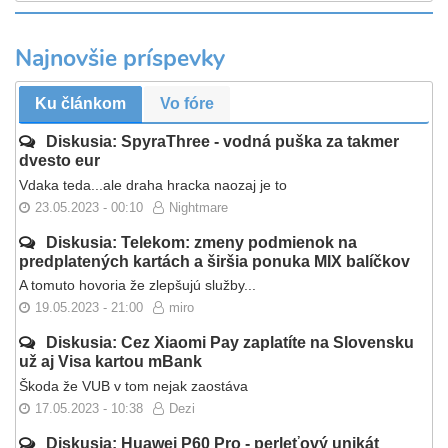
Najnovšie príspevky
Ku článkom
Vo fóre
Diskusia: SpyraThree - vodná puška za takmer
dvesto eur
Vdaka teda...ale draha hracka naozaj je to
23.05.2023 - 00:10
Nightmare
Diskusia: Telekom: zmeny podmienok na
predplatených kartách a širšia ponuka MIX balíčkov
A tomuto hovoria že zlepšujú služby...
19.05.2023 - 21:00
miro
Diskusia: Cez Xiaomi Pay zaplatíte na Slovensku
už aj Visa kartou mBank
Škoda že VUB v tom nejak zaostáva
17.05.2023 - 10:38
Dezi
Diskusia: Huawei P60 Pro - perleťový unikát