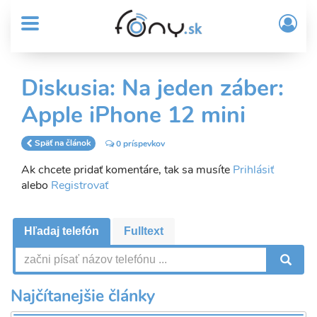
User
Skočiť
Prih
na
MENU
account
/
hlavný
Regi
menu
obsah
Sub
Diskusia: Na jeden záber:
Header
Apple iPhone 12 mini
menu
Späť na článok
0 príspevkov
Ak chcete pridať komentáre, tak sa musíte
Prihlásiť
alebo
Registrovať
Hľadaj telefón
Fulltext
V
Najčítanejšie články