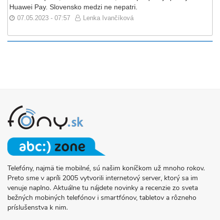
Huawei Pay. Slovensko medzi ne nepatri.
07.05.2023 - 07:57
Lenka Ivančíková
Telefóny, najmä tie mobilné, sú našim koníčkom už mnoho rokov.
O
Preto sme v apríli 2005 vytvorili internetový server, ktorý sa im
PROJEKTE
venuje naplno. Aktuálne tu nájdete novinky a recenzie zo sveta
FONY.SK
bežných mobiných telefónov i smartfónov, tabletov a rôzneho
príslušenstva k nim.