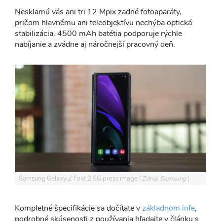
Nesklamú vás ani tri 12 Mpix zadné fotoaparáty,
pričom hlavnému ani teleobjektívu nechýba optická
stabilizácia. 4500 mAh batétia podporuje rýchle
nabíjanie a zvádne aj náročnejší pracovný deň.
Samsung Galaxy Z Fold 2 5G press image
Zdroj: Samsung
Kompletné špecifikácie sa dočítate v
základnom infe
,
podrobné skúsenosti z používania hľadajte v článku s