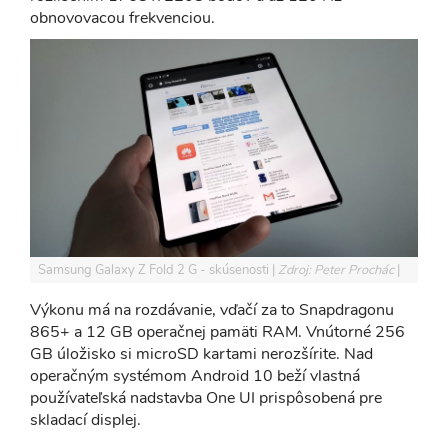
obnovovacou frekvenciou.
Samsung Galaxy Z Fold 2 G - skúsenosti
Zdroj: Peter Prochác
Výkonu má na rozdávanie, vďačí za to Snapdragonu
865+ a 12 GB operačnej pamäti RAM. Vnútorné 256
GB úložisko si microSD kartami nerozšírite. Nad
operačným systémom Android 10 beží vlastná
používateľská nadstavba One UI prispôsobená pre
skladací displej.