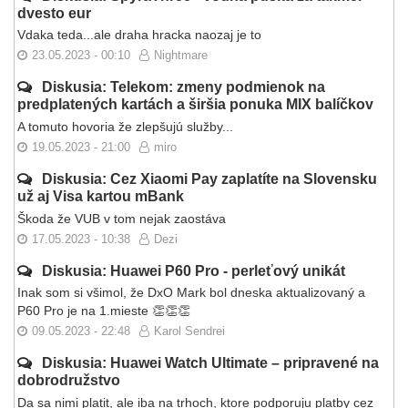
dvesto eur
Vdaka teda...ale draha hracka naozaj je to
23.05.2023 - 00:10
Nightmare
Diskusia: Telekom: zmeny podmienok na
predplatených kartách a širšia ponuka MIX balíčkov
A tomuto hovoria že zlepšujú služby...
19.05.2023 - 21:00
miro
Diskusia: Cez Xiaomi Pay zaplatíte na Slovensku
už aj Visa kartou mBank
Škoda že VUB v tom nejak zaostáva
17.05.2023 - 10:38
Dezi
Diskusia: Huawei P60 Pro - perleťový unikát
Inak som si všimol, že DxO Mark bol dneska aktualizovaný a
P60 Pro je na 1.mieste 👏👏👏
09.05.2023 - 22:48
Karol Sendrei
Diskusia: Huawei Watch Ultimate – pripravené na
dobrodružstvo
Da sa nimi platit, ale iba na trhoch, ktore podporuju platby cez