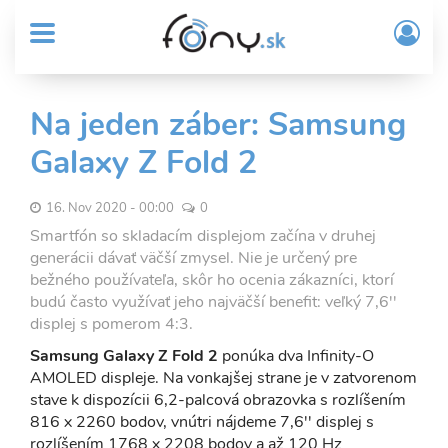
User
Skočiť
Prih
na
MENU
account
/
hlavný
Regi
menu
obsah
Sub
Na jeden záber: Samsung
Header
Galaxy Z Fold 2
menu
16. Nov 2020 - 00:00
0
Smartfón so skladacím displejom začína v druhej
generácii dávať väčší zmysel. Nie je určený pre
bežného používateľa, skôr ho ocenia zákazníci, ktorí
budú často využívať jeho najväčší benefit: veľký 7,6''
displej s pomerom 4:3.
Samsung Galaxy Z Fold 2
ponúka dva Infinity-O
AMOLED displeje. Na vonkajšej strane je v zatvorenom
stave k dispozícii 6,2-palcová obrazovka s rozlíšením
816 x 2260 bodov, vnútri nájdeme 7,6'' displej s
rozlíšením 1768 x 2208 bodov a až 120 Hz