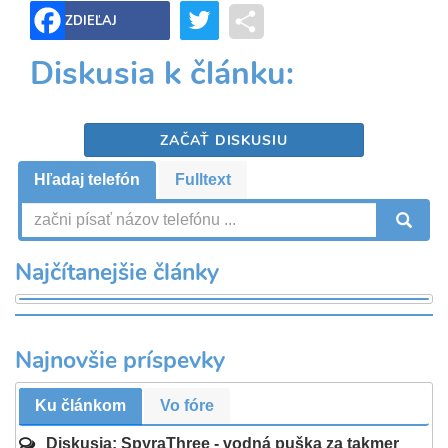
Twitter
Share
ZDIEĽAJ
Diskusia k článku:
ZAČAŤ DISKUSIU
Hľadaj telefón
Fulltext
V
Najčítanejšie články
Najnovšie príspevky
Ku článkom
Vo fóre
Diskusia: SpyraThree - vodná puška za takmer