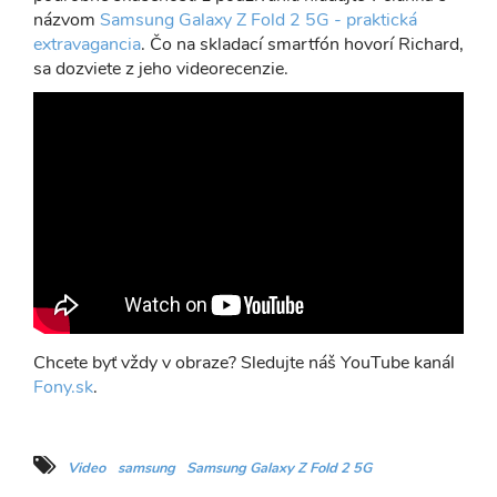
názvom
Samsung Galaxy Z Fold 2 5G - praktická
extravagancia
. Čo na skladací smartfón hovorí Richard,
sa dozviete z jeho videorecenzie.
Chcete byť vždy v obraze? Sledujte náš YouTube kanál
Fony.sk
.
Video
samsung
Samsung Galaxy Z Fold 2 5G