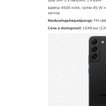
dual SIM:
2 x nanoSIM, 1 x eSIM
batéria:
4500 mAh, rýchle 45 W nab
servise
Neobsahuje/nepodporuje:
FM rádi
Cena a dostupnosť:
1049 eur (12