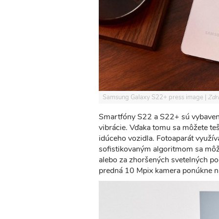
Samsung Galaxy S22+ press image
Zdr
Smartfóny S22 a S22+ sú vybavené
vibrácie. Vďaka tomu sa môžete teš
idúceho vozidla. Fotoaparát využív
sofistikovaným algoritmom sa môže
alebo za zhoršených svetelných po
predná 10 Mpix kamera ponúkne na