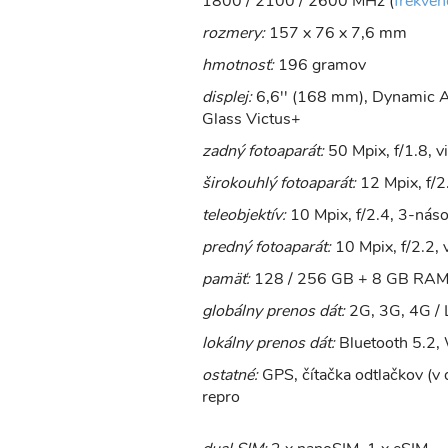
1800 / 2100 / 2600 MHz (
frekven
rozmery:
157 x 76 x 7,6 mm
hmotnosť:
196 gramov
displej:
6,6'' (168 mm), Dynamic A
Glass Victus+
zadný fotoaparát:
50 Mpix, f/1.8, v
širokouhlý fotoaparát:
12 Mpix, f/2
teleobjektív:
10 Mpix, f/2.4, 3-nás
predný fotoaparát:
10 Mpix, f/2.2, 
pamäť:
128 / 256 GB + 8 GB RA
globálny prenos dát:
2G, 3G, 4G / 
lokálny prenos dát:
Bluetooth 5.2
ostatné:
GPS, čítačka odtlačkov (v d
repro