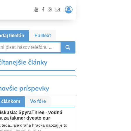
Prihlásiť
/
Registrácia
daj telefón
Fulltext
VYHĽADÁVANIE
ítanejšie články
novšie príspevky
 článkom
Vo fóre
iskusia: SpyraThree - vodná
a za takmer dvesto eur
 teda...ale draha hracka naozaj je to