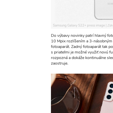
Samsung Galaxy S22+ press image
Zdr
Do výbavy novinky patrí hlavný fot
10 Mpix rozlíšením a 3-násobným
fotoaparát. Zadný fotoaparát tak po
s priateľmi je možné využiť novú f
rozpozná a dokáže kontinuálne sled
zaostruje.