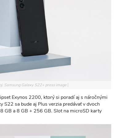
oj: Samsung Galaxy S22+ press image
pset Exynos 2200, ktorý si poradí aj s náročnými
 S22 sa bude aj Plus verzia predávať v dvoch
8 GB a 8 GB + 256 GB. Slot na microSD karty