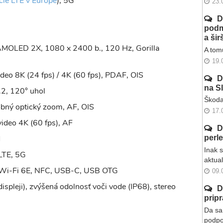
cie LTE v Európe
), 5G
23.
D
podm
a ši
MOLED 2X, 1080 x 2400 b., 120 Hz, Gorilla
A tomu
19.
ideo 8K (24 fps) / 4K (60 fps), PDAF, OIS
D
na S
.2, 120° uhol
Škoda
obný optický zoom, AF, OIS
17.
video 4K (60 fps), AF
D
M
perl
Inak 
LTE, 5G
aktua
, Wi-Fi 6E, NFC, USB-C, USB OTG
09.
ispleji), zvýšená odolnosť voči vode (IP68), stereo
D
prip
Da sa 
podpo