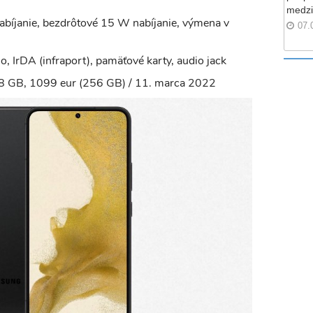
medzi
íjanie, bezdrôtové 15 W nabíjanie, výmena v
07.
o, IrDA (infraport), pamäťové karty, audio jack
8 GB, 1099 eur (256 GB) / 11. marca 2022