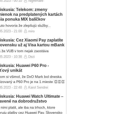
05.2023 - 00:10
Nightmare
iskusia: Telekom: zmeny
ienok na predplatených kartách
ršia ponuka MIX balíčkov
to hovoria že zlepšujú služby...
05.2023 - 21:00
miro
iskusia: Cez Xiaomi Pay zaplatíte
lovensku už aj Visa kartou mBank
 že VUB v tom nejak zaostáva
05.2023 - 10:38
Dezi
iskusia: Huawei P60 Pro -
eťový unikát
som si všimol, že DxO Mark bol dneska
lizovaný a P60 Pro je na 1.mieste 👏👏👏
05.2023 - 22:48
Karol Sendrei
iskusia: Huawei Watch Ultimate –
ravené na dobrodružstvo
nimi platit, ale iba na trhoch, ktore
ruju platby cez Huawei Pay. Slovensko