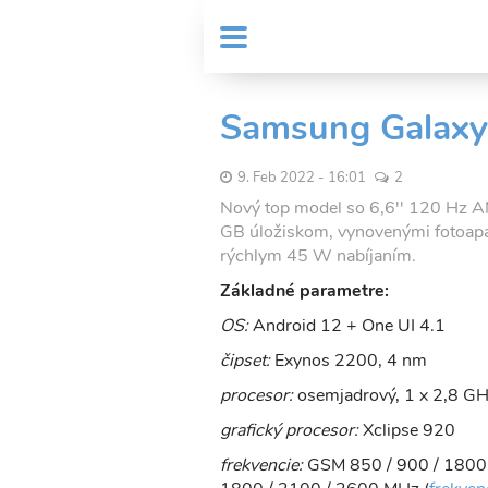
Skočiť
User
na
MENU
Sub
account
hlavný
Header
obsah
menu
menu
Samsung Galaxy
9. Feb 2022 - 16:01
2
Nový top model so 6,6'' 120 Hz 
GB úložiskom, vynovenými fotoapa
rýchlym 45 W nabíjaním.
Základné parametre:
OS:
Android 12 + One UI 4.1
čipset:
Exynos 2200, 4 nm
procesor:
osemjadrový, 1 x 2,8 GH
grafický procesor:
Xclipse 920
frekvencie:
GSM 850 / 900 / 1800