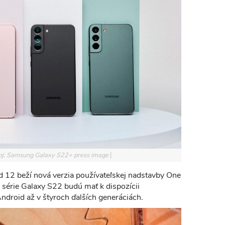
oj: Samsung Galaxy S22+ press image
2 beží nová verzia používateľskej nadstavby One
 série Galaxy S22 budú mať k dispozícii
ndroid až v štyroch ďalších generáciách.