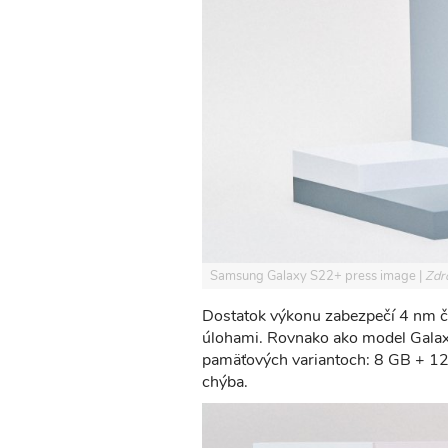
Samsung Galaxy S22+ press image
Zdr
Dostatok výkonu zabezpečí 4 nm či
úlohami. Rovnako ako model Galaxy
pamäťových variantoch: 8 GB + 12
chýba.