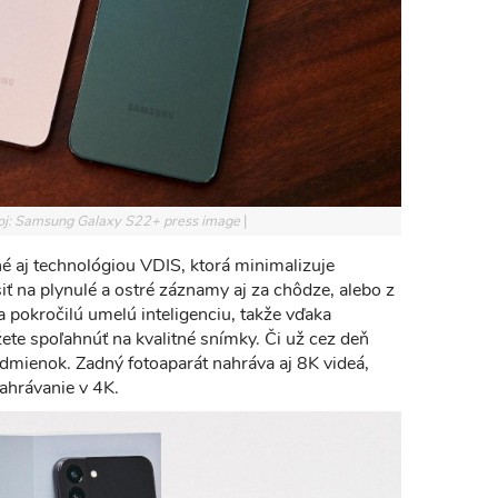
oj: Samsung Galaxy S22+ press image
 aj technológiou VDIS, ktorá minimalizuje
iť na plynulé a ostré záznamy aj za chôdze, alebo z
a pokročilú umelú inteligenciu, takže vďaka
te spoľahnúť na kvalitné snímky. Či už cez deň
dmienok. Zadný fotoaparát nahráva aj 8K videá,
hrávanie v 4K.