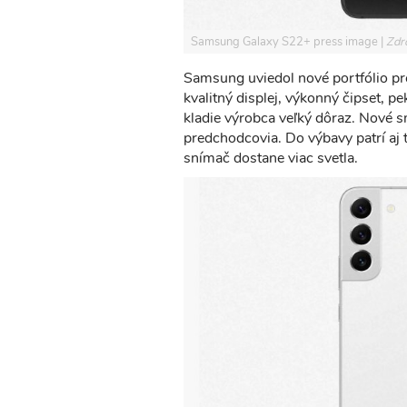
Samsung Galaxy S22+ press image
Zdr
Samsung uviedol nové portfólio p
kvalitný displej, výkonný čipset, pe
kladie výrobca veľký dôraz. Nové 
predchodcovia. Do výbavy patrí aj 
snímač dostane viac svetla.