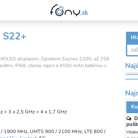
 S22+
Hľa
AMOLED displejom, čipsetom Exynos 2200, až 256
Najč
rátmi, IP68, stereo repro a 4500 mAh batériou s
Naj
Ku
z + 3 x 2,5 GHz + 4 x 1,7 GHz
D
pušk
 / 1900 MHz, UMTS 900 / 2100 MHz, LTE 800 /
Vdaka