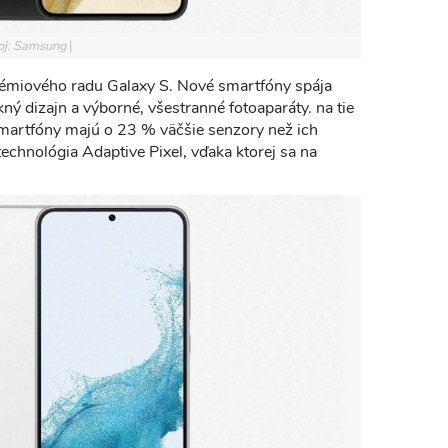
oj: Samsung
rémiového radu Galaxy S. Nové smartfóny spája
kný dizajn a výborné, všestranné fotoaparáty. na tie
smartfóny majú o 23 % väčšie senzory než ich
technológia Adaptive Pixel, vďaka ktorej sa na