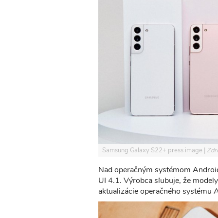
Samsung Galaxy S22+ press image
Zdr
Nad operačným systémom Android 1
UI 4.1. Výrobca sľubuje, že modely
aktualizácie operačného systému A