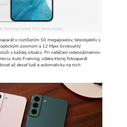
oj: Samsung Galaxy S22+ press image
oaparát s rozlíšením 50 megapixelov, teleobjektív s
 optickým zoomom a 12 Mpix širokouhlý
slúži v každej situácii. Pri natáčaní videozáznamov
unkciu Auto Framing, vďaka ktorej fotoaparát
ovať až desať ľudí a automaticky na nich