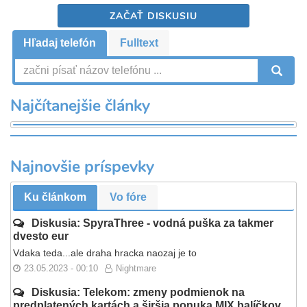
ZAČAŤ DISKUSIU
Hľadaj telefón
Fulltext
V
Najčítanejšie články
Najnovšie príspevky
Ku článkom
Vo fóre
Diskusia: SpyraThree - vodná puška za takmer
dvesto eur
Vdaka teda...ale draha hracka naozaj je to
23.05.2023 - 00:10
Nightmare
Diskusia: Telekom: zmeny podmienok na
predplatených kartách a širšia ponuka MIX balíčkov