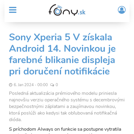
User
Skočiť
Prih
na
MENU
account
/
hlavný
Regi
menu
obsah
Sub
Sony Xperia 5 V získala
Header
Android 14. Novinkou je
menu
farebné blikanie displeja
pri doručení notifikácie
6. Jan 2024 - 00:00
0
Posledná aktualizácia prémiového modelu priniesla
najnovšiu verziu operačného systému s decembrovými
bezpečnostnými záplatami a zaujímavou novinkou,
ktorá poslúži ako kedysi tak obľubovaná notifikačná
dióda.
S príchodom Always on funkcie sa postupne vytratila