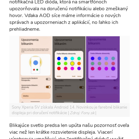
notifikačná LED dióda, ktorá na smartfónoch
upozorňovala na doručenú notifikáciu alebo zmeškaný
hovor. Vďaka AOD síce máme informácie o nových
správach a upozorneniach z aplikácií, no ľahko ich
prehliadneme.
Sony Xperia 5V získala Android 14. Novinkou je farebné blikanie
displeja pri doručení notifikácie
Zdroj: Fony.sk
Blikajúce svetlo predsa len upúta našu pozornosť oveľa
viac než len krátke rozsvietenie displeja. Viacerí
výrobcovia umožňujú ako "notifikačnú diódu" využiť