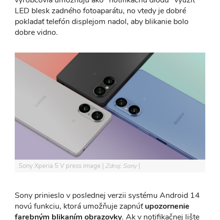
LED blesk zadného fotoaparátu, no vtedy je dobré
pokladať telefón displejom nadol, aby blikanie bolo
dobre vidno.
Sony Xperia 5 V press image
Zdroj: Sony
Sony prinieslo v poslednej verzii systému Android 14
novú funkciu, ktorá umožňuje zapnúť
upozornenie
farebným blikaním obrazovky
. Ak v notifikačnej lište