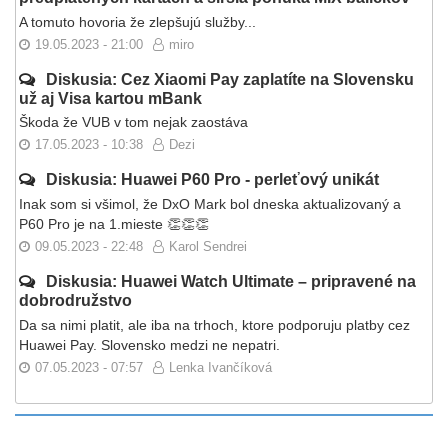
A tomuto hovoria že zlepšujú služby...
19.05.2023 - 21:00
miro
Diskusia: Cez Xiaomi Pay zaplatíte na Slovensku
už aj Visa kartou mBank
Škoda že VUB v tom nejak zaostáva
17.05.2023 - 10:38
Dezi
Diskusia: Huawei P60 Pro - perleťový unikát
Inak som si všimol, že DxO Mark bol dneska aktualizovaný a
P60 Pro je na 1.mieste 👏👏👏
09.05.2023 - 22:48
Karol Sendrei
Diskusia: Huawei Watch Ultimate – pripravené na
dobrodružstvo
Da sa nimi platit, ale iba na trhoch, ktore podporuju platby cez
Huawei Pay. Slovensko medzi ne nepatri.
07.05.2023 - 07:57
Lenka Ivančíková