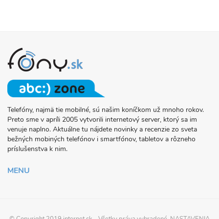
Telefóny, najmä tie mobilné, sú našim koníčkom už mnoho rokov.
O
Preto sme v apríli 2005 vytvorili internetový server, ktorý sa im
PROJEKTE
venuje naplno. Aktuálne tu nájdete novinky a recenzie zo sveta
FONY.SK
bežných mobiných telefónov i smartfónov, tabletov a rôzneho
príslušenstva k nim.
MENU