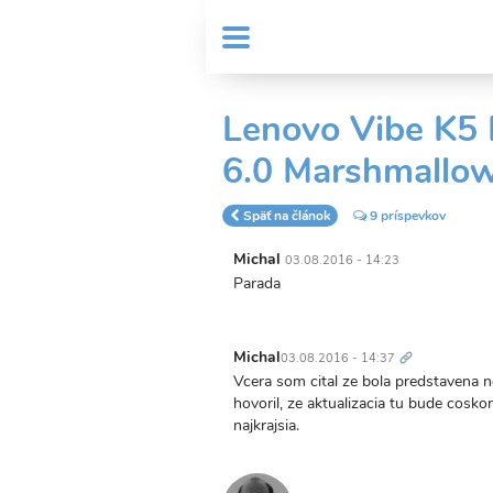
Skočiť
User
na
MENU
Sub
account
hlavný
Header
obsah
menu
menu
Lenovo Vibe K5 
6.0 Marshmallo
Späť na článok
9 príspevkov
Michal
03.08.2016 - 14:23
Parada
Trvalý
odkaz
Michal
03.08.2016 - 14:37
Vcera som cital ze bola predstavena n
hovoril, ze aktualizacia tu bude coskor
najkrajsia.
Tr