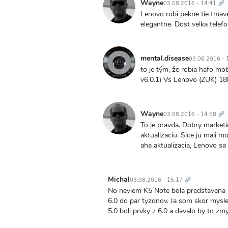
od
Wayne
03.08.2016 - 14:41
Lenovo robi pekne tie tmave
elegantne. Dost velka tele
mental.disease
03.08.2016 - 
to je tým, že robia hafo mob
v6.0.1) Vs Lenovo (ZUK) 18
Tr
od
Wayne
03.08.2016 - 14:58
To je pravda. Dobry marketi
aktualizaciu. Sice ju mali m
aha aktualizacia, Lenovo sa 
Trvalý
odkaz
Michal
03.08.2016 - 15:17
No neviem K5 Note bola predstavena sa
6.0 do par tyzdnov. Ja som skor myslel
5.0 boli prvky z 6.0 a davalo by to z