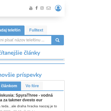
Prihlásiť
/
Registrácia
daj telefón
Fulltext
VYHĽADÁVANIE
ítanejšie články
novšie príspevky
 článkom
Vo fóre
iskusia: SpyraThree - vodná
a za takmer dvesto eur
 teda...ale draha hracka naozaj je to