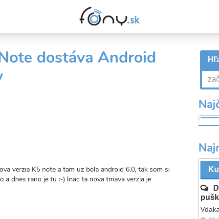
Note dostáva Android
Hľa
w
Najč
Naj
ova verzia K5 note a tam uz bola android 6.0, tak som si
Ku
o a dnes rano je tu :-) Inac ta nova tmava verzia je
D
pušk
Vdaka
valý