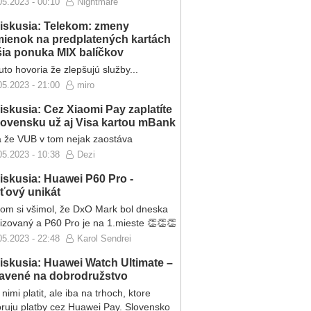
05.2023 - 00:10
Nightmare
iskusia: Telekom: zmeny
ienok na predplatených kartách
ršia ponuka MIX balíčkov
to hovoria že zlepšujú služby...
05.2023 - 21:00
miro
iskusia: Cez Xiaomi Pay zaplatíte
lovensku už aj Visa kartou mBank
 že VUB v tom nejak zaostáva
05.2023 - 10:38
Dezi
iskusia: Huawei P60 Pro -
eťový unikát
som si všimol, že DxO Mark bol dneska
lizovaný a P60 Pro je na 1.mieste 👏👏👏
05.2023 - 22:48
Karol Sendrei
iskusia: Huawei Watch Ultimate –
ravené na dobrodružstvo
nimi platit, ale iba na trhoch, ktore
ruju platby cez Huawei Pay. Slovensko