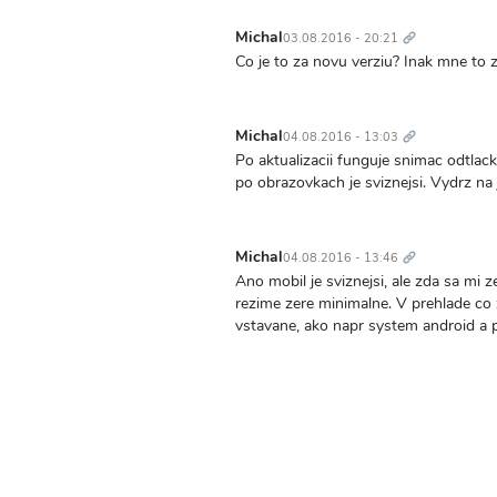
Trvalý
odkaz
Michal
03.08.2016 - 20:21
Co je to za novu verziu? Inak mne to z
Trvalý
odkaz
Michal
04.08.2016 - 13:03
Po aktualizacii funguje snimac odtlack
po obrazovkach je sviznejsi. Vydrz na 
Trvalý
odkaz
Michal
04.08.2016 - 13:46
Ano mobil je sviznejsi, ale zda sa mi 
rezime zere minimalne. V prehlade co z
vstavane, ako napr system android a