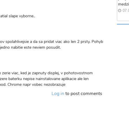
medzi
07.
atial slape vyborne..
ov spolahlivejsie a da sa pridat viac ako len 2 prsty. Pohyb
jedno nabitie este neviem posudit.
ze zerie viac, ked je zapnuty displej, v pohotovostnom
ere baterku nepise nainstalovane aplikacie ale len
 pod. Chrome napr vobec nezobrazuje
Log in
to post comments