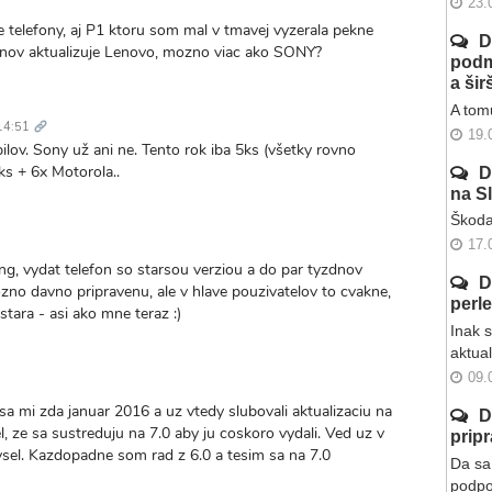
kaz
23.
 telefony, aj P1 ktoru som mal v tmavej vyzerala pekne
D
fonov aktualizuje Lenovo, mozno viac ako SONY?
podm
a ši
Trvalý
A tomu
odkaz
14:51
19.
ilov. Sony už ani ne. Tento rok iba 5ks (všetky rovno
ks + 6x Motorola..
D
na S
Škoda
valý
kaz
17.
ng, vydat telefon so starsou verziou a do par tyzdnov
D
ozno davno pripravenu, ale v hlave pouzivatelov to cvakne,
perl
stara - asi ako mne teraz :)
Inak 
aktua
09.
 mi zda januar 2016 a uz vtedy slubovali aktualizaciu na
D
, ze sa sustreduju na 7.0 aby ju coskoro vydali. Ved uz v
prip
mysel. Kazdopadne som rad z 6.0 a tesim sa na 7.0
Da sa 
podpo