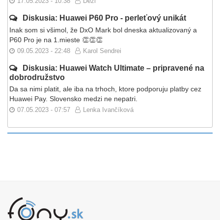
17.05.2023 - 10:38
Dezi
Diskusia: Huawei P60 Pro - perleťový unikát
Inak som si všimol, že DxO Mark bol dneska aktualizovaný a
P60 Pro je na 1.mieste 👏👏👏
09.05.2023 - 22:48
Karol Sendrei
Diskusia: Huawei Watch Ultimate – pripravené na
dobrodružstvo
Da sa nimi platit, ale iba na trhoch, ktore podporuju platby cez
Huawei Pay. Slovensko medzi ne nepatri.
07.05.2023 - 07:57
Lenka Ivančíková