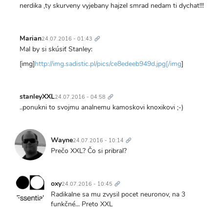
nerdika ,ty skurveny vyjebany hajzel smrad nedam ti dychat!!!
Trvalý
odkaz
Marian
24.07.2016 - 01:43
Mal by si skúsiť Stanley:
[img]
http://img.sadistic.pl/pics/ce8edeeb949d.jpg[/img
]
Trvalý
odkaz
stanleyXXL
24.07.2016 - 04:58
..ponukni to svojmu analnemu kamoskovi knoxikovi ;-)
Trvalý
odkaz
Wayne
24.07.2016 - 10:14
Prečo XXL? Čo si pribral?
Trvalý
odkaz
oxy
24.07.2016 - 10:45
Radikalne sa mu zvysil pocet neuronov, na 3
funkčné... Preto XXL