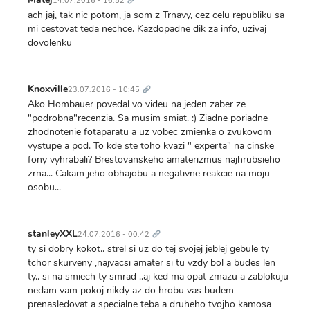
14.07.2016 - 16:52
ach jaj, tak nic potom, ja som z Trnavy, cez celu republiku sa
mi cestovat teda nechce. Kazdopadne dik za info, uzivaj
dovolenku
Trvalý
odkaz
Knoxville
23.07.2016 - 10:45
Ako Hombauer povedal vo videu na jeden zaber ze
"podrobna"recenzia. Sa musim smiat. :) Ziadne poriadne
zhodnotenie fotaparatu a uz vobec zmienka o zvukovom
vystupe a pod. To kde ste toho kvazi " experta" na cinske
fony vyhrabali? Brestovanskeho amaterizmus najhrubsieho
zrna... Cakam jeho obhajobu a negativne reakcie na moju
osobu...
Trvalý
odkaz
stanleyXXL
24.07.2016 - 00:42
ty si dobry kokot.. strel si uz do tej svojej jeblej gebule ty
tchor skurveny ,najvacsi amater si tu vzdy bol a budes len
ty.. si na smiech ty smrad ..aj ked ma opat zmazu a zablokuju
nedam vam pokoj nikdy az do hrobu vas budem
prenasledovat a specialne teba a druheho tvojho kamosa