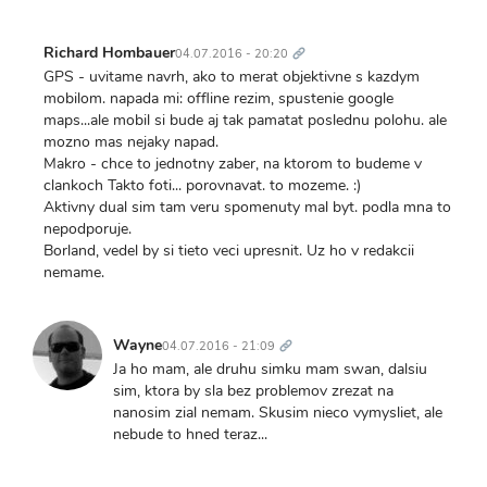
Trvalý
odkaz
Richard Hombauer
04.07.2016 - 20:20
GPS - uvitame navrh, ako to merat objektivne s kazdym
mobilom. napada mi: offline rezim, spustenie google
maps...ale mobil si bude aj tak pamatat poslednu polohu. ale
mozno mas nejaky napad.
Makro - chce to jednotny zaber, na ktorom to budeme v
clankoch Takto foti... porovnavat. to mozeme. :)
Aktivny dual sim tam veru spomenuty mal byt. podla mna to
nepodporuje.
Borland, vedel by si tieto veci upresnit. Uz ho v redakcii
nemame.
Trvalý
odkaz
Wayne
04.07.2016 - 21:09
Ja ho mam, ale druhu simku mam swan, dalsiu
sim, ktora by sla bez problemov zrezat na
nanosim zial nemam. Skusim nieco vymysliet, ale
nebude to hned teraz...