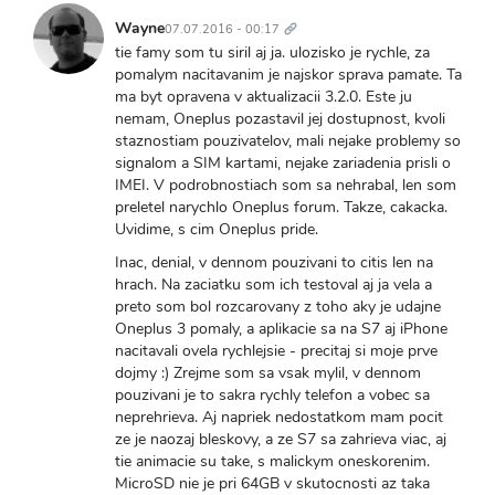
Trvalý
odkaz
Wayne
07.07.2016 - 00:17
tie famy som tu siril aj ja. ulozisko je rychle, za
pomalym nacitavanim je najskor sprava pamate. Ta
ma byt opravena v aktualizacii 3.2.0. Este ju
nemam, Oneplus pozastavil jej dostupnost, kvoli
staznostiam pouzivatelov, mali nejake problemy so
signalom a SIM kartami, nejake zariadenia prisli o
IMEI. V podrobnostiach som sa nehrabal, len som
preletel narychlo Oneplus forum. Takze, cakacka.
Uvidime, s cim Oneplus pride.
Inac, denial, v dennom pouzivani to citis len na
hrach. Na zaciatku som ich testoval aj ja vela a
preto som bol rozcarovany z toho aky je udajne
Oneplus 3 pomaly, a aplikacie sa na S7 aj iPhone
nacitavali ovela rychlejsie - precitaj si moje prve
dojmy :) Zrejme som sa vsak mylil, v dennom
pouzivani je to sakra rychly telefon a vobec sa
neprehrieva. Aj napriek nedostatkom mam pocit
ze je naozaj bleskovy, a ze S7 sa zahrieva viac, aj
tie animacie su take, s malickym oneskorenim.
MicroSD nie je pri 64GB v skutocnosti az taka