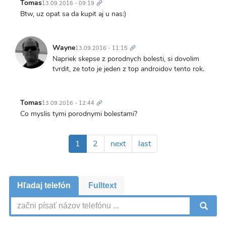
odkaz
Tomas
13.09.2016 - 09:19
Btw, uz opat sa da kupit aj u nas:)
Trvalý
odkaz
Wayne
13.09.2016 - 11:15
Napriek skepse z porodnych bolesti, si dovolim
tvrdit, ze toto je jeden z top androidov tento rok.
Trvalý
odkaz
Tomas
13.09.2016 - 12:44
Co myslis tymi porodnymi bolestami?
Pagination
Aktuálna
1
Page
2
Ďalšia
next
Posledná
last
stránka
strana
strana
Hľadaj telefón
Fulltext
V