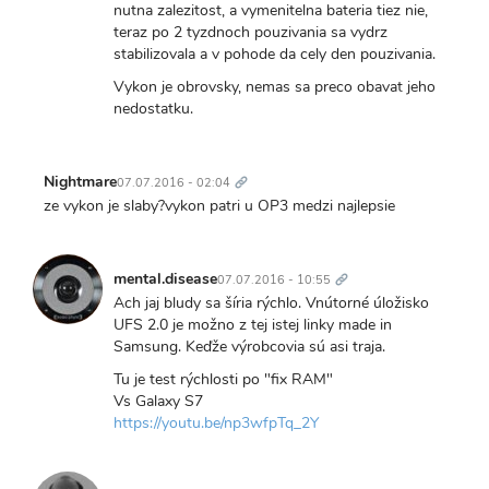
nutna zalezitost, a vymenitelna bateria tiez nie,
teraz po 2 tyzdnoch pouzivania sa vydrz
stabilizovala a v pohode da cely den pouzivania.
Vykon je obrovsky, nemas sa preco obavat jeho
nedostatku.
Trvalý
odkaz
Nightmare
07.07.2016 - 02:04
ze vykon je slaby?vykon patri u OP3 medzi najlepsie
Trvalý
odkaz
mental.disease
07.07.2016 - 10:55
Ach jaj bludy sa šíria rýchlo. Vnútorné úložisko
UFS 2.0 je možno z tej istej linky made in
Samsung. Keďže výrobcovia sú asi traja.
Tu je test rýchlosti po "fix RAM"
Vs Galaxy S7
https://youtu.be/np3wfpTq_2Y
Trvalý