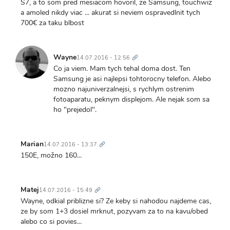
S7, a to som pred mesiacom hovoril, ze Samsung, touchwiz
a amoled nikdy viac ... akurat si neviem ospravedlnit tych
700€ za taku blbost
Trvalý
odkaz
Wayne
14.07.2016 - 12:56
Co ja viem. Mam tych tehal doma dost. Ten
Samsung je asi najlepsi tohtorocny telefon. Alebo
mozno najuniverzalnejsi, s rychlym ostrenim
fotoaparatu, peknym displejom. Ale nejak som sa
ho "prejedol".
Trvalý
odkaz
Marian
14.07.2016 - 13:37
150E, možno 160...
Trvalý
odkaz
Matej
14.07.2016 - 15:49
Wayne, odkial priblizne si? Ze keby si nahodou najdeme cas,
ze by som 1+3 dosiel mrknut, pozyvam za to na kavu/obed
alebo co si povies...