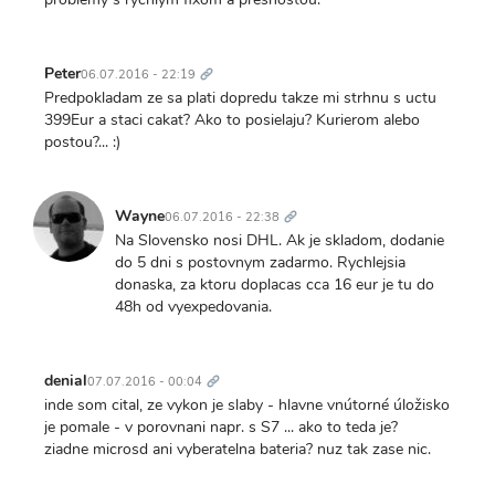
Trvalý
odkaz
Peter
06.07.2016 - 22:19
Predpokladam ze sa plati dopredu takze mi strhnu s uctu
399Eur a staci cakat? Ako to posielaju? Kurierom alebo
postou?... :)
Trvalý
odkaz
Wayne
06.07.2016 - 22:38
Na Slovensko nosi DHL. Ak je skladom, dodanie
do 5 dni s postovnym zadarmo. Rychlejsia
donaska, za ktoru doplacas cca 16 eur je tu do
48h od vyexpedovania.
Trvalý
odkaz
denial
07.07.2016 - 00:04
inde som cital, ze vykon je slaby - hlavne vnútorné úložisko
je pomale - v porovnani napr. s S7 ... ako to teda je?
ziadne microsd ani vyberatelna bateria? nuz tak zase nic.