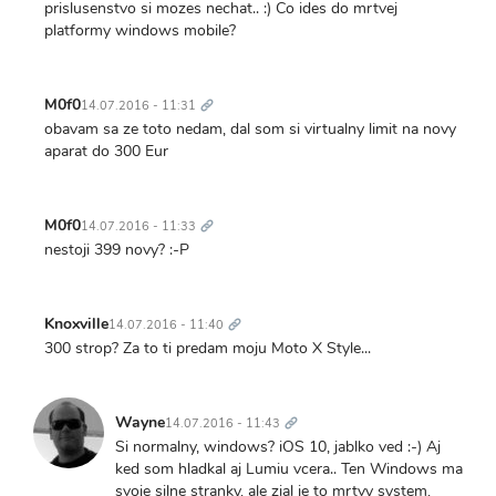
prislusenstvo si mozes nechat.. :) Co ides do mrtvej
platformy windows mobile?
Trvalý
odkaz
M0f0
14.07.2016 - 11:31
obavam sa ze toto nedam, dal som si virtualny limit na novy
aparat do 300 Eur
Trvalý
odkaz
M0f0
14.07.2016 - 11:33
nestoji 399 novy? :-P
Trvalý
odkaz
Knoxville
14.07.2016 - 11:40
300 strop? Za to ti predam moju Moto X Style...
Trvalý
odkaz
Wayne
14.07.2016 - 11:43
Si normalny, windows? iOS 10, jablko ved :-) Aj
ked som hladkal aj Lumiu vcera.. Ten Windows ma
svoje silne stranky, ale zial je to mrtvy system,