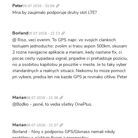
Trvalý
odkaz
Peter
05.07.2016 - 10:59
Mna by zaujimalo podporuje druhy slot LTE?
Trvalý
odkaz
Borland
05.07.2016 - 21:13
@ Riso, veci overim. To GPS napr. vo svojich clankoch
testujem jednoducho: zvolim si trasu aspon 500km, skusam
2 rozne navigacne aplikacie a meriam, kedy nastane fix, ci
pocas cesty vypadava signal, pripadne ci prehadzuje poziciu,
no a osobitou kapitolou je pouzitie v meste. Je to taky vyber
standardnych a realnych situacii. Niekomu to moze pomoct
pri vybere, predsa len nie kazde GPS je rovnako citlive. Peter
Trvalý
odkaz
Marian
06.07.2016 - 21:36
@Boďko - jasné, to vedia všetky OnePlus.
Trvalý
odkaz
Marian
06.07.2016 - 21:37
Borland - fóny s podporou GPS/Glonass nemali nikdy
problémy s rýchlym fixom a presnosťou.