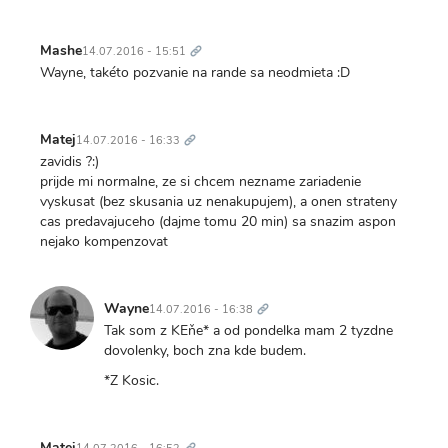
Trvalý
odkaz
Mashe
14.07.2016 - 15:51
Wayne, takéto pozvanie na rande sa neodmieta :D
Trvalý
odkaz
Matej
14.07.2016 - 16:33
zavidis ?:)
prijde mi normalne, ze si chcem nezname zariadenie
vyskusat (bez skusania uz nenakupujem), a onen strateny
cas predavajuceho (dajme tomu 20 min) sa snazim aspon
nejako kompenzovat
Trvalý
odkaz
Wayne
14.07.2016 - 16:38
Tak som z KEňe* a od pondelka mam 2 tyzdne
dovolenky, boch zna kde budem.
*Z Kosic.
Trvalý
odkaz
Matej