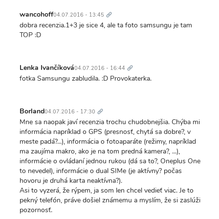
Trvalý
odkaz
wancohoff
04.07.2016 - 13:45
dobra recenzia.1+3 je sice 4, ale ta foto samsungu je tam
TOP :D
Trvalý
odkaz
Lenka Ivančíková
04.07.2016 - 16:44
fotka Samsungu zabludila. :D Provokaterka.
Trvalý
odkaz
Borland
04.07.2016 - 17:30
Mne sa naopak javí recenzia trochu chudobnejšia. Chýba mi
informácia napríklad o GPS (presnosť, chytá sa dobre?, v
meste padá?...), informácia o fotoaparáte (režimy, napríklad
ma zaujíma makro, ako je na tom predná kamera?, ...),
informácie o ovládaní jednou rukou (dá sa to?, Oneplus One
to nevedel), informácie o dual SIMe (je aktívny? počas
hovoru je druhá karta neaktívna?).
Asi to vyzerá, že rýpem, ja som len chcel vedieť viac. Je to
pekný telefón, práve došiel známemu a myslím, že si zaslúži
pozornosť.