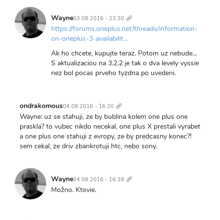
Trvalý
odkaz
Wayne
03.08.2016 - 23:30
https://forums.oneplus.net/threads/information-
on-oneplus-3-availabilit…
Ak ho chcete, kupujte teraz. Potom uz nebude...
S aktualizaciou na 3.2.2 je tak o dva levely vyssie
nez bol pocas prveho tyzdna po uvedeni.
Trvalý
odkaz
ondrakomous
04.08.2016 - 16:20
Wayne: uz se stahuji, ze by bublina kolem one plus one
praskla? to vubec nikdo necekal, one plus X prestali vyrabet
a one plus one stahuji z evropy, ze by predcasny konec?!
sem cekal, ze driv zbankrotuji htc, nebo sony.
Trvalý
odkaz
Wayne
04.08.2016 - 16:39
Možno. Ktovie.
Trvalý