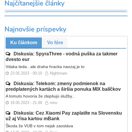
Najčítanejšie články
Najnovšie príspevky
Ku článkom
Vo fóre
Diskusia: SpyraThree - vodná puška za takmer
dvesto eur
Vdaka teda...ale draha hracka naozaj je to
23.05.2023 - 00:10
Nightmare
Diskusia: Telekom: zmeny podmienok na
predplatených kartách a širšia ponuka MIX balíčkov
A tomuto hovoria že zlepšujú služby...
19.05.2023 - 21:00
miro
Diskusia: Cez Xiaomi Pay zaplatíte na Slovensku
už aj Visa kartou mBank
Škoda že VUB v tom nejak zaostáva