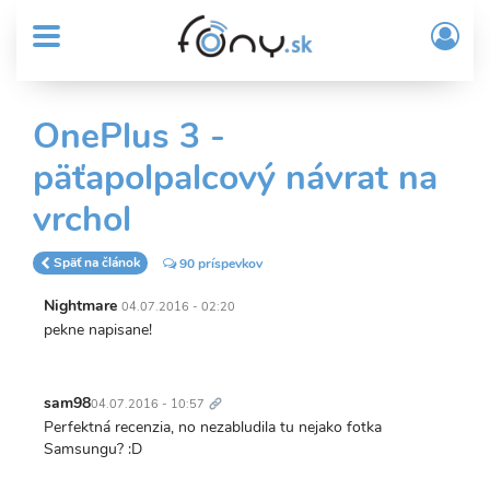
User
Skočiť
Prih
na
MENU
account
/
hlavný
Regi
menu
obsah
Sub
OnePlus 3 -
Header
päťapolpalcový návrat na
menu
vrchol
Späť na článok
90 príspevkov
Nightmare
04.07.2016 - 02:20
pekne napisane!
Trvalý
odkaz
sam98
04.07.2016 - 10:57
Perfektná recenzia, no nezabludila tu nejako fotka
Samsungu? :D