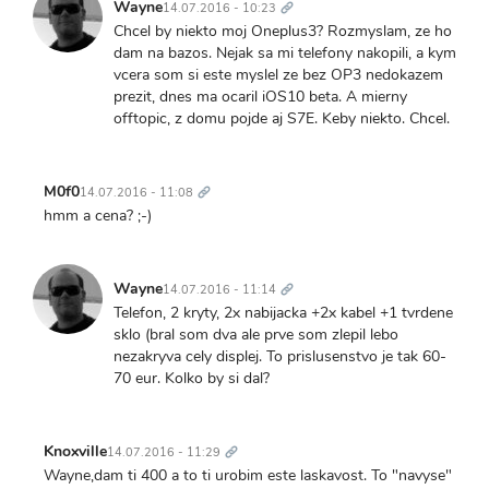
odkaz
Wayne
14.07.2016 - 10:23
Chcel by niekto moj Oneplus3? Rozmyslam, ze ho
dam na bazos. Nejak sa mi telefony nakopili, a kym
vcera som si este myslel ze bez OP3 nedokazem
prezit, dnes ma ocaril iOS10 beta. A mierny
offtopic, z domu pojde aj S7E. Keby niekto. Chcel.
Trvalý
odkaz
M0f0
14.07.2016 - 11:08
hmm a cena? ;-)
Trvalý
odkaz
Wayne
14.07.2016 - 11:14
Telefon, 2 kryty, 2x nabijacka +2x kabel +1 tvrdene
sklo (bral som dva ale prve som zlepil lebo
nezakryva cely displej. To prislusenstvo je tak 60-
70 eur. Kolko by si dal?
Trvalý
odkaz
Knoxville
14.07.2016 - 11:29
Wayne,dam ti 400 a to ti urobim este laskavost. To "navyse"