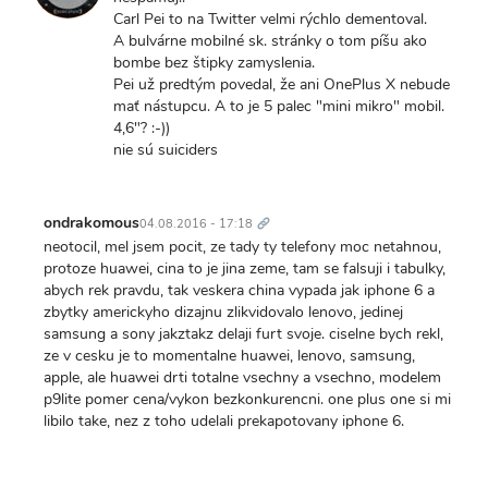
Carl Pei to na Twitter velmi rýchlo dementoval.
A bulvárne mobilné sk. stránky o tom píšu ako
bombe bez štipky zamyslenia.
Pei už predtým povedal, že ani OnePlus X nebude
mať nástupcu. A to je 5 palec "mini mikro" mobil.
4,6"? :-))
nie sú suiciders
Trvalý
odkaz
ondrakomous
04.08.2016 - 17:18
neotocil, mel jsem pocit, ze tady ty telefony moc netahnou,
protoze huawei, cina to je jina zeme, tam se falsuji i tabulky,
abych rek pravdu, tak veskera china vypada jak iphone 6 a
zbytky americkyho dizajnu zlikvidovalo lenovo, jedinej
samsung a sony jakztakz delaji furt svoje. ciselne bych rekl,
ze v cesku je to momentalne huawei, lenovo, samsung,
apple, ale huawei drti totalne vsechny a vsechno, modelem
p9lite pomer cena/vykon bezkonkurencni. one plus one si mi
libilo take, nez z toho udelali prekapotovany iphone 6.
Trvalý