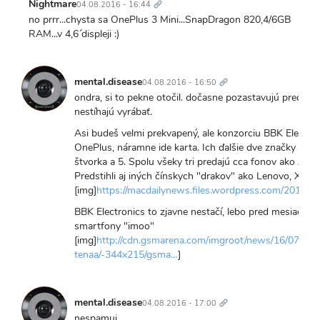
odkaz
Nightmare
04.08.2016 - 16:44
no prrr...chysta sa OnePlus 3 Mini...SnapDragon 820,4/6GB
RAM...v 4,6´ displeji :)
Trvalý
odkaz
mental.disease
04.08.2016 - 16:50
ondra, si to pekne otočil. dočasne pozastavujú predaj 
nestíhajú vyrábať.
Asi budeš velmi prekvapený, ale konzorciu BBK Electroni
OnePlus, náramne ide karta. Ich ďalšie dve značky Opp
štvorka a 5. Spolu všeky tri predajú cca fonov ako Appl
Predstihli aj iných čínskych "drakov" ako Lenovo, Xiaom
[img]
https://macdailynews.files.wordpress.com/2016
BBK Electronics to zjavne nestačí, lebo pred mesiacom z
smartfony "imoo"
[img]
http://cdn.gsmarena.com/imgroot/news/16/07/imo
tenaa/-344x215/gsma…
]
Trvalý
odkaz
mental.disease
04.08.2016 - 17:00
nespamuj..