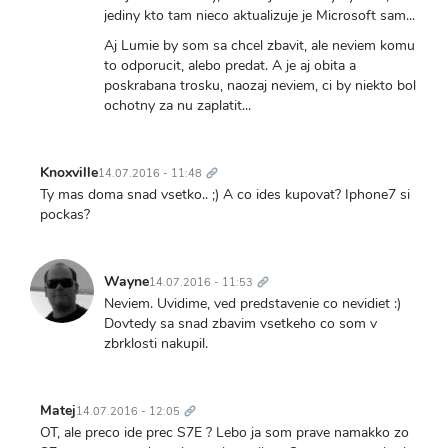
jediny kto tam nieco aktualizuje je Microsoft sam...
Aj Lumie by som sa chcel zbavit, ale neviem komu
to odporucit, alebo predat. A je aj obita a
poskrabana trosku, naozaj neviem, ci by niekto bol
ochotny za nu zaplatit...
Trvalý
odkaz
Knoxville
14.07.2016 - 11:48
Ty mas doma snad vsetko.. ;) A co ides kupovat? Iphone7 si
pockas?
Trvalý
odkaz
Wayne
14.07.2016 - 11:53
Neviem. Uvidime, ved predstavenie co nevidiet :)
Dovtedy sa snad zbavim vsetkeho co som v
zbrklosti nakupil.
Trvalý
odkaz
Matej
14.07.2016 - 12:05
OT, ale preco ide prec S7E ? Lebo ja som prave namakko zo