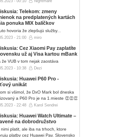
05.2023 - 00:10
Nightmare
iskusia: Telekom: zmeny
ienok na predplatených kartách
ršia ponuka MIX balíčkov
to hovoria že zlepšujú služby...
05.2023 - 21:00
miro
iskusia: Cez Xiaomi Pay zaplatíte
lovensku už aj Visa kartou mBank
 že VUB v tom nejak zaostáva
05.2023 - 10:38
Dezi
iskusia: Huawei P60 Pro -
eťový unikát
som si všimol, že DxO Mark bol dneska
lizovaný a P60 Pro je na 1.mieste 👏👏👏
05.2023 - 22:48
Karol Sendrei
iskusia: Huawei Watch Ultimate –
ravené na dobrodružstvo
nimi platit, ale iba na trhoch, ktore
ruju platby cez Huawei Pay. Slovensko