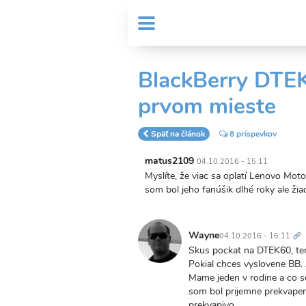
Skočiť
User
na
MENU
Sub
account
hlavný
Header
obsah
menu
menu
BlackBerry DTEK
prvom mieste
Späť na článok
8 príspevkov
matus2109
04.10.2016 - 15:11
Myslíte, že viac sa oplatí Lenovo Mo
som bol jeho fanúšik dlhé roky ale žiad
Tr
od
Wayne
04.10.2016 - 16:11
Skus pockat na DTEK60, ten 
Pokial chces vyslovene BB. 
Mame jeden v rodine a co s
som bol prijemne prekvapeny.
prekvapivo.