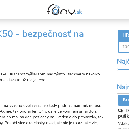
50 - bezpečnosť na
Hľa
Najč
to G4 Plus? Rozmýšľal som nad týmto Blackberry nakoľko
na sláva to už nie je teda...
Naj
valý
kaz
Ku
ma vykonu ovela viac, ale kedy pride ku nam nik netusi.
D
Ak nie, tak ono aj ten G4 plus je celkom fajn smartfon.
pušk
om ho mal na den pozicany na uvedenie do prevadzky, tak
 Posobi sice ako cinsky dzad, ale nie je to az take zle,
Vdaka