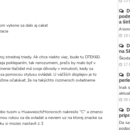
23.
D
podm
a ši
 tom vykone sa dalo aj cakat
A tomu
zacia
19.
D
na S
oj strednej triedy. Ak chce niekto viac, bude tu DTEK60.
Škoda
leja poklepaním, tak nerozumiem, prečo by malo byť v
17.
tnenie tlačidiel má svoje dôvody v minulosti, kedy sa
 sa pomocou stylusu ovládali. U väčších displejov je to
D
Nemôžme očakávať, že na takýchto rozmeroch ovladneme
perl
Inak 
aktua
09.
D
 alebo tusim u Huaweioch/Honoroch nakreslis "C" a zmensi
prip
dnou rukou sa da ovladat a neviem uz na ktorej znacke sa
Da sa 
ku si mozes nastavit z 3
podpo