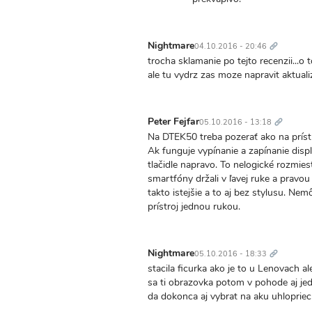
Trvalý
odkaz
Nightmare
04.10.2016 - 20:46
trocha sklamanie po tejto recenzii...o
ale tu vydrz zas moze napravit aktuali
Trvalý
odkaz
Peter Fejfar
05.10.2016 - 13:18
Na DTEK50 treba pozerať ako na prístr
Ak funguje vypínanie a zapínanie disp
tlačidle napravo. To nelogické rozmies
smartfóny držali v ľavej ruke a pravou
takto istejšie a to aj bez stylusu. 
prístroj jednou rukou.
Trvalý
odkaz
Nightmare
05.10.2016 - 18:33
stacila ficurka ako je to u Lenovach
sa ti obrazovka potom v pohode aj je
da dokonca aj vybrat na aku uhlopriec