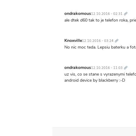
Trvalý
odkaz
ondrakomous
12.10.2016 - 02:31
ale dtek d60 tak to je telefon roka, pri
Trvalý
odkaz
Knoxville
12.10.2016 - 03:24
No nic moc teda. Lepsiu baterku a fota
Trvalý
odkaz
ondrakomous
12.10.2016 - 11:03
uz vis, co se stane s vyrazenymi tele
android device by blackberry :-D