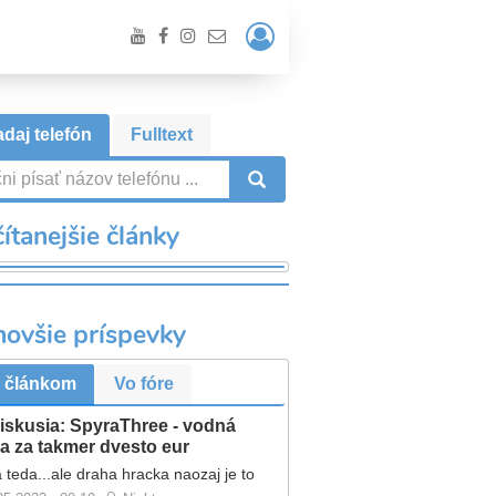
Prihlásiť
/
Registrácia
daj telefón
Fulltext
VYHĽADÁVANIE
ítanejšie články
novšie príspevky
 článkom
Vo fóre
iskusia: SpyraThree - vodná
a za takmer dvesto eur
 teda...ale draha hracka naozaj je to