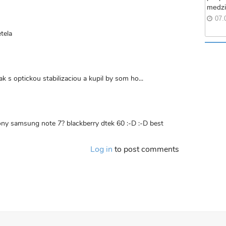
medzi
07.
etela
k s optickou stabilizaciou a kupil by som ho...
fony samsung note 7? blackberry dtek 60 :-D :-D best
Log in
to post comments