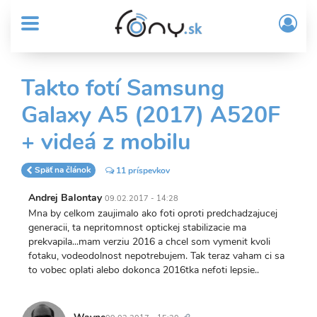
User
Skočiť
Prih
na
MENU
account
/
hlavný
Regi
menu
obsah
Sub
Takto fotí Samsung
Header
Galaxy A5 (2017) A520F
menu
+ videá z mobilu
Späť na článok
11 príspevkov
Andrej Balontay
09.02.2017 - 14:28
Mna by celkom zaujimalo ako foti oproti predchadzajucej
generacii, ta nepritomnost optickej stabilizacie ma
prekvapila...mam verziu 2016 a chcel som vymenit kvoli
fotaku, vodeodolnost nepotrebujem. Tak teraz vaham ci sa
to vobec oplati alebo dokonca 2016tka nefoti lepsie..
Trvalý
odkaz