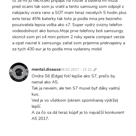
to ze mi ju nechcelo pripajat na router a bateria mi mizla
pred ocami tak som ju vratil a tento samsung som odpojil z
nabijacky vcera rano a SOT mam teraz necelych 5 hodin plus
este teraz 45% baterky tak toto je podla mna pre bezneho
pouzivatela lepsia volba ako s7. Super vydrz svizny telefon
vodeodolnost ako bonus.Moje prve telefony boli samsungy
skoncil som pri s4 mini potom 2 roky xperie compact verzie
a opat navrat k samsungu zatial som prijemne prekvapeny a
za tych 430 eur je to podla mna vydareny mobil
Trvalý
odkaz
mental.disease
09.02.2017 - 21:21
Ondra S6 (Edge) fotí lepšie ako S7, prečo by
nemal ako A5.
Tak ja neviem, ale ten S7 musel byť dáky vadný
kus.
Veď je vo všetkom (okrem spomínanej výdrže)
lepší.
A za čo sa dá teraz kúpiť je to najväčší konkurent
A5 2017.
Trvalý