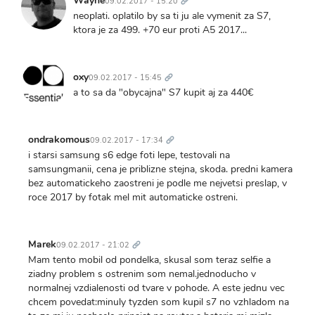
Wayne
09.02.2017 - 15:20
neoplati. oplatilo by sa ti ju ale vymenit za S7,
ktora je za 499. +70 eur proti A5 2017...
Trvalý
odkaz
oxy
09.02.2017 - 15:45
a to sa da "obycajna" S7 kupit aj za 440€
Trvalý
odkaz
ondrakomous
09.02.2017 - 17:34
i starsi samsung s6 edge foti lepe, testovali na
samsungmanii, cena je priblizne stejna, skoda. predni kamera
bez automatickeho zaostreni je podle me nejvetsi preslap, v
roce 2017 by fotak mel mit automaticke ostreni.
Trvalý
odkaz
Marek
09.02.2017 - 21:02
Mam tento mobil od pondelka, skusal som teraz selfie a
ziadny problem s ostrenim som nemal.jednoducho v
normalnej vzdialenosti od tvare v pohode. A este jednu vec
chcem povedat:minuly tyzden som kupil s7 no vzhladom na