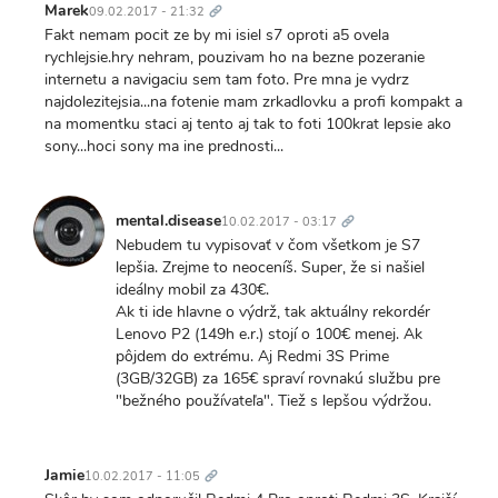
odkaz
Marek
09.02.2017 - 21:32
Fakt nemam pocit ze by mi isiel s7 oproti a5 ovela
rychlejsie.hry nehram, pouzivam ho na bezne pozeranie
internetu a navigaciu sem tam foto. Pre mna je vydrz
najdolezitejsia...na fotenie mam zrkadlovku a profi kompakt a
na momentku staci aj tento aj tak to foti 100krat lepsie ako
sony...hoci sony ma ine prednosti...
Trvalý
odkaz
mental.disease
10.02.2017 - 03:17
Nebudem tu vypisovať v čom všetkom je S7
lepšia. Zrejme to neoceníš. Super, že si našiel
ideálny mobil za 430€.
Ak ti ide hlavne o výdrž, tak aktuálny rekordér
Lenovo P2 (149h e.r.) stojí o 100€ menej. Ak
pôjdem do extrému. Aj Redmi 3S Prime
(3GB/32GB) za 165€ spraví rovnakú službu pre
"bežného používateľa". Tiež s lepšou výdržou.
Trvalý
odkaz
Jamie
10.02.2017 - 11:05