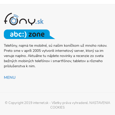
Telefóny, najmä tie mobilné, sú našim koníčkom už mnoho rokov.
O
Preto sme v apríli 2005 vytvorili internetový server, ktorý sa im
PROJEKTE
venuje naplno. Aktuálne tu nájdete novinky a recenzie zo sveta
FONY.SK
bežných mobiných telefónov i smartfónov, tabletov a rôzneho
príslušenstva k nim.
MENU
© Copyright 2019
internet.sk
- Všetky práva vyhradené.
NASTAVENIA
COOKIES