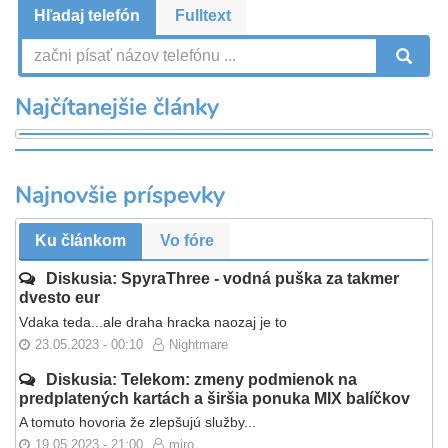
Hľadaj telefón
Fulltext
V
Najčítanejšie články
Najnovšie príspevky
Ku článkom
Vo fóre
Diskusia: SpyraThree - vodná puška za takmer
dvesto eur
Vdaka teda...ale draha hracka naozaj je to
23.05.2023 - 00:10
Nightmare
Diskusia: Telekom: zmeny podmienok na
predplatených kartách a širšia ponuka MIX balíčkov
A tomuto hovoria že zlepšujú služby...
19.05.2023 - 21:00
miro