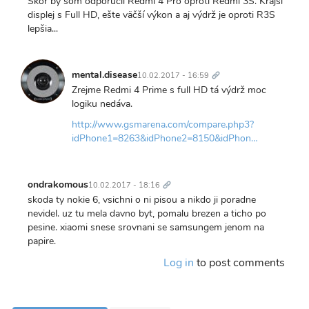
Skôr by som odporučil Redmi 4 Pro oproti Redmi 3S. Krajší
displej s Full HD, ešte väčší výkon a aj výdrž je oproti R3S
lepšia...
Trvalý
odkaz
mental.disease
10.02.2017 - 16:59
Zrejme Redmi 4 Prime s full HD tá výdrž moc
logiku nedáva.
http://www.gsmarena.com/compare.php3?
idPhone1=8263&idPhone2=8150&idPhon…
Trvalý
odkaz
ondrakomous
10.02.2017 - 18:16
skoda ty nokie 6, vsichni o ni pisou a nikdo ji poradne
nevidel. uz tu mela davno byt, pomalu brezen a ticho po
pesine. xiaomi snese srovnani se samsungem jenom na
papire.
Log in
to post comments