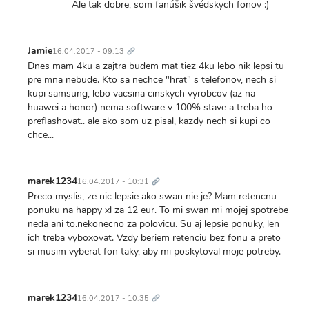
Ale tak dobre, som fanúšik švédskych fonov :)
Trvalý
odkaz
Jamie
16.04.2017 - 09:13
Dnes mam 4ku a zajtra budem mat tiez 4ku lebo nik lepsi tu
pre mna nebude. Kto sa nechce "hrat" s telefonov, nech si
kupi samsung, lebo vacsina cinskych vyrobcov (az na
huawei a honor) nema software v 100% stave a treba ho
preflashovat.. ale ako som uz pisal, kazdy nech si kupi co
chce...
Trvalý
odkaz
marek1234
16.04.2017 - 10:31
Preco myslis, ze nic lepsie ako swan nie je? Mam retencnu
ponuku na happy xl za 12 eur. To mi swan mi mojej spotrebe
neda ani to.nekonecno za polovicu. Su aj lepsie ponuky, len
ich treba vyboxovat. Vzdy beriem retenciu bez fonu a preto
si musim vyberat fon taky, aby mi poskytoval moje potreby.
Trvalý
odkaz
marek1234
16.04.2017 - 10:35