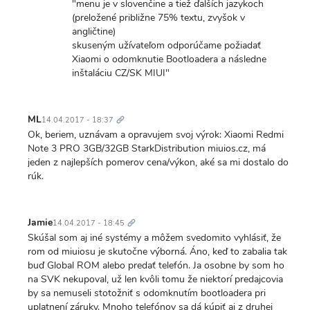
"menu je v slovenčine a tiež ďalších jazykoch
(preložené približne 75% textu, zvyšok v
angličtine)
skuseným užívateľom odporúčame požiadať
Xiaomi o odomknutie Bootloadera a následne
inštaláciu CZ/SK MIUI"
Trvalý
odkaz
ML
14.04.2017 - 18:37
Ok, beriem, uznávam a opravujem svoj výrok: Xiaomi Redmi
Note 3 PRO 3GB/32GB StarkDistribution miuios.cz, má
jeden z najlepších pomerov cena/výkon, aké sa mi dostalo do
rúk.
Trvalý
odkaz
Jamie
14.04.2017 - 18:45
Skúšal som aj iné systémy a môžem svedomito vyhlásiť, že
rom od miuiosu je skutočne výborná. Áno, keď to zabalia tak
buď Global ROM alebo predať telefón. Ja osobne by som ho
na SVK nekupoval, už len kvôli tomu že niektorí predajcovia
by sa nemuseli stotožniť s odomknutím bootloadera pri
uplatnení záruky. Mnoho telefónov sa dá kúpiť aj z druhej