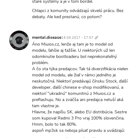
staré systémy a je v tom bordel.
Chlapci z komunity odvádzajú skvelú prácu. Bez
debaty. Ale keď prestanú, co potom?
Trvalý
odkaz
mental.disease
14.04.2017 - 17:57
Áno Miuios.cz, lenže aj tam je to model od
modelu, ľahšie aj ťažšie. U niektorých už len
odomknutie bootloaderu bol neprekonateľný
problém.
A čo sta týka predajcov. Tak tá diverzifikácia nielen
model od modelu, ale žiaľ v rámci jedného je
neskutočná. Niektorí predávajú čínsku Stock, ďalší
developer, ďalší chinese e-shop modifikovanú, a
niektorí "ukradnú" komunitnú z Miuios.cz a
preflashuju. No a zväčša ani predajca netuší aká
tam vlastne je.
Hlavne, že napíšu SK, alebo EU distribúcia. Sestre
som kupoval Redmi 3 Pro vraj 100% slovenčina.
Hmm, bolo to tak 80%.
aspoň mp3sk sa neboja písať pravdu a uvádzajú: