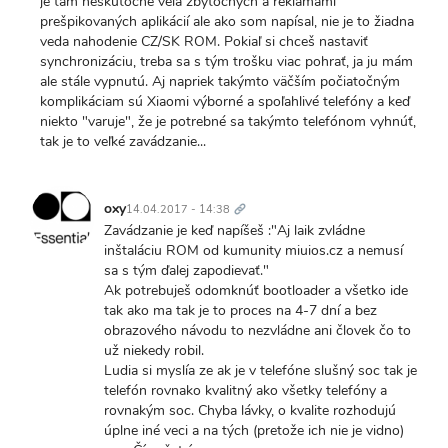
je tam neskutočné veľa zbytočných a reklamami
prešpikovaných aplikácií ale ako som napísal, nie je to žiadna
veda nahodenie CZ/SK ROM. Pokiaľ si chceš nastaviť
synchronizáciu, treba sa s tým trošku viac pohrať, ja ju mám
ale stále vypnutú. Aj napriek takýmto väčším počiatočným
komplikáciam sú Xiaomi výborné a spoľahlivé telefóny a keď
niekto "varuje", že je potrebné sa takýmto telefónom vyhnúť,
tak je to veľké zavádzanie...
Trvalý
odkaz
oxy
14.04.2017 - 14:38
Zavádzanie je keď napíšeš :"Aj laik zvládne
inštaláciu ROM od kumunity miuios.cz a nemusí
sa s tým ďalej zapodievať."
Ak potrebuješ odomknúť bootloader a všetko ide
tak ako ma tak je to proces na 4-7 dní a bez
obrazového návodu to nezvládne ani človek čo to
už niekedy robil.
Ludia si myslía ze ak je v telefóne slušný soc tak je
telefón rovnako kvalitný ako všetky telefóny a
rovnakým soc. Chyba lávky, o kvalite rozhodujú
úplne iné veci a na tých (pretože ich nie je vidno)