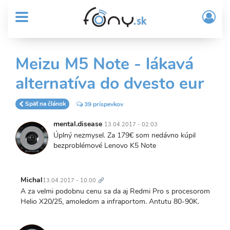
User
Skočiť
Prih
na
MENU
account
/
hlavný
Regi
menu
obsah
Sub
Meizu M5 Note - lákavá
Header
alternatíva do dvesto eur
menu
Späť na článok
39 príspevkov
mental.disease
13.04.2017 - 02:03
Úplný nezmysel. Za 179€ som nedávno kúpil
bezproblémové Lenovo K5 Note
Trvalý
odkaz
Michal
13.04.2017 - 10:00
A za velmi podobnu cenu sa da aj Redmi Pro s procesorom
Helio X20/25, amoledom a infraportom. Antutu 80-90K.
Trvalý