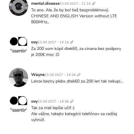
odkaz
mental.disease
13.04.2017 - 11:15
To ano. Ale, že by bol tiež bezproblémový.
CHINESE AND ENGLISH Version without LTE
800MHz..
Trvalý
odkaz
oxy
13.04.2017 - 14:16
Za 200 som kúpil dtek60, za cinana bez podpory
je 200€ moc :D
Trvalý
odkaz
Wayne
13.04.2017 - 14:34
Lenze bezny plebs dtek60 za 200 len tak nekupi...
Trvalý
odkaz
oxy
13.04.2017 - 14:36
Tak sa mali lepšie učiť :)
Ale vážne, takejto kategórii telefónov sa radšej
vyhnúť.