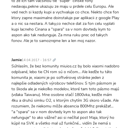
to ze ich tam vacsinou tie "super" cinske fony
nedavaju,pekne ukazuju ze maju u prdele celu Europu. Ale
ved nech si kazdy kupi a vychvaluje co chce. Niekto chce fon
ktory zapne maximalne doinstaluje par aplikacii z google Play
a o nic sa nestara. A taky,co nechce dat za fon celu vyplati
kupi lacneho Cinana a "spara" sa v nom dovtedy kym to
aspon ako tak nedunguje. Za mna ruku prec od takych
fonov. Ale je to samozrejme len a len moj nazor.
Trvalý
odkaz
Jamie
14.04.2017 - 16:57
Súhlasím, že bez komunity miuios.cz by bolo xiaomi nadobro
odpísané, lebo tie CN rom sú o ničom... Ale keďže tu táto
komunita je, xiaomi je po softvérovej stránke jeden z
najlepšie odladených výrobcov telefónov. S tým pásmom je
to škoda ale je niekoľko modelov, ktoré tam toto pásmo majú
(vďaka Taiwanu). Mne osobne stačí 1800vka, keďže mám
4ku a druhú simku O2, s ktorým chytím 3G skoro všade. Ale
rozumiem, že niekomu môže absencia 800Mhz prekážať...
"a "spara" sa v nom dovtedy kym to aspon ako tak
nefunguje" to ako vážne? asi si nečítal post Maja, ktorý ho
kúpil na SVK a všetko mal už funkčné... vidím že nemá s