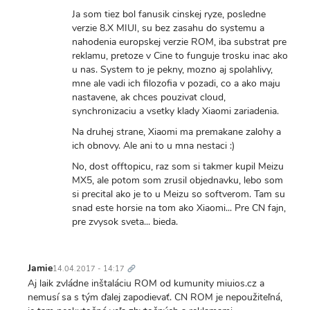
Ja som tiez bol fanusik cinskej ryze, posledne
verzie 8.X MIUI, su bez zasahu do systemu a
nahodenia europskej verzie ROM, iba substrat pre
reklamu, pretoze v Cine to funguje trosku inac ako
u nas. System to je pekny, mozno aj spolahlivy,
mne ale vadi ich filozofia v pozadi, co a ako maju
nastavene, ak chces pouzivat cloud,
synchronizaciu a vsetky klady Xiaomi zariadenia.
Na druhej strane, Xiaomi ma premakane zalohy a
ich obnovy. Ale ani to u mna nestaci :)
No, dost offtopicu, raz som si takmer kupil Meizu
MX5, ale potom som zrusil objednavku, lebo som
si precital ako je to u Meizu so softverom. Tam su
snad este horsie na tom ako Xiaomi... Pre CN fajn,
pre zvysok sveta... bieda.
Trvalý
odkaz
Jamie
14.04.2017 - 14:17
Aj laik zvládne inštaláciu ROM od kumunity miuios.cz a
nemusí sa s tým ďalej zapodievať. CN ROM je nepoužiteľná,