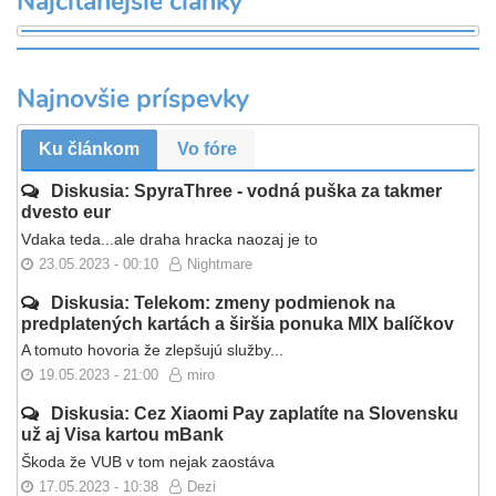
Najčítanejšie články
Najnovšie príspevky
Ku článkom
Vo fóre
Diskusia: SpyraThree - vodná puška za takmer
dvesto eur
Vdaka teda...ale draha hracka naozaj je to
23.05.2023 - 00:10
Nightmare
Diskusia: Telekom: zmeny podmienok na
predplatených kartách a širšia ponuka MIX balíčkov
A tomuto hovoria že zlepšujú služby...
19.05.2023 - 21:00
miro
Diskusia: Cez Xiaomi Pay zaplatíte na Slovensku
už aj Visa kartou mBank
Škoda že VUB v tom nejak zaostáva
17.05.2023 - 10:38
Dezi