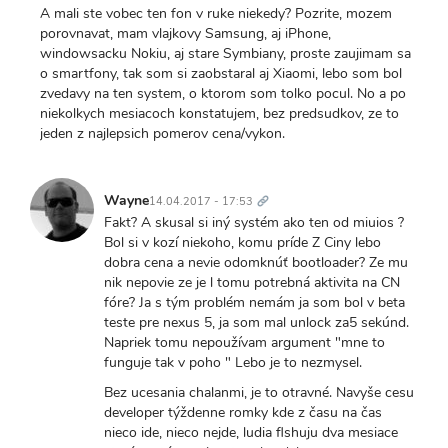
A mali ste vobec ten fon v ruke niekedy? Pozrite, mozem
porovnavat, mam vlajkovy Samsung, aj iPhone,
windowsacku Nokiu, aj stare Symbiany, proste zaujimam sa
o smartfony, tak som si zaobstaral aj Xiaomi, lebo som bol
zvedavy na ten system, o ktorom som tolko pocul. No a po
niekolkych mesiacoch konstatujem, bez predsudkov, ze to
jeden z najlepsich pomerov cena/vykon.
Trvalý
odkaz
Wayne
14.04.2017 - 17:53
Fakt? A skusal si iný systém ako ten od miuios ?
Bol si v kozí niekoho, komu príde Z Ciny lebo
dobra cena a nevie odomknúť bootloader? Ze mu
nik nepovie ze je l tomu potrebná aktivita na CN
fóre? Ja s tým problém nemám ja som bol v beta
teste pre nexus 5, ja som mal unlock za5 sekúnd.
Napriek tomu nepoužívam argument "mne to
funguje tak v poho " Lebo je to nezmysel.
Bez ucesania chalanmi, je to otravné. Navyše cesu
developer týždenne romky kde z času na čas
nieco ide, nieco nejde, ludia flshuju dva mesiace