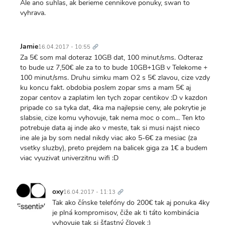
Ale ano suhlas, ak berieme cennikove ponuky, swan to
vyhrava.
Trvalý
odkaz
Jamie
16.04.2017 - 10:55
Za 5€ som mal doteraz 10GB dat, 100 minut/sms. Odteraz
to bude uz 7,50€ ale za to to bude 10GB+1GB v Telekome +
100 minut/sms. Druhu simku mam O2 s 5€ zlavou, cize vzdy
ku koncu fakt. obdobia poslem zopar sms a mam 5€ aj
zopar centov a zaplatim len tych zopar centikov :D v kazdon
pripade co sa tyka dat, 4ka ma najlepsie ceny, ale pokrytie je
slabsie, cize komu vyhovuje, tak nema moc o com... Ten kto
potrebuje data aj inde ako v meste, tak si musi najst nieco
ine ale ja by som nedal nikdy viac ako 5-6€ za mesiac (za
vsetky sluzby), preto prejdem na balicek giga za 1€ a budem
viac vyuzivat univerzitnu wifi :D
Trvalý
odkaz
oxy
16.04.2017 - 11:13
Tak ako čínske telefóny do 200€ tak aj ponuka 4ky
je plná kompromisov, čiže ak ti táto kombinácia
vyhovuje tak si šťastný človek :)