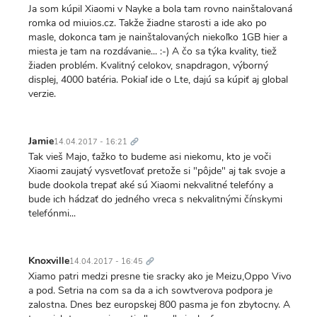
Ja som kúpil Xiaomi v Nayke a bola tam rovno nainštalovaná
romka od miuios.cz. Takže žiadne starosti a ide ako po
masle, dokonca tam je nainštalovaných niekoľko 1GB hier a
miesta je tam na rozdávanie... :-) A čo sa týka kvality, tiež
žiaden problém. Kvalitný celokov, snapdragon, výborný
displej, 4000 batéria. Pokiaľ ide o Lte, dajú sa kúpiť aj global
verzie.
Trvalý
odkaz
Jamie
14.04.2017 - 16:21
Tak vieš Majo, ťažko to budeme asi niekomu, kto je voči
Xiaomi zaujatý vysvetľovať pretože si "pôjde" aj tak svoje a
bude dookola trepať aké sú Xiaomi nekvalitné telefóny a
bude ich hádzať do jedného vreca s nekvalitnými čínskymi
telefónmi...
Trvalý
odkaz
Knoxville
14.04.2017 - 16:45
Xiamo patri medzi presne tie sracky ako je Meizu,Oppo Vivo
a pod. Setria na com sa da a ich sowtverova podpora je
zalostna. Dnes bez europskej 800 pasma je fon zbytocny. A