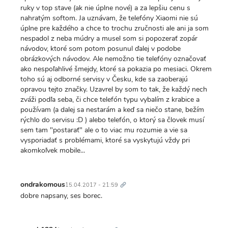
ruky v top stave (ak nie úplne nové) a za lepšiu cenu s
nahratým softom. Ja uznávam, že telefóny Xiaomi nie sú
úplne pre každého a chce to trochu zručnosti ale ani ja som
nespadol z neba múdry a musel som si popozerať zopár
návodov, ktoré som potom posunul ďalej v podobe
obrázkových návodov. Ale nemožno tie telefóny označovať
ako nespoľahlivé šmejdy, ktoré sa pokazia po mesiaci. Okrem
toho sú aj odborné servisy v Česku, kde sa zaoberajú
opravou tejto značky. Uzavrel by som to tak, že každý nech
zváži podľa seba, či chce telefón typu vybalím z krabice a
používam (a dalej sa nestarám a keď sa niečo stane, bežím
rýchlo do servisu :D ) alebo telefón, o ktorý sa človek musí
sem tam "postarať" ale o to viac mu rozumie a vie sa
vysporiadať s problémami, ktoré sa vyskytujú vždy pri
akomkoľvek mobile...
Trvalý
odkaz
ondrakomous
15.04.2017 - 21:59
dobre napsany, ses borec.
Trvalý