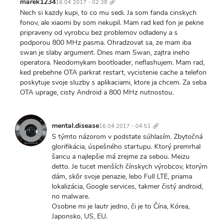
odkaz
marek1234
16.04.2017 - 02:38
Nech si kazdy kupi, to co mu sedi. Ja som fanda cinskych
fonov, ale xiaomi by som nekupil. Mam rad ked fon je pekne
pripraveny od vyrobcu bez problemov odladeny a s
podporou 800 MHz pasma. Ohradzovat sa, ze mam iba
swan je slaby argument. Dnes mam Swan, zajtra ineho
operatora. Neodomykam bootloader, neflashujem. Mam rad,
ked prebehne OTA parkrat restart, vycistenie cache a telefon
poskytuje svoje sluzby s aplikaciami, ktore ja chcem. Za seba
OTA uprage, cisty Android a 800 MHz nutnostou.
Trvalý
odkaz
mental.disease
16.04.2017 - 04:51
S týmto názorom v podstate súhlasím. Zbytočná
glorifikácia, úspešného startupu. Ktorý premrhal
šancu a najlepšie má zrejme za sebou. Meizu
detto. Je tucet menších čínskych výrobcov, ktorým
dám, skôr svoje penazie, lebo Full LTE, priama
lokalizácia, Google services, takmer čistý android,
no malware.
Osobne mi je lautr jedno, či je to Čína, Kórea,
Japonsko, US, EU.