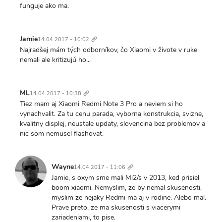
funguje ako ma.
Trvalý
odkaz
Jamie
14.04.2017 - 10:02
Najradšej mám tých odborníkov, čo Xiaomi v živote v ruke
nemali ale kritizujú ho...
Trvalý
odkaz
ML
14.04.2017 - 10:38
Tiez mam aj Xiaomi Redmi Note 3 Pro a neviem si ho
vynachvalit. Za tu cenu parada, vyborna konstrukcia, svizne,
kvalitny displej, neustale updaty, slovencina bez problemov a
nic som nemusel flashovat.
Trvalý
odkaz
Wayne
14.04.2017 - 11:06
Jamie, s oxym sme mali Mi2/s v 2013, ked prisiel
boom xiaomi. Nemyslim, ze by nemal skusenosti,
myslim ze nejaky Redmi ma aj v rodine. Alebo mal.
Prave preto, ze ma skusenosti s viacerymi
zariadeniami, to pise.