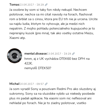
Trvalý
odkaz
Tomas
13.04.2017 - 18:29
Ja osobne by som si taky fon nikdy nekupil. Nechcem
polotovar, nechce sa mi citat navody na forach, flashovat
rom a brblat sa s cinou, ktora pre EU trh nie je urcena. Urcite
sa najdu ludia, ktotym to vyhovuje, ale ja medzi nich
nepatrim. Z mojho pohladu potencialneho kupujuceho je to
neprerajny kusok (pre mna), tak ako vsetky ostatne Meizu,
Xiaomi atp.
Trvalý
odkaz
mental.disease
13.04.2017 - 19:29
hmm, aj z UK vychádza DTEK60 bez DPH na
422€.
nemyslíš DTEK50?
Trvalý
odkaz
Michal
14.04.2017 - 09:57
Ja som vyradil Sony a pouzivam Redmi Pro ako sluzobny aj
sukromny. Sony sa na sluzobke vybilo uz niekedy poobede
plus mi padali aplikacie. Na xiaomi som nic neflesoval ani
nehladal po forach. Nie je to ziadny polotovar, vsetko