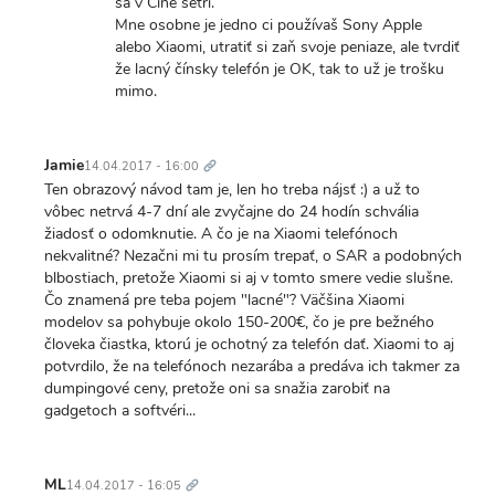
sa v Číne šetrí.
Mne osobne je jedno ci používaš Sony Apple
alebo Xiaomi, utratiť si zaň svoje peniaze, ale tvrdiť
že lacný čínsky telefón je OK, tak to už je trošku
mimo.
Trvalý
odkaz
Jamie
14.04.2017 - 16:00
Ten obrazový návod tam je, len ho treba nájsť :) a už to
vôbec netrvá 4-7 dní ale zvyčajne do 24 hodín schvália
žiadosť o odomknutie. A čo je na Xiaomi telefónoch
nekvalitné? Nezačni mi tu prosím trepať, o SAR a podobných
blbostiach, pretože Xiaomi si aj v tomto smere vedie slušne.
Čo znamená pre teba pojem "lacné"? Väčšina Xiaomi
modelov sa pohybuje okolo 150-200€, čo je pre bežného
človeka čiastka, ktorú je ochotný za telefón dať. Xiaomi to aj
potvrdilo, že na telefónoch nezarába a predáva ich takmer za
dumpingové ceny, pretože oni sa snažia zarobiť na
gadgetoch a softvéri...
Trvalý
odkaz
ML
14.04.2017 - 16:05