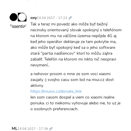
Trvalý
odkaz
oxy
14.04.2017 - 17:23
Tak a teraz mi povedz ako môže byť bežný
necinsky orientovaný slovak spokojný s telefónom
na ktorom mu na väčšine územia nepôjde 4G aj
keď jeho operátor deklaruje ze tam pokrytie ma,
ako môže byť spokojný keď sa o jeho software
stará "partia nadšencov" ktorí to môžu zajtra
zabaliť. Telefón na ktorom mi nikto nič neopravi
nevymení..
a nehovor prosim o mne ze som voci xiaomi
zaujaty :) svojho casu som bol na miui.cz dost
aktivny
https://miuios.cz/donate_link
len som casom dospel a viem co xiaomi realne
ponuka. ci to niekomu vyhovuje alebo nie, to uz je
o osobnych preferenciach.
Trvalý
odkaz
ML
14.04.2017 - 17:39