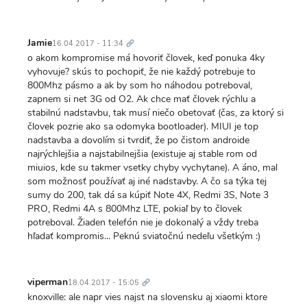
Trvalý
odkaz
Jamie
16.04.2017 - 11:34
o akom kompromise má hovoriť človek, keď ponuka 4ky
vyhovuje? skús to pochopiť, že nie každý potrebuje to
800Mhz pásmo a ak by som ho náhodou potreboval,
zapnem si net 3G od O2. Ak chce mať človek rýchlu a
stabilnú nadstavbu, tak musí niečo obetovať (čas, za ktorý si
človek pozrie ako sa odomyka bootloader). MIUI je top
nadstavba a dovolím si tvrdiť, že po čistom androide
najrýchlejšia a najstabilnejšia (existuje aj stable rom od
miuios, kde su takmer vsetky chyby vychytane). A áno, mal
som možnosť používať aj iné nadstavby. A čo sa týka tej
sumy do 200, tak dá sa kúpiť Note 4X, Redmi 3S, Note 3
PRO, Redmi 4A s 800Mhz LTE, pokiaľ by to človek
potreboval. Žiaden telefón nie je dokonalý a vždy treba
hľadať kompromis... Peknú sviatočnú nedeľu všetkým :)
Trvalý
odkaz
viperman
18.04.2017 - 15:05
knoxville: ale napr vies najst na slovensku aj xiaomi ktore