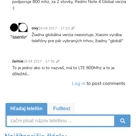
podporuje 800 mhz, za 2 stovky, Redmi Note 4 Global verzia
:)
Trvalý
odkaz
oxy
18.04.2017 - 17:23
Žiadna globálna verzia neexistuje. Xiaomi vyrába
telefóny pre pár vybraných trhov, žiadny "globál"
Trvalý
odkaz
Jamie
18.04.2017 - 17:35
To je jedno ako si to nazveš, má to LTE 800Mhz a to je
dôležité...
Log in
to post comments
Hľadaj telefón
Fulltext
V