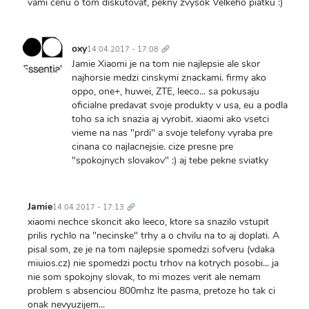
vami cenu o tom diskutovať, pekný zvyšok Veľkého piatku :)
Trvalý
odkaz
oxy
14.04.2017 - 17:08
Jamie Xiaomi je na tom nie najlepsie ale skor
najhorsie medzi cinskymi znackami. firmy ako
oppo, one+, huwei, ZTE, leeco... sa pokusaju
oficialne predavat svoje produkty v usa, eu a podla
toho sa ich snazia aj vyrobit. xiaomi ako vsetci
vieme na nas "prdi" a svoje telefony vyraba pre
cinana co najlacnejsie. cize presne pre
"spokojnych slovakov" :) aj tebe pekne sviatky
Trvalý
odkaz
Jamie
14.04.2017 - 17:13
xiaomi nechce skoncit ako leeco, ktore sa snazilo vstupit
prilis rychlo na "necinske" trhy a o chvilu na to aj doplati. A
pisal som, ze je na tom najlepsie spomedzi sofveru (vdaka
miuios.cz) nie spomedzi poctu trhov na kotrych posobi... ja
nie som spokojny slovak, to mi mozes verit ale nemam
problem s absenciou 800mhz lte pasma, pretoze ho tak ci
onak nevyuzijem...