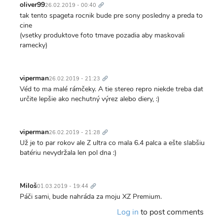
odkaz
oliver99
26.02.2019 - 00:40
tak tento spageta rocnik bude pre sony posledny a preda to
cine
(vsetky produktove foto tmave pozadia aby maskovali
ramecky)
Trvalý
odkaz
viperman
26.02.2019 - 21:23
Véd to ma malé rámčeky. A tie stereo repro niekde treba dat
určite lepšie ako nechutný výrez alebo diery, :)
Trvalý
odkaz
viperman
26.02.2019 - 21:28
Už je to par rokov ale Z ultra co mala 6.4 palca a ešte slabšiu
batériu nevydržala len pol dna :)
Trvalý
odkaz
Miloš
01.03.2019 - 19:44
Páči sami, bude nahráda za moju XZ Premium.
Log in
to post comments