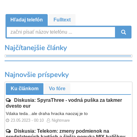
Hľadaj telefón
Fulltext
V
Najčítanejšie články
Najnovšie príspevky
Ku článkom
Vo fóre
Diskusia: SpyraThree - vodná puška za takmer
dvesto eur
Vdaka teda...ale draha hracka naozaj je to
23.05.2023 - 00:10
Nightmare
Diskusia: Telekom: zmeny podmienok na
predplatených kartách a širšia ponuka MIX balíčkov