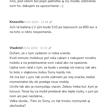
Ano, pod sklom bol popri jednotke aj iny model, odstranila
som ho. dakujem za upozornenie. :-)
Trvalý
odkaz
Knoxville
25.02.2019 - 13:28
Ach tá batéria.:( V júni bude S10 po bazosoch za 600 eur a
na toto si nikto nespomenie..
Trvalý
odkaz
Vladimír
25.02.2019 - 13:31
Dufam, ze s tym vydanim si robia srandu.
Kvoli tomuto mobiluuz pol roka cakam s nakupom noveho
mobilu a na predstavenie som cakal ako na spasenie.
Uplne som ratal s tym, ze bude v predaji od marca, tak ako
to bolo s vlajkovou lodou Sony kazdy rok.
Ak ma byt v juni, tak urcite siahnem po inej znacke, kedze
momentalne idu do predaja nove mobily.
Urcite tak ako ja rozmyslaju viaceri. Zelezo treba kut, kym je
horuce. Teraz by sa mobil predaval ako teple rozky, v juni po
nom ani pes nestekne...
Velka skoda... Pani zo Sony, co tak trosku rozmyslat aj
obchodne?