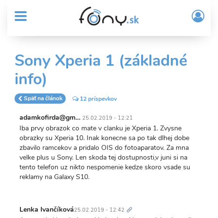
User
Skočiť
Prih
na
MENU
account
/
hlavný
Regi
menu
obsah
Sub
Sony Xperia 1 (základné
Header
info)
menu
Späť na článok
12 príspevkov
adamkofirda@gm…
25.02.2019 - 12:21
Iba prvy obrazok co mate v clanku je Xperia 1. Zvysne
obrazky su Xperia 10. Inak konecne sa po tak dlhej dobe
zbavilo ramcekov a pridalo OIS do fotoaparatov. Za mna
velke plus u Sony. Len skoda tej dostupnosti,v juni si na
tento telefon uz nikto nespomenie kedze skoro vsade su
reklamy na Galaxy S10.
Trvalý
odkaz
Lenka Ivančíková
25.02.2019 - 12:42