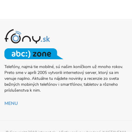
Telefóny, najmä tie mobilné, sú našim koníčkom už mnoho rokov.
O
Preto sme v apríli 2005 vytvorili internetový server, ktorý sa im
PROJEKTE
venuje naplno. Aktuálne tu nájdete novinky a recenzie zo sveta
FONY.SK
bežných mobiných telefónov i smartfónov, tabletov a rôzneho
príslušenstva k nim.
MENU