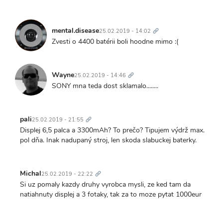
Trvalý
odkaz
mental.disease
25.02.2019 - 14:02
Zvesti o 4400 batérii boli hoodne mimo :(
Trvalý
odkaz
Wayne
25.02.2019 - 14:46
SONY mna teda dost sklamalo........
Trvalý
odkaz
pali
25.02.2019 - 21:55
Displej 6,5 palca a 3300mAh? To prečo? Tipujem výdrž max.
pol dňa. Inak nadupaný stroj, len skoda slabuckej baterky.
Trvalý
odkaz
Michal
25.02.2019 - 22:22
Si uz pomaly kazdy druhy vyrobca mysli, ze ked tam da
natiahnuty displej a 3 fotaky, tak za to moze pytat 1000eur
Trvalý