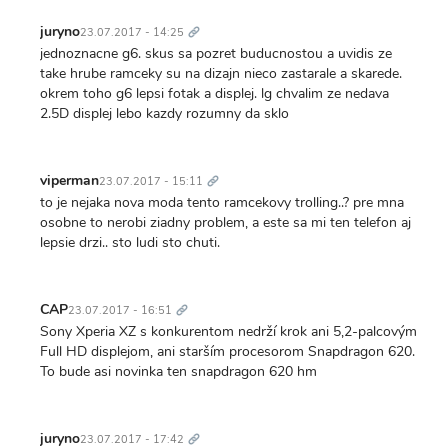
Trvalý
odkaz
juryno
23.07.2017 - 14:25
jednoznacne g6. skus sa pozret buducnostou a uvidis ze
take hrube ramceky su na dizajn nieco zastarale a skarede.
okrem toho g6 lepsi fotak a displej. lg chvalim ze nedava
2.5D displej lebo kazdy rozumny da sklo
Trvalý
odkaz
viperman
23.07.2017 - 15:11
to je nejaka nova moda tento ramcekovy trolling..? pre mna
osobne to nerobi ziadny problem, a este sa mi ten telefon aj
lepsie drzi.. sto ludi sto chuti.
Trvalý
odkaz
CAP
23.07.2017 - 16:51
Sony Xperia XZ s konkurentom nedrží krok ani 5,2-palcovým
Full HD displejom, ani starším procesorom Snapdragon 620.
To bude asi novinka ten snapdragon 620 hm
Trvalý
odkaz
juryno
23.07.2017 - 17:42