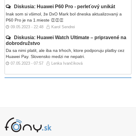
Diskusia: Huawei P60 Pro - perleťový unikát
Inak som si všimol, že DxO Mark bol dneska aktualizovaný a
P60 Pro je na 1.mieste 👏👏👏
09.05.2023 - 22:48
Karol Sendrei
Diskusia: Huawei Watch Ultimate – pripravené na
dobrodružstvo
Da sa nimi platit, ale iba na trhoch, ktore podporuju platby cez
Huawei Pay. Slovensko medzi ne nepatri.
07.05.2023 - 07:57
Lenka Ivančíková