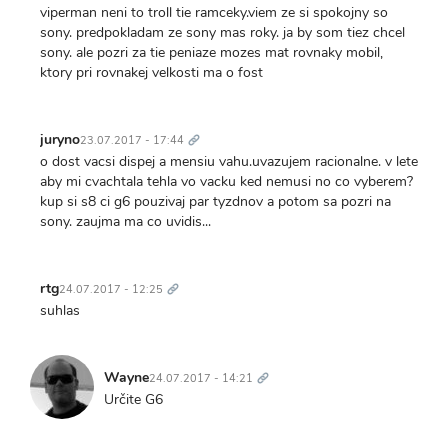
viperman neni to troll tie ramceky.viem ze si spokojny so
sony. predpokladam ze sony mas roky. ja by som tiez chcel
sony. ale pozri za tie peniaze mozes mat rovnaky mobil,
ktory pri rovnakej velkosti ma o fost
Trvalý
odkaz
juryno
23.07.2017 - 17:44
o dost vacsi dispej a mensiu vahu.uvazujem racionalne. v lete
aby mi cvachtala tehla vo vacku ked nemusi no co vyberem?
kup si s8 ci g6 pouzivaj par tyzdnov a potom sa pozri na
sony. zaujma ma co uvidis...
Trvalý
odkaz
rtg
24.07.2017 - 12:25
suhlas
Trvalý
odkaz
Wayne
24.07.2017 - 14:21
Určite G6