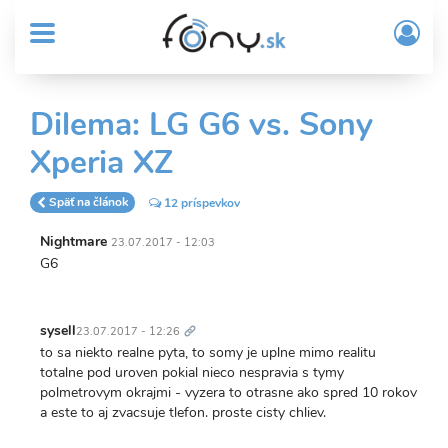
User
Skočiť
Prih
na
MENU
account
/
hlavný
Regi
menu
obsah
Sub
Dilema: LG G6 vs. Sony
Header
Xperia XZ
menu
Späť na článok
12 príspevkov
Nightmare
23.07.2017 - 12:03
G6
Trvalý
odkaz
sysell
23.07.2017 - 12:26
to sa niekto realne pyta, to somy je uplne mimo realitu
totalne pod uroven pokial nieco nespravia s tymy
polmetrovym okrajmi - vyzera to otrasne ako spred 10 rokov
a este to aj zvacsuje tlefon. proste cisty chliev.