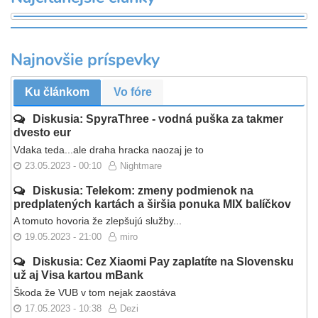
Najnovšie príspevky
Ku článkom
Vo fóre
Diskusia: SpyraThree - vodná puška za takmer
dvesto eur
Vdaka teda...ale draha hracka naozaj je to
23.05.2023 - 00:10
Nightmare
Diskusia: Telekom: zmeny podmienok na
predplatených kartách a širšia ponuka MIX balíčkov
A tomuto hovoria že zlepšujú služby...
19.05.2023 - 21:00
miro
Diskusia: Cez Xiaomi Pay zaplatíte na Slovensku
už aj Visa kartou mBank
Škoda že VUB v tom nejak zaostáva
17.05.2023 - 10:38
Dezi