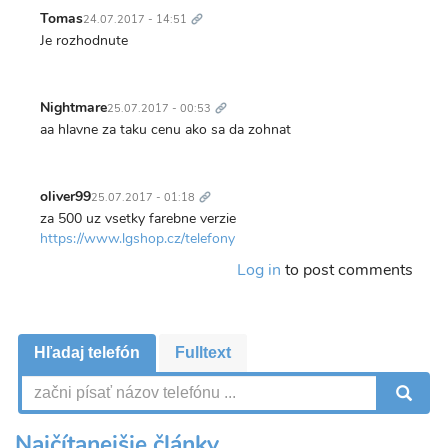
Trvalý
odkaz
Tomas
24.07.2017 - 14:51
Je rozhodnute
Trvalý
odkaz
Nightmare
25.07.2017 - 00:53
aa hlavne za taku cenu ako sa da zohnat
Trvalý
odkaz
oliver99
25.07.2017 - 01:18
za 500 uz vsetky farebne verzie
https://www.lgshop.cz/telefony
Log in
to post comments
Hľadaj telefón
Fulltext
V
Najčítanejšie články