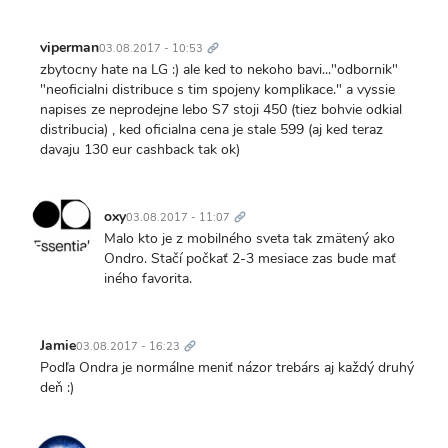
Trvalý
odkaz
viperman
03.08.2017 - 10:53
zbytocny hate na LG :) ale ked to nekoho bavi..."odbornik"
"neoficialni distribuce s tim spojeny komplikace." a vyssie
napises ze neprodejne lebo S7 stoji 450 (tiez bohvie odkial
distribucia) , ked oficialna cena je stale 599 (aj ked teraz
davaju 130 eur cashback tak ok)
Trvalý
odkaz
oxy
03.08.2017 - 11:07
Malo kto je z mobilného sveta tak zmätený ako
Ondro. Stačí počkať 2-3 mesiace zas bude mať
iného favorita.
Trvalý
odkaz
Jamie
03.08.2017 - 16:23
Podľa Ondra je normálne meniť názor trebárs aj každý druhý
deň :)
Trvalý