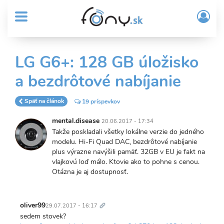
User
Skočiť
Prih
na
MENU
account
/
hlavný
Regi
menu
obsah
Sub
LG G6+: 128 GB úložisko
Header
a bezdrôtové nabíjanie
menu
Späť na článok
19 príspevkov
mental.disease
20.06.2017 - 17:34
Takže poskladali všetky lokálne verzie do jedného
modelu. Hi-Fi Quad DAC, bezdrôtové nabíjanie
plus výrazne navýšili pamäť. 32GB v EU je fakt na
vlajkovú loď málo. Ktovie ako to pohne s cenou.
Otázna je aj dostupnosť.
Trvalý
odkaz
oliver99
29.07.2017 - 16:17
sedem stovek?