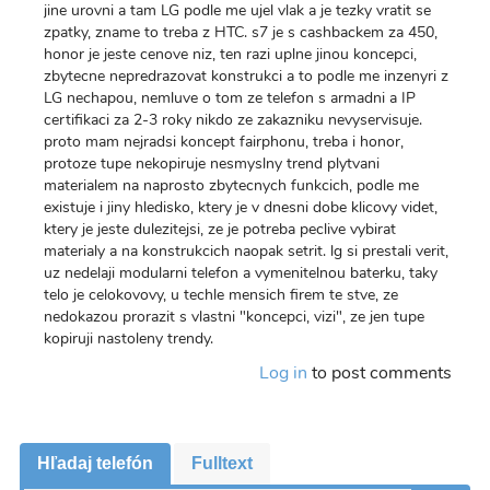
jine urovni a tam LG podle me ujel vlak a je tezky vratit se
zpatky, zname to treba z HTC. s7 je s cashbackem za 450,
honor je jeste cenove niz, ten razi uplne jinou koncepci,
zbytecne nepredrazovat konstrukci a to podle me inzenyri z
LG nechapou, nemluve o tom ze telefon s armadni a IP
certifikaci za 2-3 roky nikdo ze zakazniku nevyservisuje.
proto mam nejradsi koncept fairphonu, treba i honor,
protoze tupe nekopiruje nesmyslny trend plytvani
materialem na naprosto zbytecnych funkcich, podle me
existuje i jiny hledisko, ktery je v dnesni dobe klicovy videt,
ktery je jeste dulezitejsi, ze je potreba peclive vybirat
materialy a na konstrukcich naopak setrit. lg si prestali verit,
uz nedelaji modularni telefon a vymenitelnou baterku, taky
telo je celokovovy, u techle mensich firem te stve, ze
nedokazou prorazit s vlastni "koncepci, vizi", ze jen tupe
kopiruji nastoleny trendy.
Log in
to post comments
Hľadaj telefón
Fulltext