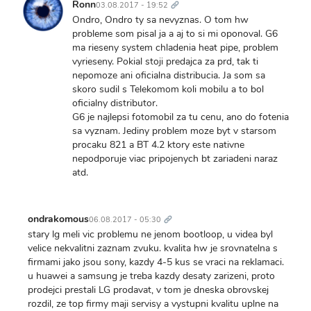
odkaz
Ronn
03.08.2017 - 19:52
Ondro, Ondro ty sa nevyznas. O tom hw
probleme som pisal ja a aj to si mi oponoval. G6
ma rieseny system chladenia heat pipe, problem
vyrieseny. Pokial stoji predajca za prd, tak ti
nepomoze ani oficialna distribucia. Ja som sa
skoro sudil s Telekomom koli mobilu a to bol
oficialny distributor.
G6 je najlepsi fotomobil za tu cenu, ano do fotenia
sa vyznam. Jediny problem moze byt v starsom
procaku 821 a BT 4.2 ktory este nativne
nepodporuje viac pripojenych bt zariadeni naraz
atd.
Trvalý
odkaz
ondrakomous
06.08.2017 - 05:30
stary lg meli vic problemu ne jenom bootloop, u videa byl
velice nekvalitni zaznam zvuku. kvalita hw je srovnatelna s
firmami jako jsou sony, kazdy 4-5 kus se vraci na reklamaci.
u huawei a samsung je treba kazdy desaty zarizeni, proto
prodejci prestali LG prodavat, v tom je dneska obrovskej
rozdil, ze top firmy maji servisy a vystupni kvalitu uplne na