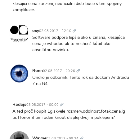
klesajici cena zarizeni, neoficialni distribuce s tim spojeny
komplikace.
Trvalý
odkaz
oxy
02.08.2017 - 12:10
Software podpora lepšia ako u cinana, klesajúca
cena je vyhodou ak to nechceš kúpiť ako
absolútnu novinku.
Trvalý
odkaz
Ronn
02.08.2017 - 20:26
Ondro je odbornik. Tento rok sa dockam Androidu
7 na G4
Trvalý
odkaz
Radajs
03.08.2017 - 00:00
A ted proč koupit Lg,skvele rozmery,odolnost,fotak,cena,lg
ui. Honor 9 umi odemknout displej dvojim poklepem?
Trvalý
odkaz
Wayne
03.08.2017 - 09:24