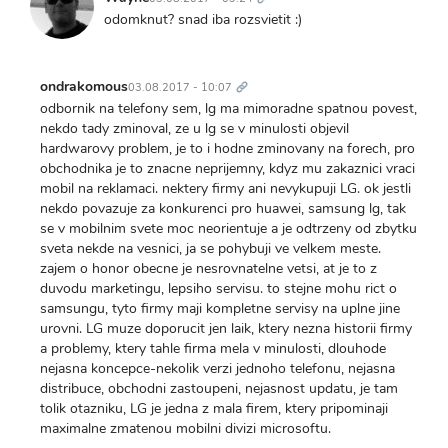
odomknut? snad iba rozsvietit :)
Trvalý
odkaz
ondrakomous
03.08.2017 - 10:07
odbornik na telefony sem, lg ma mimoradne spatnou povest,
nekdo tady zminoval, ze u lg se v minulosti objevil
hardwarovy problem, je to i hodne zminovany na forech, pro
obchodnika je to znacne neprijemny, kdyz mu zakaznici vraci
mobil na reklamaci. nektery firmy ani nevykupuji LG. ok jestli
nekdo povazuje za konkurenci pro huawei, samsung lg, tak
se v mobilnim svete moc neorientuje a je odtrzeny od zbytku
sveta nekde na vesnici, ja se pohybuji ve velkem meste.
zajem o honor obecne je nesrovnatelne vetsi, at je to z
duvodu marketingu, lepsiho servisu. to stejne mohu rict o
samsungu, tyto firmy maji kompletne servisy na uplne jine
urovni. LG muze doporucit jen laik, ktery nezna historii firmy
a problemy, ktery tahle firma mela v minulosti, dlouhode
nejasna koncepce-nekolik verzi jednoho telefonu, nejasna
distribuce, obchodni zastoupeni, nejasnost updatu, je tam
tolik otazniku, LG je jedna z mala firem, ktery pripominaji
maximalne zmatenou mobilni divizi microsoftu.