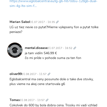
https://www.eglobalcentral.eu/lg-g6-h870dsu-128gb-dual-
sim-4g-lte-sim-f…
Trvalý
odkaz
Marian Sabol
31.07.2017 - 10:35
LG uz tiez nevie co pytat?Mierne vylepseny fon a pytat tolke
peniaze?
Trvalý
odkaz
mental.disease
31.07.2017 - 16:52
ja tam vidím 546.99 €
čo mi príde v pohode suma za ten fon
Trvalý
odkaz
oliver99
01.08.2017 - 11:57
Eglobalcentral ma ceny posunute dole o take dve stovky,
plus vieme na akej cene startovala g6
Trvalý
odkaz
Tomas
01.08.2017 - 13:57
Cokolvek do 600 by bola dobra cena. Trosku mi vadi vzhlad