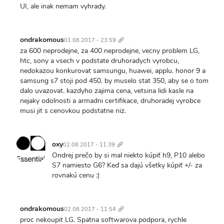
UI, ale inak nemam vyhrady.
Trvalý
odkaz
ondrakomous
01.08.2017 - 23:59
za 600 neprodejne, za 400 neprodejne, vecny problem LG,
htc, sony a vsech v podstate druhoradych vyrobcu,
nedokazou konkurovat samsungu, huawei, applu. honor 9 a
samsung s7 stoji pod 450. by muselo stat 350, aby se o tom
dalo uvazovat. kazdyho zajima cena, vetsina lidi kasle na
nejaky odolnosti a armadni certifikace, druhoradej vyrobce
musi jit s cenovkou podstatne niz.
Trvalý
odkaz
oxy
02.08.2017 - 11:39
Ondrej prečo by si mal niekto kúpiť h9, P10 alebo
S7 namiesto G6? Keď sa dajú všetky kúpiť +/- za
rovnakú cenu :)
Trvalý
odkaz
ondrakomous
02.08.2017 - 11:54
proc nekoupit LG. Spatna softwarova podpora, rychle