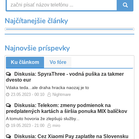
V
Najčítanejšie články
Najnovšie príspevky
Ku článkom
Vo fóre
Diskusia: SpyraThree - vodná puška za takmer
dvesto eur
Vdaka teda...ale draha hracka naozaj je to
23.05.2023 - 00:10
Nightmare
Diskusia: Telekom: zmeny podmienok na
predplatených kartách a širšia ponuka MIX balíčkov
A tomuto hovoria že zlepšujú služby...
19.05.2023 - 21:00
miro
Diskusia: Cez Xiaomi Pay zaplatíte na Slovensku