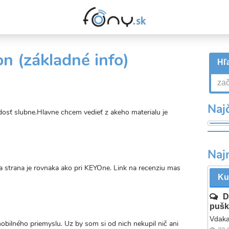
n (základné info)
Hľa
Najč
dosť slubne.Hlavne chcem vedieť z akeho materialu je
valý
Naj
kaz
na strana je rovnaka ako pri KEYOne. Link na recenziu mas
Ku
D
pušk
Vdaka
bilného priemyslu. Uz by som si od nich nekupil nič ani