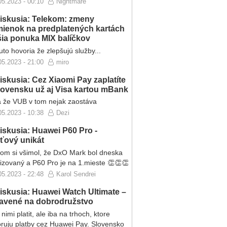
05.2023 - 00:10
Nightmare
iskusia: Telekom: zmeny
ienok na predplatených kartách
ršia ponuka MIX balíčkov
to hovoria že zlepšujú služby...
05.2023 - 21:00
miro
iskusia: Cez Xiaomi Pay zaplatíte
lovensku už aj Visa kartou mBank
 že VUB v tom nejak zaostáva
05.2023 - 10:38
Dezi
iskusia: Huawei P60 Pro -
eťový unikát
som si všimol, že DxO Mark bol dneska
lizovaný a P60 Pro je na 1.mieste 👏👏👏
05.2023 - 22:48
Karol Sendrei
iskusia: Huawei Watch Ultimate –
ravené na dobrodružstvo
nimi platit, ale iba na trhoch, ktore
ruju platby cez Huawei Pay. Slovensko