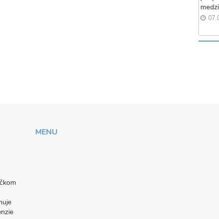
medzi
07.
MENU
níčkom
nuje
enzie