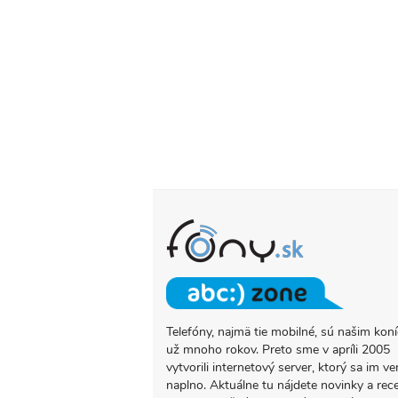
Telefóny, najmä tie mobilné, sú našim ko
O
už mnoho rokov. Preto sme v apríli 2005
PROJEKTE
vytvorili internetový server, ktorý sa im ve
FONY.SK
naplno. Aktuálne tu nájdete novinky a rec