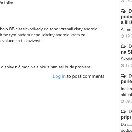
23.
2x toľko
D
podm
a ši
o BB classic-odkedy do toho vtrepali cisty android
A tomu
 firme tym padom nepouzitelny android kram za
19.
volucne a ta kazivost...
D
na S
Škoda
17.
display nič moc.Na slnku z ním asi bude problem.
Log in
to post comments
D
perl
Inak 
aktua
09.
D
prip
Da sa 
podpo