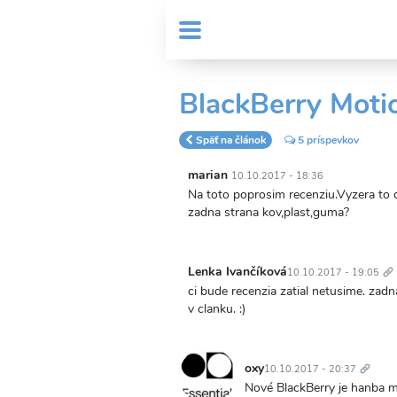
Skočiť
User
na
MENU
Sub
account
hlavný
Header
obsah
menu
menu
BlackBerry Motio
Späť na článok
5 príspevkov
marian
10.10.2017 - 18:36
Na toto poprosim recenziu.Vyzera to 
zadna strana kov,plast,guma?
Tr
od
Lenka Ivančíková
10.10.2017 - 19:05
ci bude recenzia zatial netusime. zad
v clanku. :)
Trvalý
odkaz
oxy
10.10.2017 - 20:37
Nové BlackBerry je hanba mo