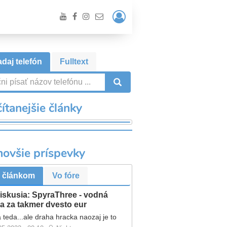
Prihlásiť
/
Registrácia
daj telefón
Fulltext
VYHĽADÁVANIE
ítanejšie články
novšie príspevky
 článkom
Vo fóre
iskusia: SpyraThree - vodná
a za takmer dvesto eur
 teda...ale draha hracka naozaj je to